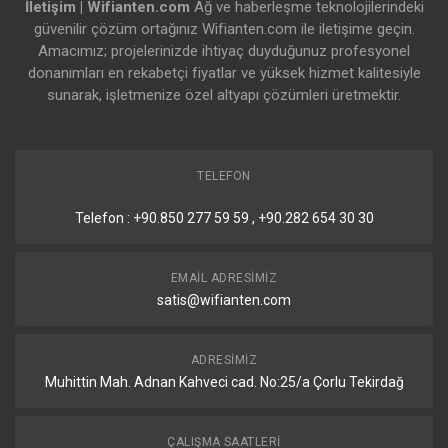
İletişim | Wifianten.com
Ağ ve haberleşme teknolojilerindeki
güvenilir çözüm ortağınız Wifianten.com ile iletişime geçin.
Amacımız; projelerinizde ihtiyaç duyduğunuz profesyonel
donanımları en rekabetçi fiyatlar ve yüksek hizmet kalitesiyle
sunarak, işletmenize özel altyapı çözümleri üretmektir.
TELEFON
Telefon : +90.850 277 59 59 , +90.282 654 30 30
EMAIL ADRESIMIZ
satis@wifianten.com
ADRESIMIZ
Muhittin Mah. Adnan Kahveci cad. No:25/a Çorlu Tekirdağ
ÇALIŞMA SAATLERI