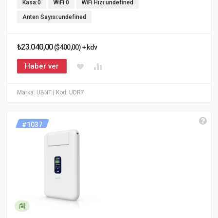
Kasa:0
WiFi:0
WiFi Hızı:undefined
Anten Sayısı:undefined
₺23.040,00
($400,00) + kdv
Haber ver
Marka: UBNT
| Kod: UDR7
#1037