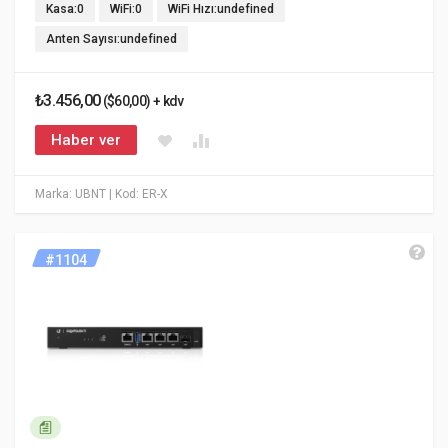
Kasa:0
WiFi:0
WiFi Hızı:undefined
Anten Sayısı:undefined
₺3.456,00
($60,00) + kdv
Haber ver
Marka: UBNT
| Kod: ER-X
#1104