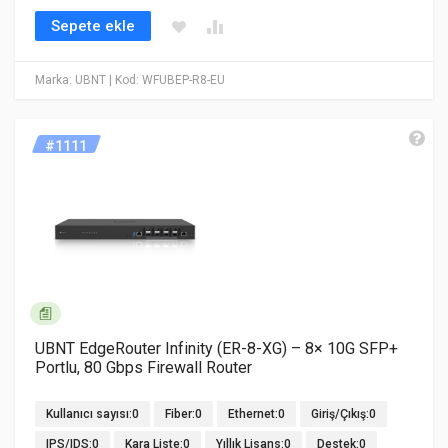
Sepete ekle
Marka: UBNT
| Kod: WFUBEP-R8-EU
#1111
UBNT EdgeRouter Infinity (ER-8-XG) – 8× 10G SFP+
Portlu, 80 Gbps Firewall Router
Kullanıcı sayısı:0
Fiber:0
Ethernet:0
Giriş/Çıkış:0
IPS/IDS:0
Kara Liste:0
Yıllık Lisans:0
Destek:0