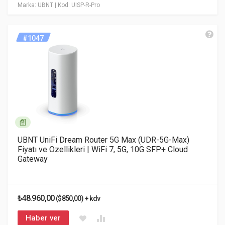
Marka: UBNT
| Kod: UISP-R-Pro
#1047
UBNT UniFi Dream Router 5G Max (UDR-5G-Max)
Fiyatı ve Özellikleri | WiFi 7, 5G, 10G SFP+ Cloud
Gateway
₺48.960,00
($850,00) + kdv
Haber ver