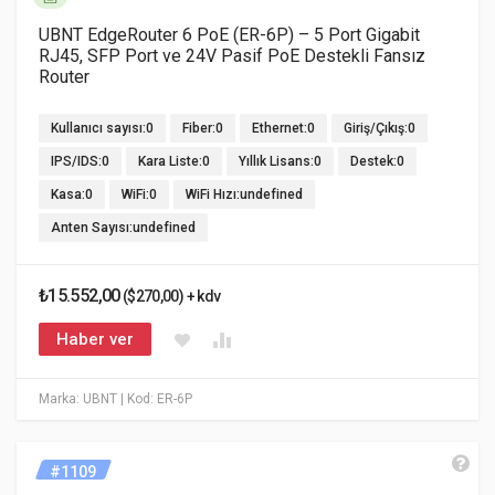
UBNT EdgeRouter 6 PoE (ER-6P) – 5 Port Gigabit
RJ45, SFP Port ve 24V Pasif PoE Destekli Fansız
Router
Kullanıcı sayısı:0
Fiber:0
Ethernet:0
Giriş/Çıkış:0
IPS/IDS:0
Kara Liste:0
Yıllık Lisans:0
Destek:0
Kasa:0
WiFi:0
WiFi Hızı:undefined
Anten Sayısı:undefined
₺15.552,00
($270,00) + kdv
Haber ver
Marka: UBNT
| Kod: ER-6P
#1109