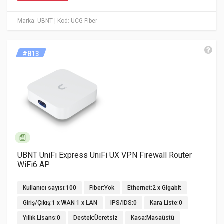
Marka: UBNT
| Kod: UCG-Fiber
#813
UBNT UniFi Express UniFi UX VPN Firewall Router
WiFi6 AP
Kullanıcı sayısı:100
Fiber:Yok
Ethernet:2 x Gigabit
Giriş/Çıkış:1 x WAN 1 x LAN
IPS/IDS:0
Kara Liste:0
Yıllık Lisans:0
Destek:Ücretsiz
Kasa:Masaüstü