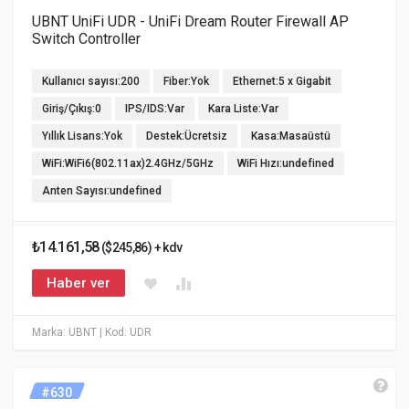
UBNT UniFi UDR - UniFi Dream Router Firewall AP
Switch Controller
Kullanıcı sayısı:200
Fiber:Yok
Ethernet:5 x Gigabit
Giriş/Çıkış:0
IPS/IDS:Var
Kara Liste:Var
Yıllık Lisans:Yok
Destek:Ücretsiz
Kasa:Masaüstü
WiFi:WiFi6(802.11ax)2.4GHz/5GHz
WiFi Hızı:undefined
Anten Sayısı:undefined
₺14.161,58
($245,86) + kdv
Haber ver
Marka: UBNT
| Kod: UDR
#630