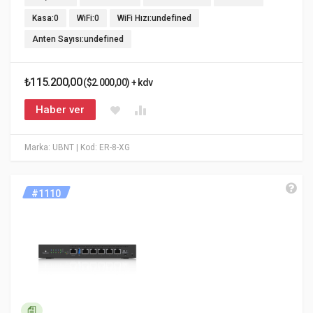
Kasa:0
WiFi:0
WiFi Hızı:undefined
Anten Sayısı:undefined
₺115.200,00
($2.000,00) + kdv
Haber ver
Marka: UBNT
| Kod: ER-8-XG
#1110