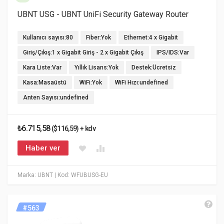
UBNT USG - UBNT UniFi Security Gateway Router
Kullanıcı sayısı:80
Fiber:Yok
Ethernet:4 x Gigabit
Giriş/Çıkış:1 x Gigabit Giriş - 2 x Gigabit Çıkış
IPS/IDS:Var
Kara Liste:Var
Yıllık Lisans:Yok
Destek:Ücretsiz
Kasa:Masaüstü
WiFi:Yok
WiFi Hızı:undefined
Anten Sayısı:undefined
₺6.715,58
($116,59) + kdv
Haber ver
Marka: UBNT
| Kod: WFUBUSG-EU
#563