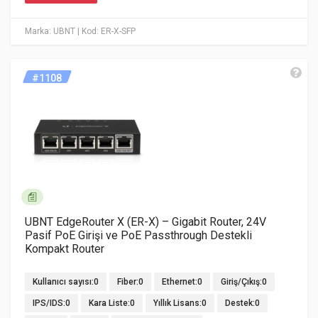
Marka: UBNT
| Kod: ER-X-SFP
#1108
UBNT EdgeRouter X (ER-X) – Gigabit Router, 24V
Pasif PoE Girişi ve PoE Passthrough Destekli
Kompakt Router
Kullanıcı sayısı:0
Fiber:0
Ethernet:0
Giriş/Çıkış:0
IPS/IDS:0
Kara Liste:0
Yıllık Lisans:0
Destek:0