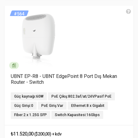
#564
UBNT EP-R8 - UBNT EdgePoint 8 Port Dış Mekan
Router - Switch
Güç kaynağı:60W
PoE Çıkış:802.3af/at/24VPasif PoE
Güç Girişi:0
PoE Giriş:Var
Ethernet:8 x Gigabit
Fiber:2 x 1.25G SFP
Switch Kapasitesi:16Gbps
₺11.520,00
($200,00) + kdv