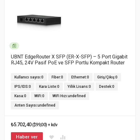
UBNT EdgeRouter X SFP (ER-X-SFP) – 5 Port Gigabit
RJ45, 24V Pasif PoE ve SFP Portlu Kompakt Router
Kullanıcı sayısı:0
Fiber:0
Ethernet:0
Giriş/Çıkış:0
IPS/IDS:0
Kara Liste:0
Yıllık Lisans:0
Destek:0
Kasa:0
WiFi:0
WiFi Hızı:undefined
Anten Sayısı:undefined
₺5.702,40
($99,00) + kdv
Haber ver