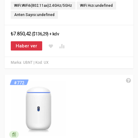
WiFi:WiFi6(802.11ax)2.4GHz/5GHz
WiFi Hızı:undefined
Anten Sayısı:undefined
₺7.850,42
($136,29) + kdv
Haber ver
Marka: UBNT
| Kod: UX
#772