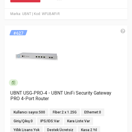
Marka: UBNT
| Kod: WFUBAFI-R
#627
UBNT USG‑PRO‑4 - UBNT UniFi Security Gateway
PRO 4-Port Router
Kullanıcı sayısı:500
Fiber:2 x 1.25G
Ethernet:0
Giriş/Çıkış:0
IPS/IDS:Var
Kara Liste:Var
Yıllık Lisans:Yok
Destek:Ücretsiz
Kasa:2 Yıl