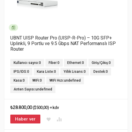
UBNT UISP Router Pro (UISP-R-Pro) – 10G SFP+
Uplinkli, 9 Portlu ve 9.5 Gbps NAT Performanslı ISP
Router
Kullanıcı sayısı:0
Fiber:0
Ethernet:0
Giriş/Çıkış:0
IPS/IDS:0
Kara Liste:0
Yıllık Lisans:0
Destek:0
Kasa:0
WiFi:0
WiFi Hızı:undefined
Anten Sayısı:undefined
₺28.800,00
($500,00) + kdv
Haber ver