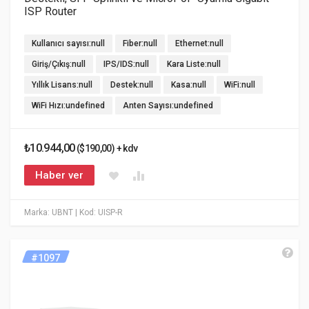
ISP Router
Kullanıcı sayısı:null
Fiber:null
Ethernet:null
Giriş/Çıkış:null
IPS/IDS:null
Kara Liste:null
Yıllık Lisans:null
Destek:null
Kasa:null
WiFi:null
WiFi Hızı:undefined
Anten Sayısı:undefined
₺10.944,00
($190,00) + kdv
Haber ver
Marka: UBNT
| Kod: UISP-R
#1097