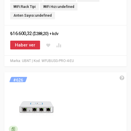
WiFi:Rack Tipi
WiFi Hızı:undefined
Anten Sayısı:undefined
₺16.600,32
($288,20) + kdv
Haber ver
Marka: UBNT
| Kod: WFUBUSG-PRO-4-EU
#626