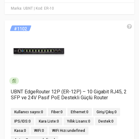
Marka: UBNT
| Kod: ER-10
#1102
UBNT EdgeRouter 12P (ER-12P) – 10 Gigabit RJ45, 2
SFP ve 24V Pasif PoE Destekli Güçlü Router
Kullanıcı sayısı:0
Fiber:0
Ethernet:0
Giriş/Çıkış:0
IPS/IDS:0
Kara Liste:0
Yıllık Lisans:0
Destek:0
Kasa:0
WiFi:0
WiFi Hızı:undefined