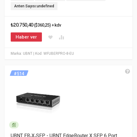
Anten Sayısı:undefined
₺20.750,40
($360,25) + kdv
Haber ver
Marka: UBNT
| Kod: WFUBERPRO-8-EU
#514
UBNT ER‑X‑SFP - UBNT EdgeRouter X SFP 6 Port