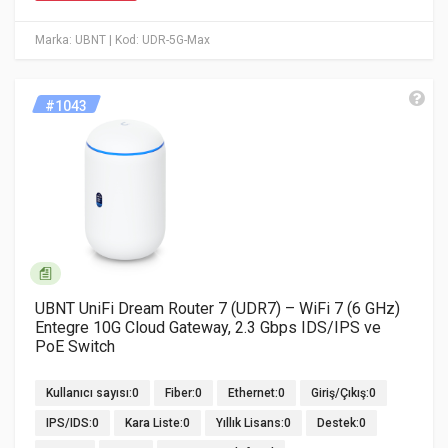
Marka: UBNT
| Kod: UDR-5G-Max
#1043
UBNT UniFi Dream Router 7 (UDR7) – WiFi 7 (6 GHz)
Entegre 10G Cloud Gateway, 2.3 Gbps IDS/IPS ve
PoE Switch
Kullanıcı sayısı:0
Fiber:0
Ethernet:0
Giriş/Çıkış:0
IPS/IDS:0
Kara Liste:0
Yıllık Lisans:0
Destek:0