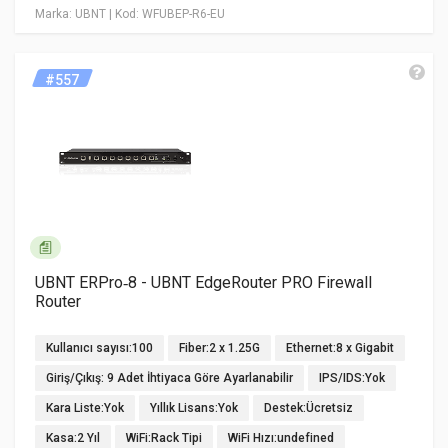
Marka: UBNT
| Kod: WFUBEP-R6-EU
#557
UBNT ERPro‑8 - UBNT EdgeRouter PRO Firewall
Router
Kullanıcı sayısı:100
Fiber:2 x 1.25G
Ethernet:8 x Gigabit
Giriş/Çıkış: 9 Adet İhtiyaca Göre Ayarlanabilir
IPS/IDS:Yok
Kara Liste:Yok
Yıllık Lisans:Yok
Destek:Ücretsiz
Kasa:2 Yıl
WiFi:Rack Tipi
WiFi Hızı:undefined