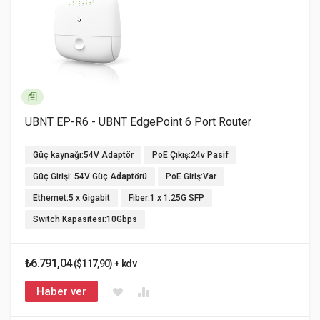
UBNT EP-R6 - UBNT EdgePoint 6 Port Router
Güç kaynağı:54V Adaptör
PoE Çıkış:24v Pasif
Güç Girişi: 54V Güç Adaptörü
PoE Giriş:Var
Ethernet:5 x Gigabit
Fiber:1 x 1.25G SFP
Switch Kapasitesi:10Gbps
₺6.791,04
($117,90) + kdv
Haber ver