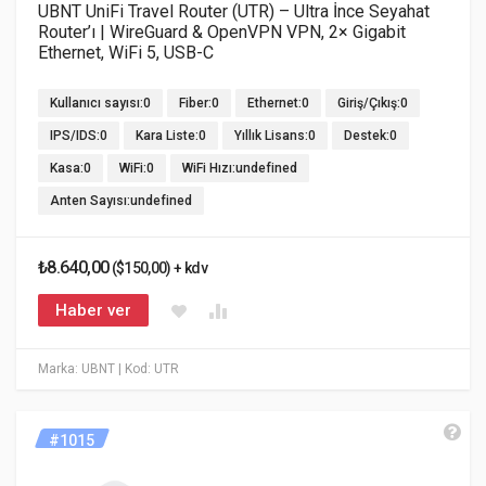
UBNT UniFi Travel Router (UTR) – Ultra İnce Seyahat
Router’ı | WireGuard & OpenVPN VPN, 2× Gigabit
Ethernet, WiFi 5, USB-C
Kullanıcı sayısı:0
Fiber:0
Ethernet:0
Giriş/Çıkış:0
IPS/IDS:0
Kara Liste:0
Yıllık Lisans:0
Destek:0
Kasa:0
WiFi:0
WiFi Hızı:undefined
Anten Sayısı:undefined
₺8.640,00
($150,00) + kdv
Haber ver
Marka: UBNT
| Kod: UTR
#1015