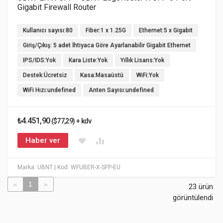
Gigabit Firewall Router
Kullanıcı sayısı:80
Fiber:1 x 1.25G
Ethernet:5 x Gigabit
Giriş/Çıkış: 5 adet İhtiyaca Göre Ayarlanabilir Gigabit Ethernet
IPS/IDS:Yok
Kara Liste:Yok
Yıllık Lisans:Yok
Destek:Ücretsiz
Kasa:Masaüstü
WiFi:Yok
WiFi Hızı:undefined
Anten Sayısı:undefined
₺4.451,90
($77,29) + kdv
Haber ver
Marka: UBNT
| Kod: WFUBER-X-SFP-EU
«
1
»
23 ürün
görüntülendi