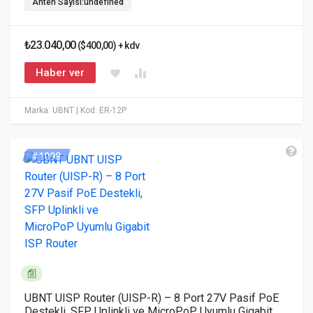
Anten Sayısı:undefined
₺23.040,00
($400,00) + kdv
Haber ver
Marka: UBNT
| Kod: ER-12P
#1098
UBNT UISP Router (UISP-R) – 8 Port 27V Pasif PoE
Destekli, SFP Uplinkli ve MicroPoP Uyumlu Gigabit