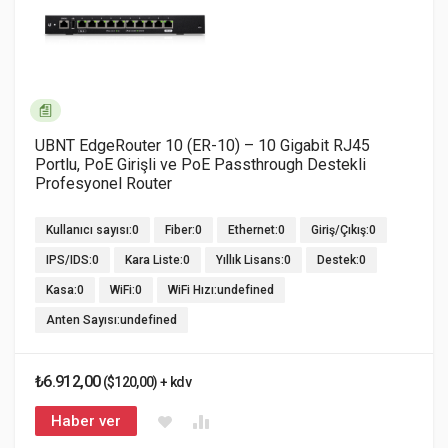
UBNT EdgeRouter 10 (ER-10) – 10 Gigabit RJ45
Portlu, PoE Girişli ve PoE Passthrough Destekli
Profesyonel Router
Kullanıcı sayısı:0
Fiber:0
Ethernet:0
Giriş/Çıkış:0
IPS/IDS:0
Kara Liste:0
Yıllık Lisans:0
Destek:0
Kasa:0
WiFi:0
WiFi Hızı:undefined
Anten Sayısı:undefined
₺6.912,00
($120,00) + kdv
Haber ver