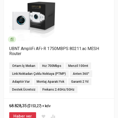
UBNT AmpliFi AFi-R 1750MBPS 80211.ac MESH
Router
Ortam:İç Mekan
Hız:700Mbps
Menzil:100mt
Link:Noktadan Çoklu Noktaya (PTMP)
Anten:360°
Adaptör:Var
Montaj Aparatı:Yok
Garanti:2 Yıl
Destek:Ücretsiz
Frekans:2.4GHz/5GHz
₺8.828,35
($153,27) + kdv
Haber ver