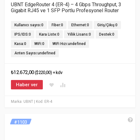
UBNT EdgeRouter 4 (ER-4) – 4 Gbps Throughput, 3
Gigabit RJ45 ve 1 SFP Portlu Profesyonel Router
Kullanıcı sayısı:0
Fiber:0
Ethernet:0
Giriş/Çıkış:0
IPS/IDS:0
Kara Liste:0
Yıllık Lisans:0
Destek:0
Kasa:0
WiFi:0
WiFi Hızı:undefined
Anten Sayısı:undefined
₺12.672,00
($220,00) + kdv
Haber ver
Marka: UBNT
| Kod: ER-4
#1103