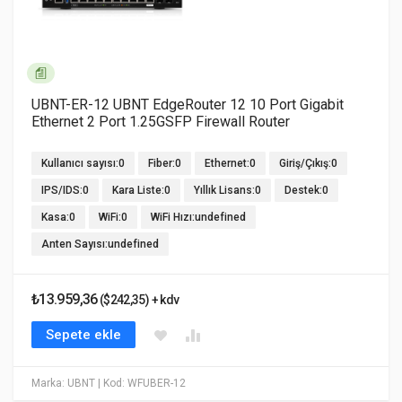
UBNT-ER-12 UBNT EdgeRouter 12 10 Port Gigabit
Ethernet 2 Port 1.25GSFP Firewall Router
Kullanıcı sayısı:0
Fiber:0
Ethernet:0
Giriş/Çıkış:0
IPS/IDS:0
Kara Liste:0
Yıllık Lisans:0
Destek:0
Kasa:0
WiFi:0
WiFi Hızı:undefined
Anten Sayısı:undefined
₺13.959,36
($242,35) + kdv
Sepete ekle
Marka: UBNT
| Kod: WFUBER-12