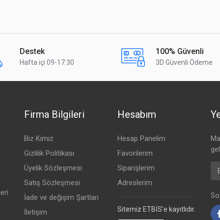
Destek
100% Güvenli
Hafta içi 09-17:30
3D Güvenli Ödeme
Firma Bilgileri
Hesabım
Ye
Biz Kimiz
Hesap Panelim
Mai
ge
Gizlilik Politikası
Favorilerim
Em
Üyelik Sözleşmesi
Siparişlerim
Satış Sözleşmesi
Adreslerim
eri
Sos
İade ve değişim Şartları
Sitemiz ETBİS'e kayıtlıdır.
İletişim