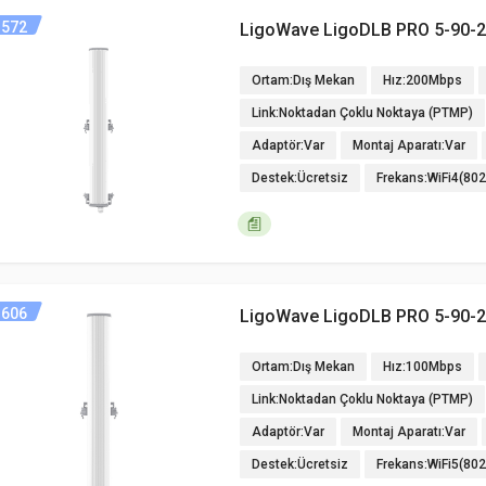
572
LigoWave LigoDLB PRO 5-90-
Ortam:Dış Mekan
Hız:200Mbps
Link:Noktadan Çoklu Noktaya (PTMP)
Adaptör:Var
Montaj Aparatı:Var
Destek:Ücretsiz
Frekans:WiFi4(80
606
LigoWave LigoDLB PRO 5-90-2
Ortam:Dış Mekan
Hız:100Mbps
Link:Noktadan Çoklu Noktaya (PTMP)
Adaptör:Var
Montaj Aparatı:Var
Destek:Ücretsiz
Frekans:WiFi5(80