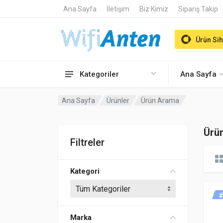
Ana Sayfa
İletişim
Biz Kimiz
Sipariş Takip
Ürün Sih
Kategoriler
Ana Sayfa
Ana Sayfa
Ürünler
Ürün Arama
Ürü
Filtreler
Kategori
#
Marka