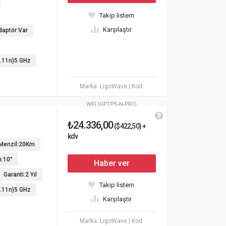
Takip listem
Karşılaştır
daptör:Var
2.11n)5 GHz
Marka: LigoWave
| Kod:
WFLIGPTP5-N-PRO
₺24.336,00
($422,50) +
kdv
Menzil:20Km
n:10°
Haber ver
Garanti:2 Yıl
Takip listem
2.11n)5 GHz
Karşılaştır
Marka: LigoWave
| Kod: