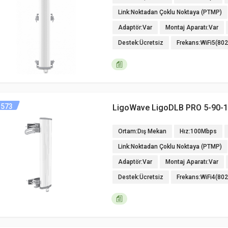
Link:Noktadan Çoklu Noktaya (PTMP)
Adaptör:Var
Montaj Aparatı:Var
Destek:Ücretsiz
Frekans:WiFi5(80
573
LigoWave LigoDLB PRO 5-90-
Ortam:Dış Mekan
Hız:100Mbps
Link:Noktadan Çoklu Noktaya (PTMP)
Adaptör:Var
Montaj Aparatı:Var
Destek:Ücretsiz
Frekans:WiFi4(80