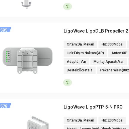
585
LigoWave LigoDLB Propeller 2
Ortam:Dış Mekan
Hız:300Mbps
Link:Erişim Noktası(AP)
Anten:60°
Adaptör:Var
Montaj Aparatı:Var
Destek:Ücretsiz
Frekans:WiFi4(80
578
LigoWave LigoPTP 5-N PRO
Ortam:Dış Mekan
Hız:200Mbps