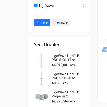
LigoWave
10
Filtrele
Temizle
Yeni Ürünler
#
LigoWave LigoDLB
PRO 5-90-17 ac
₺6.912,00+ kdv
LigoWave LigoDLB
PRO 5-90-20 ac
₺0,00+ kdv
LigoWave LigoDLB
Propeller 2
₺2.770,56+ kdv