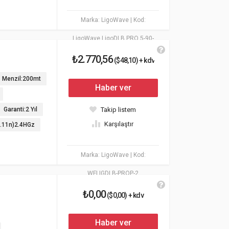
Marka: LigoWave
| Kod:
LigoWave LigoDLB PRO 5-90-
₺2.770,56
20AC
($48,10) + kdv
Menzil:200mt
Haber ver
Garanti:2 Yıl
Takip listem
Karşılaştır
2.11n)2.4HGz
Marka: LigoWave
| Kod:
WFLIGDLB-PROP-2
₺0,00
($0,00) + kdv
Haber ver