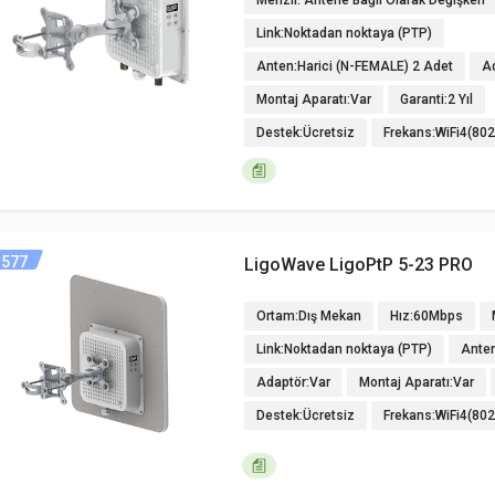
Menzil: Antene Bağlı Olarak Değişken
Link:Noktadan noktaya (PTP)
Anten:Harici (N-FEMALE) 2 Adet
A
Montaj Aparatı:Var
Garanti:2 Yıl
Destek:Ücretsiz
Frekans:WiFi4(80
577
LigoWave LigoPtP 5-23 PRO
Ortam:Dış Mekan
Hız:60Mbps
Link:Noktadan noktaya (PTP)
Ante
Adaptör:Var
Montaj Aparatı:Var
Destek:Ücretsiz
Frekans:WiFi4(80