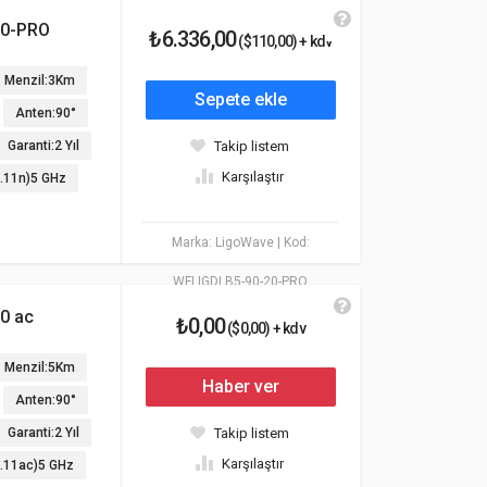
20-PRO
₺6.336,00
($110,00) + kdv
Menzil:3Km
Sepete ekle
Anten:90°
Garanti:2 Yıl
Takip listem
Karşılaştır
2.11n)5 GHz
Marka: LigoWave
| Kod:
WFLIGDLB5-90-20-PRO
0 ac
₺0,00
($0,00) + kdv
Menzil:5Km
Haber ver
Anten:90°
Garanti:2 Yıl
Takip listem
Karşılaştır
2.11ac)5 GHz