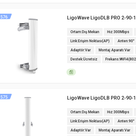
576
LigoWave LigoDLB PRO 2-90-
Ortam:Dış Mekan
Hız:300Mbps
Link:Erişim Noktası(AP)
Anten:90°
Adaptör:Var
Montaj Aparatı:Var
Destek:Ücretsiz
Frekans:WiFi4(80
575
LigoWave LigoDLB PRO 2-90-
Ortam:Dış Mekan
Hız:300Mbps
Link:Erişim Noktası(AP)
Anten:90°
Adaptör:Var
Montaj Aparatı:Var