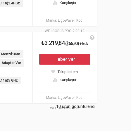
Karşılaştır
2.11n)2.4HGz
Marka: LigoWave
| Kod:
WFLIGODLB PRO 2-90-19
₺3.219,84
($55,90) + kdv
Menzil:3Km
Haber ver
Adaptör:Var
Takip listem
Karşılaştır
2.11n)5 GHz
Marka: LigoWave
| Kod:
10 ürün görüntülendi
WFLIGDLB-PROP-5