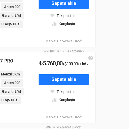
Sepete ekle
Anten:90°
Garanti:2 Yıl
Takip listem
Karşılaştır
2.11ac)5 GHz
Marka: LigoWave
| Kod:
WFLIGDLB5-90-17AC-PRO
17-PRO
₺5.760,00
($100,00) + kdv
Menzil:3Km
Sepete ekle
Anten:90°
Garanti:2 Yıl
Takip listem
Karşılaştır
2.11n)5 GHz
Marka: LigoWave
| Kod:
WFLIGDLB5-90-17-PRO