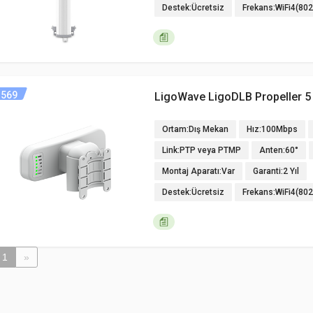
Destek:Ücretsiz
Frekans:WiFi4(80
569
LigoWave LigoDLB Propeller 5
Ortam:Dış Mekan
Hız:100Mbps
Link:PTP veya PTMP
Anten:60°
Montaj Aparatı:Var
Garanti:2 Yıl
Destek:Ücretsiz
Frekans:WiFi4(80
1
»