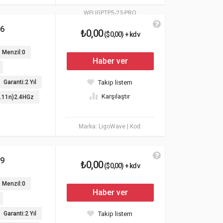
WFLIGPTP5-23-PRO
16
₺0,00
($0,00) + kdv
Menzil:0
Haber ver
Garanti:2 Yıl
Takip listem
Karşılaştır
2.11n)2.4HGz
Marka: LigoWave
| Kod:
19
₺0,00
($0,00) + kdv
Menzil:0
Haber ver
Garanti:2 Yıl
Takip listem