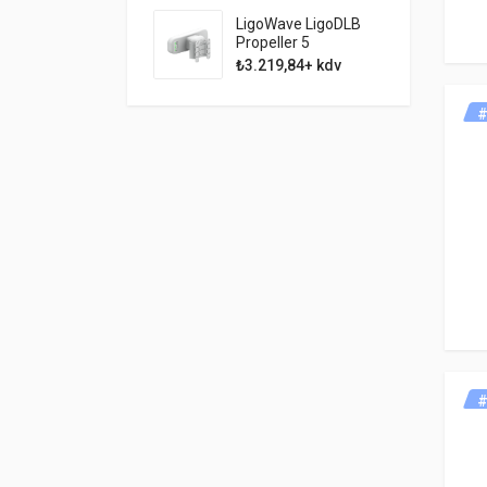
LigoWave LigoDLB
Propeller 5
₺3.219,84+ kdv
#
#