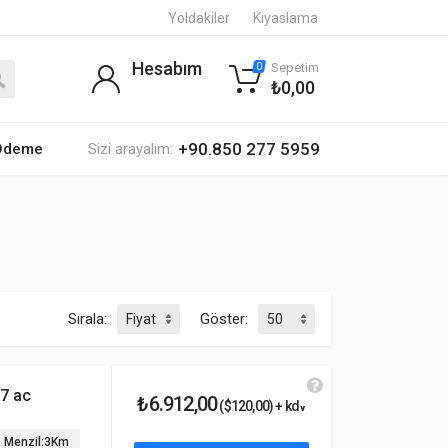
Yoldakiler
Kıyaslama
Hesabım
Sepetim
0
₺0,00
+90.850 277 5959
 Ödeme
Sizi arayalım:
Sırala:
Göster:
7 ac
₺6.912,00
($120,00) + kdv
Menzil:3Km