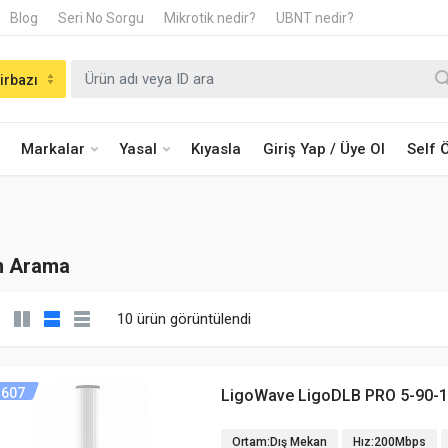
Blog
Seri No Sorgu
Mikrotik nedir?
UBNT nedir?
irbazı
Markalar
Yasal
Kıyasla
Giriş Yap / Üye Ol
Self
n Arama
10 ürün görüntülendi
607
LigoWave LigoDLB PRO 5-90-1
Ortam:Dış Mekan
Hız:200Mbps