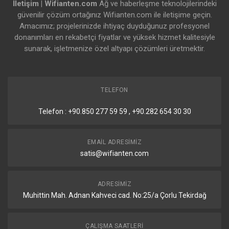
İletişim | Wifianten.com
Ağ ve haberleşme teknolojilerindeki
güvenilir çözüm ortağınız Wifianten.com ile iletişime geçin.
Amacımız; projelerinizde ihtiyaç duyduğunuz profesyonel
donanımları en rekabetçi fiyatlar ve yüksek hizmet kalitesiyle
sunarak, işletmenize özel altyapı çözümleri üretmektir.
TELEFON
Telefon : +90.850 277 59 59 , +90.282 654 30 30
EMAIL ADRESIMIZ
satis@wifianten.com
ADRESIMIZ
Muhittin Mah. Adnan Kahveci cad. No:25/a Çorlu Tekirdağ
ÇALIŞMA SAATLERI