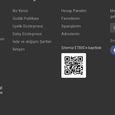
Biz Kimiz
Hesap Panelim
Mai
ge
Gizlilik Politikası
Favorilerim
Em
Üyelik Sözleşmesi
Siparişlerim
Satış Sözleşmesi
Adreslerim
eri
Sos
İade ve değişim Şartları
Sitemiz ETBİS'e kayıtlıdır.
İletişim
çi
en