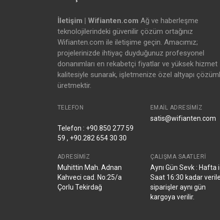
İletişim | Wifianten.com
Ağ ve haberleşme
teknolojilerindeki güvenilir çözüm ortağınız
Wifianten.com ile iletişime geçin. Amacımız;
projelerinizde ihtiyaç duyduğunuz profesyonel
donanımları en rekabetçi fiyatlar ve yüksek hizmet
kalitesiyle sunarak, işletmenize özel altyapı çözüml
üretmektir.
TELEFON
EMAIL ADRESIMIZ
satis@wifianten.com
Telefon : +90.850 277 59
59 , +90.282 654 30 30
ADRESIMIZ
ÇALIŞMA SAATLERI
Muhittin Mah. Adnan
Aynı Gün Sevk : Hafta i
Kahveci cad. No:25/a
Saat 16:30 kadar veril
Çorlu Tekirdağ
siparişler aynı gün
kargoya verilir.