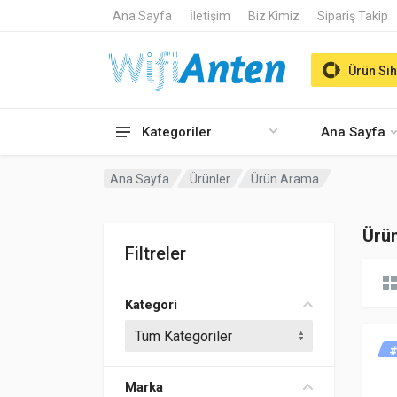
Ana Sayfa
İletişim
Biz Kimiz
Sipariş Takip
Ürün Sih
Kategoriler
Ana Sayfa
Ana Sayfa
Ürünler
Ürün Arama
Ürü
Filtreler
Kategori
#
Marka