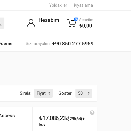
Yoldakiler
Kıyaslama
Hesabım
Sepetim
0
₺0,00
+90.850 277 5959
 Ödeme
Sizi arayalım:
Sırala:
Göster:
 Access
₺17.086,23
($296,64) +
kdv