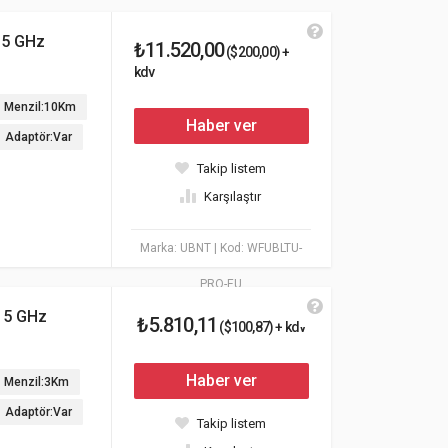
 5 GHz
₺11.520,00
($200,00) +
kdv
Menzil:10Km
Haber ver
Adaptör:Var
Takip listem
Karşılaştır
Marka: UBNT
| Kod: WFUBLTU-
PRO-EU
e 5 GHz
₺5.810,11
($100,87) + kdv
Haber ver
Menzil:3Km
Adaptör:Var
Takip listem