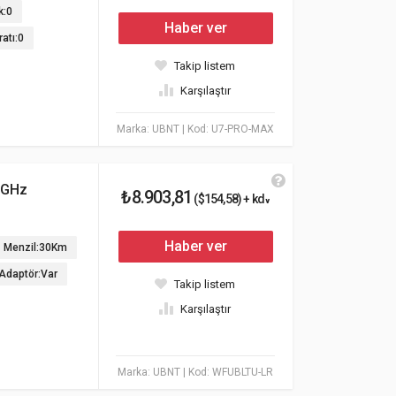
k:0
Haber ver
atı:0
Takip listem
Karşılaştır
Marka: UBNT
| Kod: U7-PRO-MAX
 GHz
₺8.903,81
($154,58) + kdv
Haber ver
Menzil:30Km
Adaptör:Var
Takip listem
Karşılaştır
Marka: UBNT
| Kod: WFUBLTU-LR