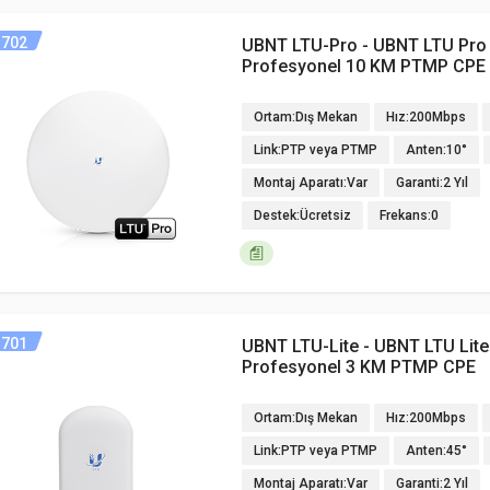
702
UBNT LTU-Pro - UBNT LTU Pro
Profesyonel 10 KM PTMP CPE
Ortam:Dış Mekan
Hız:200Mbps
Link:PTP veya PTMP
Anten:10°
Montaj Aparatı:Var
Garanti:2 Yıl
Destek:Ücretsiz
Frekans:0
701
UBNT LTU-Lite - UBNT LTU Lit
Profesyonel 3 KM PTMP CPE
Ortam:Dış Mekan
Hız:200Mbps
Link:PTP veya PTMP
Anten:45°
Montaj Aparatı:Var
Garanti:2 Yıl