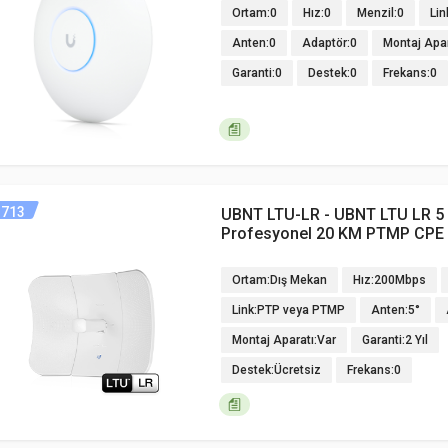
Ortam:0
Hız:0
Menzil:0
Lin
Anten:0
Adaptör:0
Montaj Apar
Garanti:0
Destek:0
Frekans:0
713
UBNT LTU-LR - UBNT LTU LR 5
Profesyonel 20 KM PTMP CPE
Ortam:Dış Mekan
Hız:200Mbps
Link:PTP veya PTMP
Anten:5°
Montaj Aparatı:Var
Garanti:2 Yıl
Destek:Ücretsiz
Frekans:0