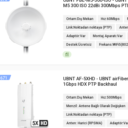
UBNT PBE-M5-300-ISO - UBN
M5 300 ISO 22dBi 300Mbps PT
Ortam:Dış Mekan
Hız:60Mbps
Link:Noktadan noktaya (PTP)
Ante
Adaptör:Var
Montaj Aparatı:Var
Destek:Ücretsiz
Frekans:WiFi5(80
671
UBNT AF-5XHD - UBNT airFibe
1Gbps HDX PTP Backhaul
Ortam:Dış Mekan
Hız:500Mbps
Menzil: Antene Bağlı Olarak Değişken
Link:Noktadan noktaya (PTP)
Anten: Harici (RPSMA)
Adaptör:Va