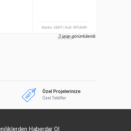
Marka: UBNT
| Kod: WFUBAF-
7 ürün görüntülendi
5XHD-EU
Özel Projelerinize
Özel Teklifler
niliklerden Haberdar Ol