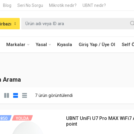
Blog
Seri No Sorgu
Mikrotik nedir?
UBNT nedir?
irbazı
Markalar
Yasal
Kıyasla
Giriş Yap / Üye Ol
Self
n Arama
7 ürün görüntülendi
UBNT UniFi U7 Pro MAX WiFi7
850
YOLDA
point