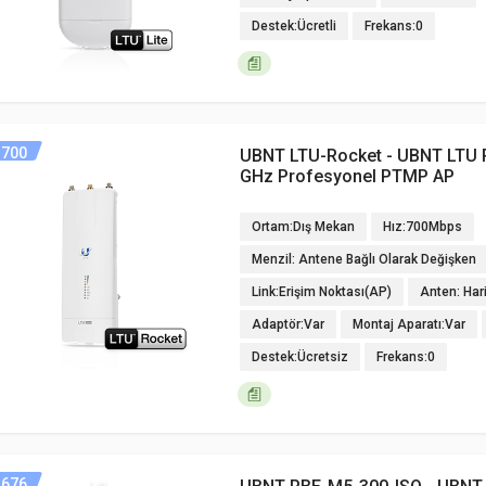
Destek:Ücretli
Frekans:0
700
UBNT LTU-Rocket - UBNT LTU 
GHz Profesyonel PTMP AP
Ortam:Dış Mekan
Hız:700Mbps
Menzil: Antene Bağlı Olarak Değişken
Link:Erişim Noktası(AP)
Anten: Har
Adaptör:Var
Montaj Aparatı:Var
Destek:Ücretsiz
Frekans:0
676