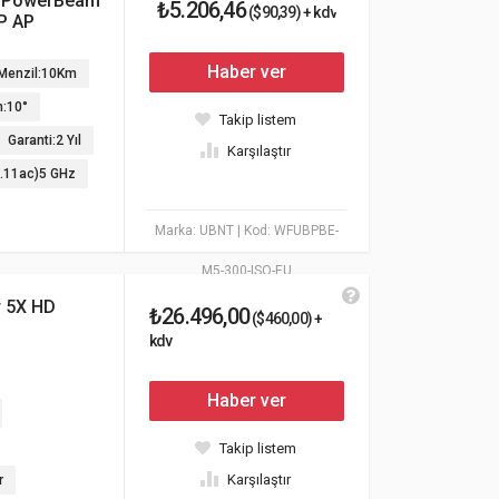
T PowerBeam
₺5.206,46
($90,39) + kdv
P AP
Haber ver
Menzil:10Km
n:10°
Takip listem
Garanti:2 Yıl
Karşılaştır
2.11ac)5 GHz
Marka: UBNT
| Kod: WFUBPBE-
M5-300-ISO-EU
r 5X HD
₺26.496,00
($460,00) +
kdv
Haber ver
Takip listem
Karşılaştır
r