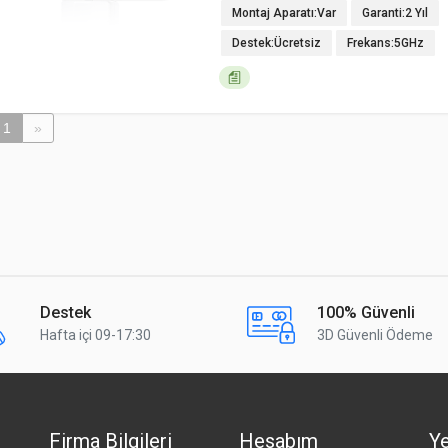
Montaj Aparatı:Var
Garanti:2 Yıl
Destek:Ücretsiz
Frekans:5GHz
1
»
Destek
100% Güvenli
Hafta içi 09-17:30
3D Güvenli Ödeme
Firma Bilgileri
Hesabım
Ye