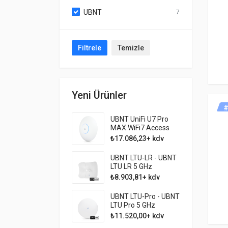
UBNT
7
Filtrele
Temizle
Yeni Ürünler
#
UBNT UniFi U7 Pro
MAX WiFi7 Access
point
₺17.086,23+ kdv
UBNT LTU-LR - UBNT
LTU LR 5 GHz
Profesyonel 20 KM
₺8.903,81+ kdv
PTMP CPE
UBNT LTU-Pro - UBNT
LTU Pro 5 GHz
Profesyonel 10 KM
₺11.520,00+ kdv
PTMP CPE