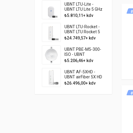
UBNT LTU-Lite -
UBNT LTU Lite 5 GHz
#
Profesyonel 3 KM
₺5.810,11+ kdv
PTMP CPE
UBNT LTU-Rocket -
UBNT LTU Rocket 5
GHz Profesyonel
₺24.749,57+ kdv
PTMP AP
UBNT PBE-M5-300-
ISO - UBNT
PowerBeam M5 300
₺5.206,46+ kdv
ISO 22dBi 300Mbps
PTP AP
UBNT AF-5XHD -
UBNT airFiber 5X HD
1Gbps HDX PTP
₺26.496,00+ kdv
Backhaul
#