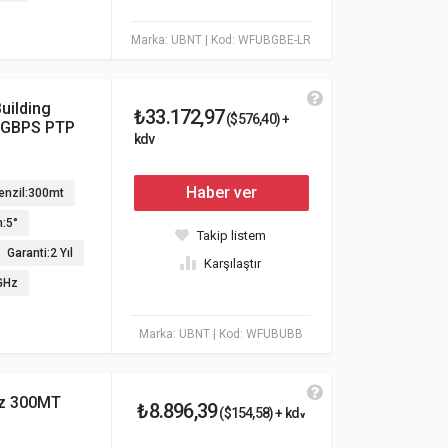
Marka: UBNT
| Kod: WFUBGBE-LR
uilding
₺33.172,97
($576,40) +
1GBPS PTP
kdv
Haber ver
enzil:300mt
:5°
Takip listem
Garanti:2 Yıl
Karşılaştır
GHz
Marka: UBNT
| Kod: WFUBUBB
z 300MT
₺8.896,39
($154,58) + kdv