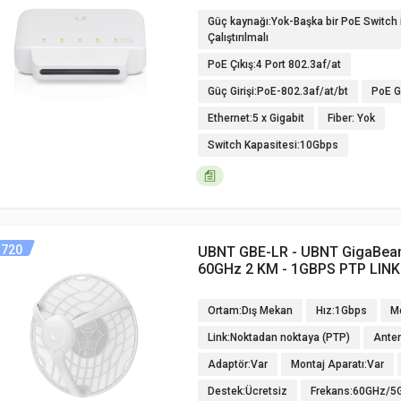
Güç kaynağı:Yok-Başka bir PoE Switch 
Çalıştırılmalı
PoE Çıkış:4 Port 802.3af/at
Güç Girişi:PoE-802.3af/at/bt
PoE Gi
Ethernet:5 x Gigabit
Fiber: Yok
Switch Kapasitesi:10Gbps
720
UBNT GBE-LR - UBNT GigaBea
60GHz 2 KM - 1GBPS PTP LINK
Ortam:Dış Mekan
Hız:1Gbps
M
Link:Noktadan noktaya (PTP)
Anten
Adaptör:Var
Montaj Aparatı:Var
Destek:Ücretsiz
Frekans:60GHz/5