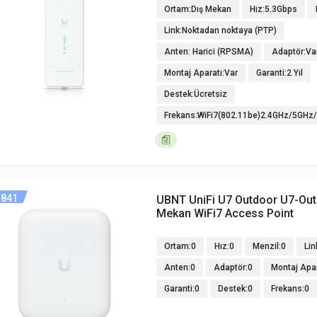
Ortam:Dış Mekan
Hız:5.3Gbps
Link:Noktadan noktaya (PTP)
Anten: Harici (RPSMA)
Adaptör:Va
Montaj Aparatı:Var
Garanti:2 Yıl
Destek:Ücretsiz
Frekans:WiFi7(802.11be)2.4GHz/5GHz
841
UBNT UniFi U7 Outdoor U7-Out
Mekan WiFi7 Access Point
Ortam:0
Hız:0
Menzil:0
Lin
Anten:0
Adaptör:0
Montaj Apar
Garanti:0
Destek:0
Frekans:0