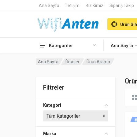
Ana Sayfa
İletişim
Biz Kimiz
Sipariş Takip
Ürün Sih
Kategoriler
Ana Sayfa
Ana Sayfa
Ürünler
Ürün Arama
Ürü
Filtreler
Kategori
#
Marka