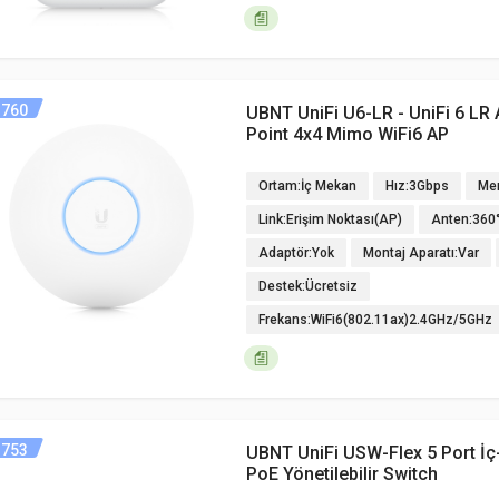
760
UBNT UniFi U6-LR - UniFi 6 LR
Point 4x4 Mimo WiFi6 AP
Ortam:İç Mekan
Hız:3Gbps
Men
Link:Erişim Noktası(AP)
Anten:360
Adaptör:Yok
Montaj Aparatı:Var
Destek:Ücretsiz
Frekans:WiFi6(802.11ax)2.4GHz/5GHz
753
UBNT UniFi USW-Flex 5 Port İ
PoE Yönetilebilir Switch