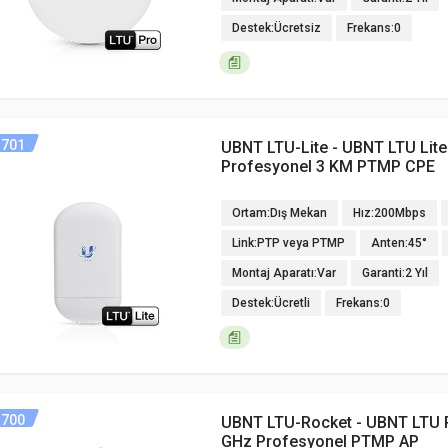
Destek:Ücretsiz
Frekans:0
701
UBNT LTU-Lite - UBNT LTU Lit
Profesyonel 3 KM PTMP CPE
Ortam:Dış Mekan
Hız:200Mbps
Link:PTP veya PTMP
Anten:45°
Montaj Aparatı:Var
Garanti:2 Yıl
Destek:Ücretli
Frekans:0
700
UBNT LTU-Rocket - UBNT LTU 
GHz Profesyonel PTMP AP