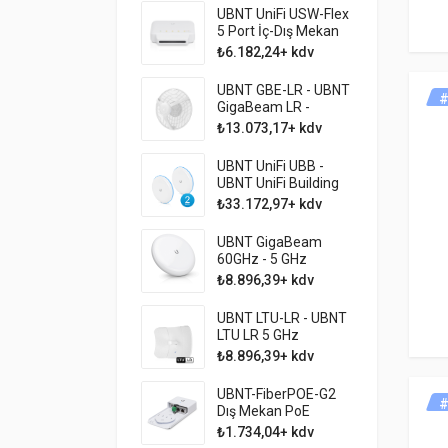
UBNT UniFi USW-Flex
5 Port İç-Dış Mekan
PoE Yönetilebilir
₺6.182,24+ kdv
Switch
UBNT GBE-LR - UBNT
#
GigaBeam LR -
60GHz 2 KM - 1GBPS
₺13.073,17+ kdv
PTP LINK
UBNT UniFi UBB -
UBNT UniFi Building
Bridge 60GHz - 5 GHz
₺33.172,97+ kdv
300MT 1GBPS PTP
AP
UBNT GigaBeam
60GHz - 5 GHz
300MT 1GBPS PTP
₺8.896,39+ kdv
AP
UBNT LTU-LR - UBNT
LTU LR 5 GHz
Profesyonel 20 KM
₺8.896,39+ kdv
PTMP CPE
UBNT-FiberPOE-G2
#
Dış Mekan PoE
Besleme Uzatması
₺1.734,04+ kdv