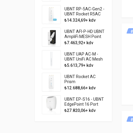
Backhaul
UBNT RP-5AC-Gen2 -
UBNT Rocket R5AC
PRISM Gen2
₺14.324,69+ kdv
802.11ac 5GHz AP -
UBNT R5AC-PRISM-
UBNT AFI-P-HD UBNT
#
GEN2
AmpliFi MESH Point
HD WiFi Sinyal
₺7.463,92+ kdv
Genişletici
UBNT UAP AC-M -
UBNT UniFi AC Mesh
- 802.11ac 867Mbit
₺5.613,79+ kdv
Dış Mekan AP
UBNT Rocket AC
Prism
₺12.688,66+ kdv
UBNT EP-S16 - UBNT
EdgePoint 16 Port
Outdoor - Dış Mekan
₺27.820,06+ kdv
Endüstriyel Switch
#