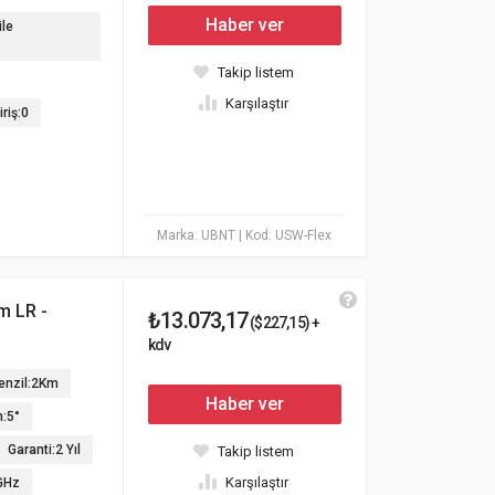
Haber ver
ile
Takip listem
Karşılaştır
riş:0
Marka: UBNT
| Kod: USW-Flex
m LR -
₺13.073,17
($227,15) +
kdv
enzil:2Km
Haber ver
:5°
Garanti:2 Yıl
Takip listem
Karşılaştır
GHz