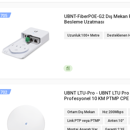
705
UBNT-FiberPOE-G2 Dış Mekan 
Besleme Uzatması
Uzunluk:100+ Metre
Desteklenen H
702
UBNT LTU-Pro - UBNT LTU Pro
Profesyonel 10 KM PTMP CPE
Ortam:Dış Mekan
Hız:200Mbps
Link:PTP veya PTMP
Anten:10°
Montaj Aparatı:Var
Garanti:2 Yıl