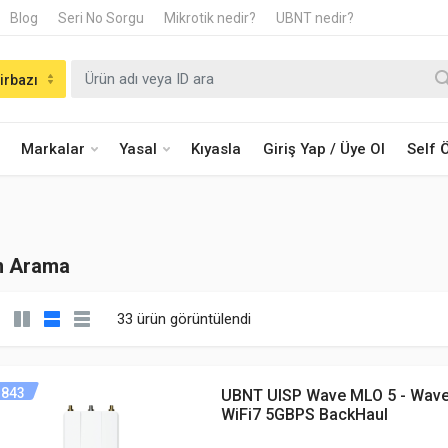
Blog
Seri No Sorgu
Mikrotik nedir?
UBNT nedir?
irbazı
Markalar
Yasal
Kıyasla
Giriş Yap / Üye Ol
Self
n Arama
33 ürün görüntülendi
843
UBNT UISP Wave MLO 5 - Wav
WiFi7 5GBPS BackHaul