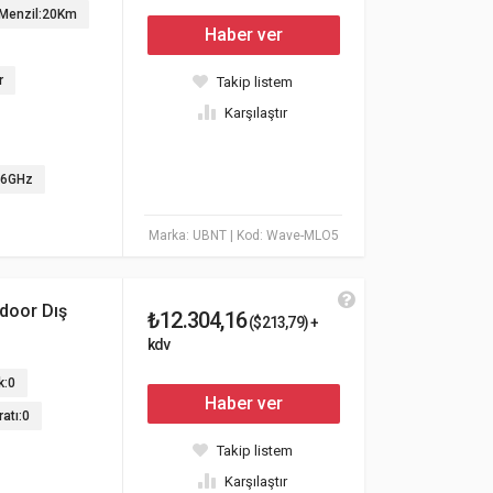
Menzil:20Km
Haber ver
r
Takip listem
Karşılaştır
/6GHz
Marka: UBNT
| Kod: Wave-MLO5
door Dış
₺12.304,16
($213,79) +
kdv
k:0
Haber ver
atı:0
Takip listem
Karşılaştır