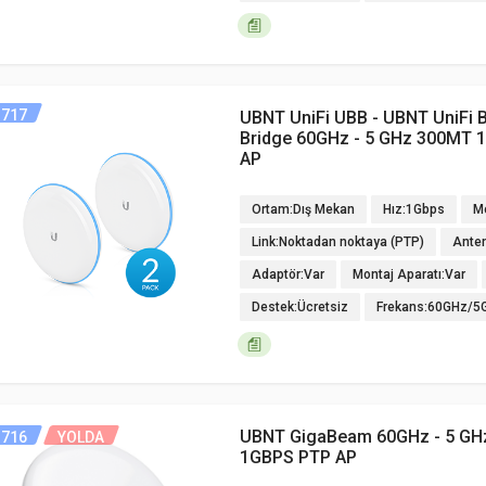
717
UBNT UniFi UBB - UBNT UniFi B
Bridge 60GHz - 5 GHz 300MT 
AP
Ortam:Dış Mekan
Hız:1Gbps
M
Link:Noktadan noktaya (PTP)
Anten
Adaptör:Var
Montaj Aparatı:Var
Destek:Ücretsiz
Frekans:60GHz/5
UBNT GigaBeam 60GHz - 5 GH
716
YOLDA
1GBPS PTP AP