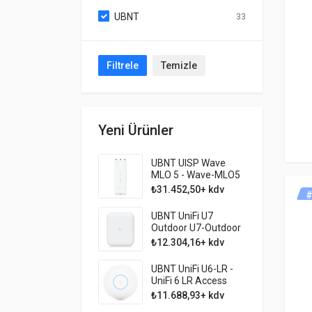
UBNT
33
Filtrele
Temizle
Yeni Ürünler
UBNT UISP Wave
MLO 5 - Wave-MLO5
WiFi7 5GBPS
₺31.452,50+ kdv
#
BackHaul
UBNT UniFi U7
Outdoor U7-Outdoor
Dış Mekan WiFi7
₺12.304,16+ kdv
Access Point
UBNT UniFi U6-LR -
UniFi 6 LR Access
Point 4x4 Mimo WiFi6
₺11.688,93+ kdv
AP