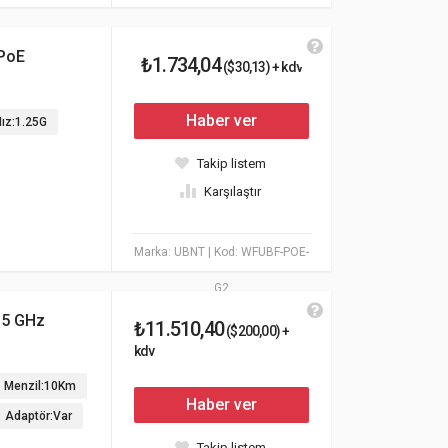
PoE
₺1.734,04
($30,13) + kdv
Haber ver
ız:1.25G
Takip listem
Karşılaştır
Marka: UBNT
| Kod: WFUBF-POE-
G2
 5 GHz
₺11.510,40
($200,00) +
kdv
Menzil:10Km
Haber ver
Adaptör:Var
Takip listem