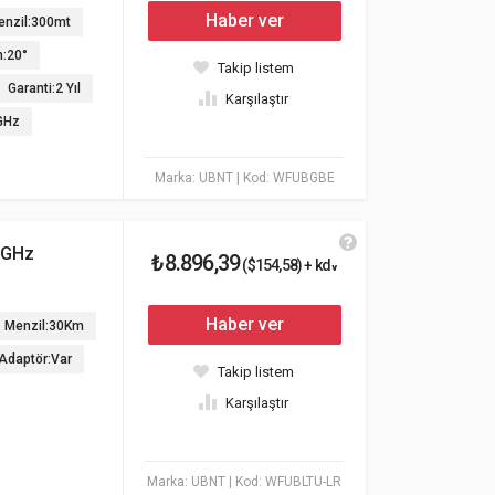
Haber ver
enzil:300mt
n:20°
Takip listem
Garanti:2 Yıl
Karşılaştır
GHz
Marka: UBNT
| Kod: WFUBGBE
 GHz
₺8.896,39
($154,58) + kdv
Haber ver
Menzil:30Km
Adaptör:Var
Takip listem
Karşılaştır
Marka: UBNT
| Kod: WFUBLTU-LR