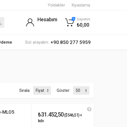
Yoldakiler
Kıyaslama
Hesabım
Sepetim
0
₺0,00
+90.850 277 5959
 Ödeme
Sizi arayalım:
Sırala:
Göster:
e-MLO5
₺31.452,50
($546,51) +
kdv