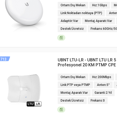
Ortam:Dış Mekan
Hız:1Gbps
M
Link:Noktadan noktaya (PTP)
Ante
Adaptör:Var
Montaj Aparatı:Var
Destek:Ücretsiz
Frekans:60GHz/5
713
UBNT LTU-LR - UBNT LTU LR 5
Profesyonel 20 KM PTMP CPE
Ortam:Dış Mekan
Hız:200Mbps
Link:PTP veya PTMP
Anten:5°
Montaj Aparatı:Var
Garanti:2 Yıl
Destek:Ücretsiz
Frekans:0