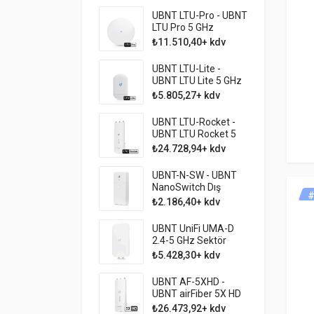
UBNT LTU-Pro - UBNT
LTU Pro 5 GHz
Profesyonel 10 KM
₺11.510,40+ kdv
PTMP CPE
UBNT LTU-Lite -
UBNT LTU Lite 5 GHz
Profesyonel 3 KM
₺5.805,27+ kdv
PTMP CPE
UBNT LTU-Rocket -
UBNT LTU Rocket 5
GHz Profesyonel
₺24.728,94+ kdv
PTMP AP
UBNT-N-SW - UBNT
NanoSwitch Dış
#
Mekan 4 Port Pasif
₺2.186,40+ kdv
PoE Switch
UBNT UniFi UMA-D
2.4-5 GHz Sektör
Anten
₺5.428,30+ kdv
UBNT AF-5XHD -
UBNT airFiber 5X HD
1Gbps HDX PTP
₺26.473,92+ kdv