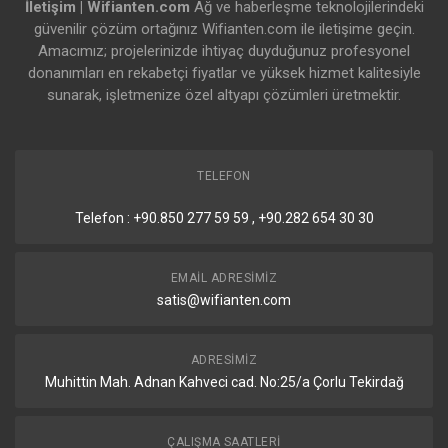
İletişim | Wifianten.com
Ağ ve haberleşme teknolojilerindeki
güvenilir çözüm ortağınız Wifianten.com ile iletişime geçin.
Amacımız; projelerinizde ihtiyaç duyduğunuz profesyonel
donanımları en rekabetçi fiyatlar ve yüksek hizmet kalitesiyle
sunarak, işletmenize özel altyapı çözümleri üretmektir.
TELEFON
Telefon : +90.850 277 59 59 , +90.282 654 30 30
EMAIL ADRESIMIZ
satis@wifianten.com
ADRESIMIZ
Muhittin Mah. Adnan Kahveci cad. No:25/a Çorlu Tekirdağ
ÇALIŞMA SAATLERI