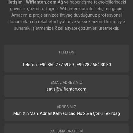
İletişim | Wifianten.com
Ağ ve haberleşme teknolojilerindeki
güvenilir çözüm ortağınız Wifianten.com ile iletişime geçin.
Amacımız; projelerinizde ihtiyaç duyduğunuz profesyonel
donanımları en rekabetçi fiyatlar ve yüksek hizmet kalitesiyle
sunarak, işletmenize özel altyapı çözümleri üretmektir.
TELEFON
Telefon : +90.850 277 59 59 , +90.282 654 30 30
EMAIL ADRESIMIZ
satis@wifianten.com
ADRESIMIZ
Muhittin Mah. Adnan Kahveci cad. No:25/a Çorlu Tekirdağ
ÇALIŞMA SAATLERI