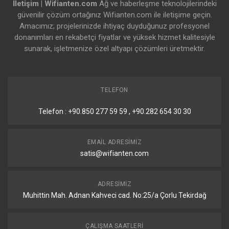
İletişim | Wifianten.com
Ağ ve haberleşme teknolojilerindeki
güvenilir çözüm ortağınız Wifianten.com ile iletişime geçin.
Amacımız; projelerinizde ihtiyaç duyduğunuz profesyonel
donanımları en rekabetçi fiyatlar ve yüksek hizmet kalitesiyle
sunarak, işletmenize özel altyapı çözümleri üretmektir.
TELEFON
Telefon : +90.850 277 59 59 , +90.282 654 30 30
EMAIL ADRESIMIZ
satis@wifianten.com
ADRESIMIZ
Muhittin Mah. Adnan Kahveci cad. No:25/a Çorlu Tekirdağ
ÇALIŞMA SAATLERI