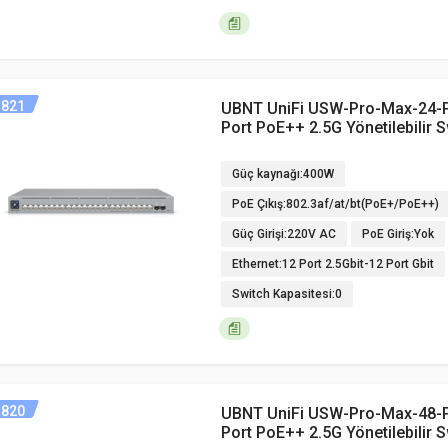
821
UBNT UniFi USW-Pro-Max-24-
Port PoE++ 2.5G Yönetilebilir 
Güç kaynağı:400W
PoE Çıkış:802.3af/at/bt(PoE+/PoE++)
Güç Girişi:220V AC
PoE Giriş:Yok
Ethernet:12 Port 2.5Gbit-12 Port Gbit
Switch Kapasitesi:0
820
UBNT UniFi USW-Pro-Max-48-
Port PoE++ 2.5G Yönetilebilir 