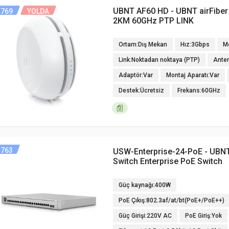
UBNT AF60 HD - UBNT airFiber
769
YOLDA
2KM 60GHz PTP LINK
Ortam:Dış Mekan
Hız:3Gbps
M
Link:Noktadan noktaya (PTP)
Ante
Adaptör:Var
Montaj Aparatı:Var
Destek:Ücretsiz
Frekans:60GHz
763
USW-Enterprise-24-PoE - UBNT
Switch Enterprise PoE Switch
Güç kaynağı:400W
PoE Çıkış:802.3af/at/bt(PoE+/PoE++)
Güç Girişi:220V AC
PoE Giriş:Yok