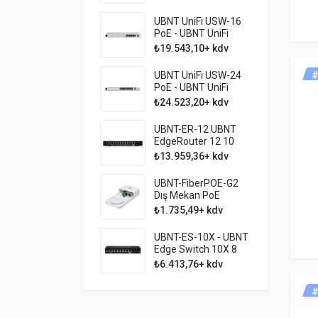
IDS/IPS, 10G SFP+
Cloud Gateway ve
UBNT UniFi USW-16
1.000+ Kullanıcı
PoE - UBNT UniFi
Desteği
Switch 16 Port PoE
₺19.543,10+ kdv
Gen2
UBNT UniFi USW-24
#
PoE - UBNT UniFi
Switch 24 Port PoE
₺24.523,20+ kdv
Gen2
UBNT-ER-12 UBNT
EdgeRouter 12 10
Port Gigabit Ethernet
₺13.959,36+ kdv
2 Port 1.25GSFP
Firewall Router
UBNT-FiberPOE-G2
Dış Mekan PoE
Besleme Uzatması
₺1.735,49+ kdv
UBNT-ES-10X - UBNT
Edge Switch 10X 8
Port Gigabit ve Fiber
₺6.413,76+ kdv
Destekli yönetilebilir
Switch
#