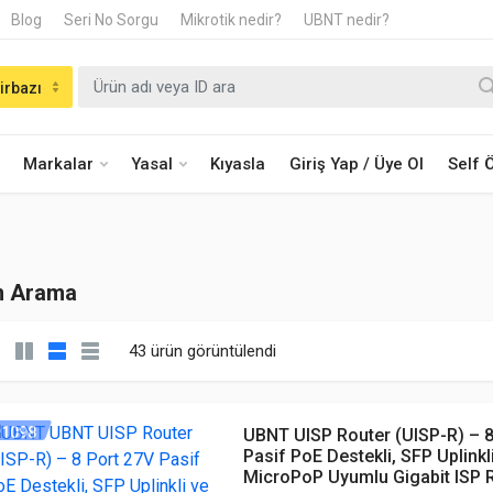
Blog
Seri No Sorgu
Mikrotik nedir?
UBNT nedir?
irbazı
Markalar
Yasal
Kıyasla
Giriş Yap / Üye Ol
Self
n Arama
43 ürün görüntülendi
1098
UBNT UISP Router (UISP-R) – 8
Pasif PoE Destekli, SFP Uplinkl
MicroPoP Uyumlu Gigabit ISP 