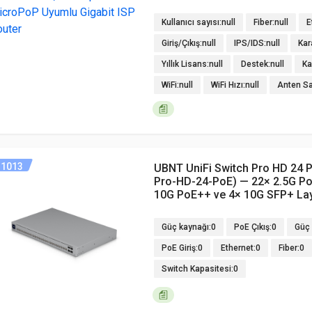
Kullanıcı sayısı:null
Fiber:null
E
Giriş/Çıkış:null
IPS/IDS:null
Kar
Yıllık Lisans:null
Destek:null
Ka
WiFi:null
WiFi Hızı:null
Anten Say
1013
UBNT UniFi Switch Pro HD 24 
Pro-HD-24-PoE) — 22× 2.5G P
10G PoE++ ve 4× 10G SFP+ Lay
Güç kaynağı:0
PoE Çıkış:0
Güç 
PoE Giriş:0
Ethernet:0
Fiber:0
Switch Kapasitesi:0