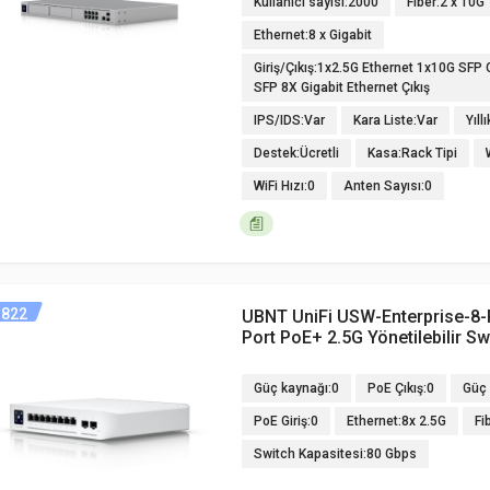
Kullanıcı sayısı:2000
Fiber:2 x 10G
Ethernet:8 x Gigabit
Giriş/Çıkış:1x2.5G Ethernet 1x10G SFP 
SFP 8X Gigabit Ethernet Çıkış
IPS/IDS:Var
Kara Liste:Var
Yıll
Destek:Ücretli
Kasa:Rack Tipi
WiFi Hızı:0
Anten Sayısı:0
822
UBNT UniFi USW-Enterprise-8
Port PoE+ 2.5G Yönetilebilir Sw
Güç kaynağı:0
PoE Çıkış:0
Güç 
PoE Giriş:0
Ethernet:8x 2.5G
Fi
Switch Kapasitesi:80 Gbps