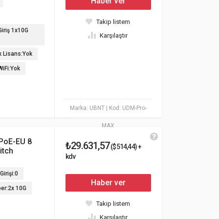
Haber ver
Takip listem
Giriş 1x10G
Karşılaştır
ık Lisans:Yok
WiFi:Yok
Marka: UBNT
| Kod: UDM-Pro-
MAX
-PoE-EU 8
₺29.631,57
($514,44) +
itch
kdv
Girişi:0
Haber ver
ber:2x 10G
Takip listem
Karşılaştır