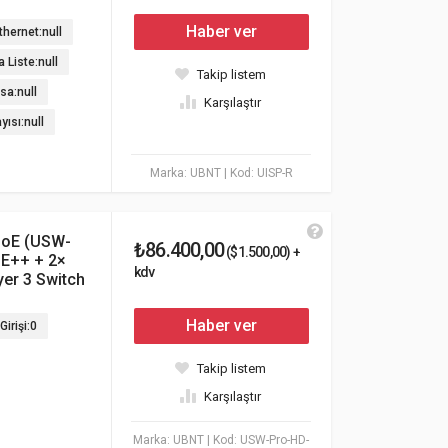
Haber ver
thernet:null
a Liste:null
Takip listem
sa:null
Karşılaştır
ısı:null
Marka: UBNT
| Kod: UISP-R
PoE (USW-
₺86.400,00
($1.500,00) +
oE++ + 2×
kdv
er 3 Switch
Haber ver
Girişi:0
Takip listem
Karşılaştır
Marka: UBNT
| Kod: USW-Pro-HD-