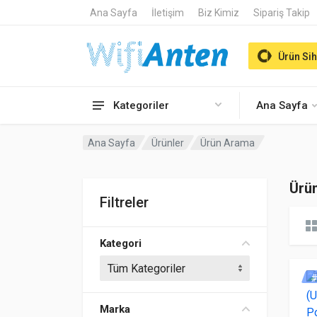
Ana Sayfa
İletişim
Biz Kimiz
Sipariş Takip
Ürün Sih
Kategoriler
Ana Sayfa
Ana Sayfa
Ürünler
Ürün Arama
Ürü
Filtreler
Kategori
#
Marka