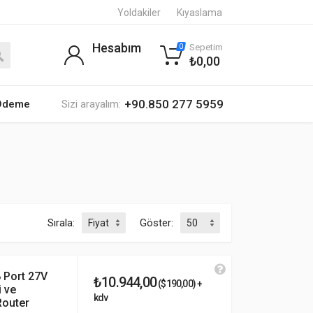
Yoldakiler
Kıyaslama
Hesabım
Sepetim
0
₺0,00
+90.850 277 5959
 Ödeme
Sizi arayalım:
Sırala:
Göster:
 Port 27V
₺10.944,00
($190,00) +
i ve
kdv
Router