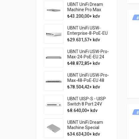
UBNT UniFi Dream
Machine Pro Max
(UDM-Pro-Max) | 5
₺43.200,00+ kdv
#
Gbps IDS/IPS, 10G
SFP+, Çift HDD RAID’li
UBNT UniFi USW-
NVR
Enterprise-8-PoE-EU
8 Port PoE+ 2.5G
₺29.631,57+ kdv
Yönetilebilir Switch
UBNT UniFi USW-Pro-
Max-24-PoE-EU 24
Port PoE++ 2.5G
₺48.872,85+ kdv
Yönetilebilir Switch
UBNT UniFi USW-Pro-
Max-48-PoE-EU 48
Port PoE++ 2.5G
₺78.504,42+ kdv
Yönetilebilir Switch
UBNT UISP-S - UISP
Switch 8 Port 24V
110W PoE
₺8.640,00+ kdv
#
Yönetilebilir Switch
UBNT UniFi Dream
Machine Special
Edition (UDM-SE) | 3.5
₺34.634,30+ kdv
Gbps IDS/IPS, 2.5G