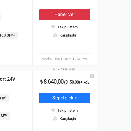
Haber ver
Takip listem
Karşılaştır
x 10G SFP+
Marka: UBNT
| Kod: USW-Pro-
Max-48-PoE-EU
ort 24V
₺8.640,00
($150,00) + kdv
Sepete ekle
asif
Takip listem
G SFP
Karşılaştır