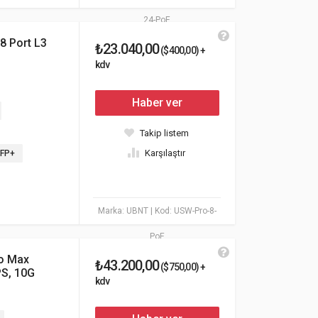
24-PoE
8 Port L3
₺23.040,00
($400,00) +
kdv
Haber ver
Takip listem
Karşılaştır
SFP+
Marka: UBNT
| Kod: USW-Pro-8-
PoE
o Max
₺43.200,00
($750,00) +
PS, 10G
kdv