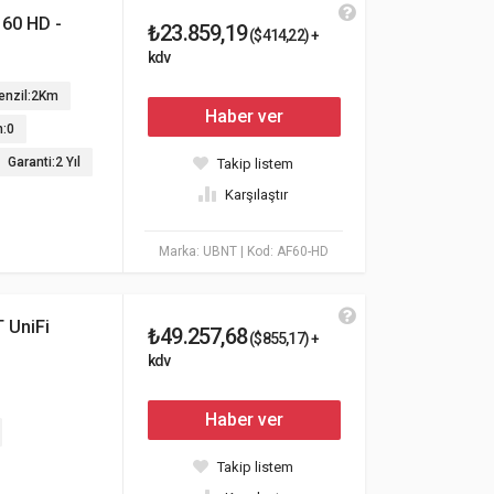
 60 HD -
₺23.859,19
($414,22) +
kdv
enzil:2Km
Haber ver
n:0
Garanti:2 Yıl
Takip listem
Karşılaştır
Marka: UBNT
| Kod: AF60-HD
 UniFi
₺49.257,68
($855,17) +
kdv
Haber ver
Takip listem