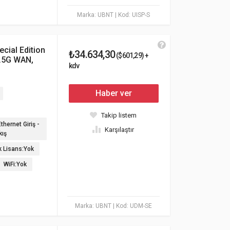
Marka: UBNT
| Kod: UISP-S
cial Edition
₺34.634,30
($601,29) +
2.5G WAN,
kdv
Haber ver
Takip listem
thernet Giriş -
Karşılaştır
kış
ık Lisans:Yok
WiFi:Yok
Marka: UBNT
| Kod: UDM-SE