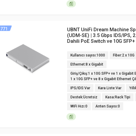
771
UBNT UniFi Dream Machine Spe
(UDM-SE) | 3.5 Gbps IDS/IPS, 
Dahili PoE Switch ve 10G SFP+
Kullanıcı sayısı:1000
Fiber:2 x 10G
Ethernet:8 x Gigabit
Giriş/Çıkış:1 x 10G SFP+ ve 1 x Gigabit E
1 x 10G SFP+ ve 8 x Gigabit Ethernet Çı
IPS/IDS:Var
Kara Liste:Var
Yıll
Destek:Ücretsiz
Kasa:Rack Tipi
WiFi Hızı:0
Anten Sayısı:0