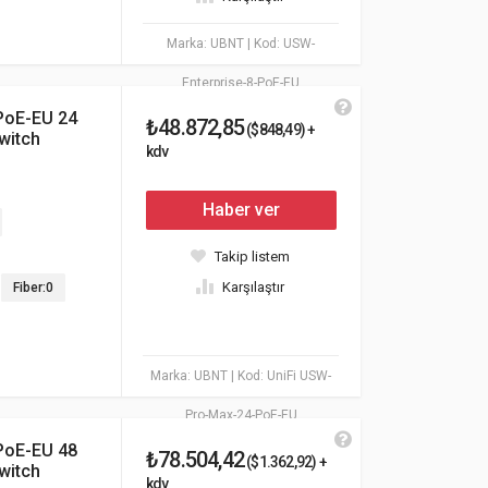
Marka: UBNT
| Kod: USW-
Enterprise-8-PoE-EU
PoE-EU 24
₺48.872,85
($848,49) +
Switch
kdv
Haber ver
Takip listem
Karşılaştır
Fiber:0
Marka: UBNT
| Kod: UniFi USW-
Pro-Max-24-PoE-EU
PoE-EU 48
₺78.504,42
($1.362,92) +
Switch
kdv