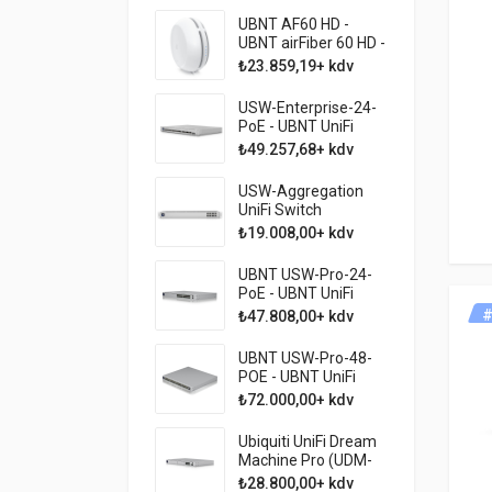
WAN, Dahili PoE
UBNT AF60 HD -
Switch ve 10G SFP+
UBNT airFiber 60 HD -
2KM 60GHz PTP LINK
₺23.859,19+ kdv
USW-Enterprise-24-
PoE - UBNT UniFi
Switch Enterprise
₺49.257,68+ kdv
PoE Switch
USW-Aggregation
UniFi Switch
Aggregation 8 Port
₺19.008,00+ kdv
10G Omurga Switch
UBNT USW-Pro-24-
PoE - UBNT UniFi
Switch 24 Port PRO
#
₺47.808,00+ kdv
PoE Switch
UBNT USW-Pro-48-
POE - UBNT UniFi
Switch 48 Port PRO
₺72.000,00+ kdv
PoE Layer 3
Yönetilebilir Switch
Ubiquiti UniFi Dream
Machine Pro (UDM-
Pro) – 3.5 Gbps
₺28.800,00+ kdv