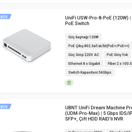
859
UniFi USW-Pro-8-PoE (120W) | 
PoE Switch
Güç kaynağı:120W
PoE Çıkış:802.3af/at/bt(PoE+/PoE++)
Güç Girişi:220V AC
PoE Giriş:Yok
Ethernet:8 x Gigabit
Fiber:2 x 10G 
Switch Kapasitesi:56Gbps
839
UBNT UniFi Dream Machine Pr
(UDM-Pro-Max) | 5 Gbps IDS/I
SFP+, Çift HDD RAID’li NVR