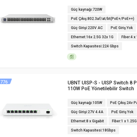
Güç kaynağı:720W
PoE Çıkış:802.3af/at/bt(PoE+/PoE++)
Güç Girişi:220V AC
PoE Giriş:Yok
Ethernet:16x 2.5G 32x 1G
Fiber:4 
Switch Kapasitesi:224 Gbps
776
UBNT UISP-S - UISP Switch 8 P
110W PoE Yönetilebilir Switch
Güç kaynağı:105W
PoE Çıkış:24v P
Güç Girişi:27V 4.4A
PoE Giriş:Yok
Ethernet:8 x Gigabit
Fiber:1 x 1.25
Switch Kapasitesi:18Gbps