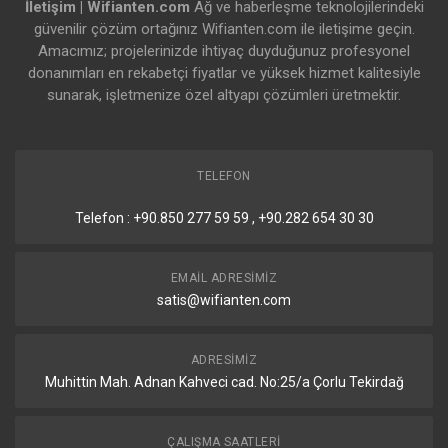
İletişim | Wifianten.com
Ağ ve haberleşme teknolojilerindeki
güvenilir çözüm ortağınız Wifianten.com ile iletişime geçin.
Amacımız; projelerinizde ihtiyaç duyduğunuz profesyonel
donanımları en rekabetçi fiyatlar ve yüksek hizmet kalitesiyle
sunarak, işletmenize özel altyapı çözümleri üretmektir.
TELEFON
Telefon : +90.850 277 59 59 , +90.282 654 30 30
EMAIL ADRESIMIZ
satis@wifianten.com
ADRESIMIZ
Muhittin Mah. Adnan Kahveci cad. No:25/a Çorlu Tekirdağ
ÇALIŞMA SAATLERI