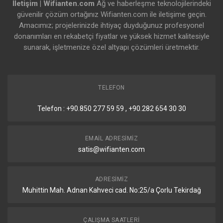
İletişim | Wifianten.com
Ağ ve haberleşme teknolojilerindeki
güvenilir çözüm ortağınız Wifianten.com ile iletişime geçin.
Amacımız; projelerinizde ihtiyaç duyduğunuz profesyonel
donanımları en rekabetçi fiyatlar ve yüksek hizmet kalitesiyle
sunarak, işletmenize özel altyapı çözümleri üretmektir.
TELEFON
Telefon : +90.850 277 59 59 , +90.282 654 30 30
EMAIL ADRESIMIZ
satis@wifianten.com
ADRESIMIZ
Muhittin Mah. Adnan Kahveci cad. No:25/a Çorlu Tekirdağ
ÇALIŞMA SAATLERI