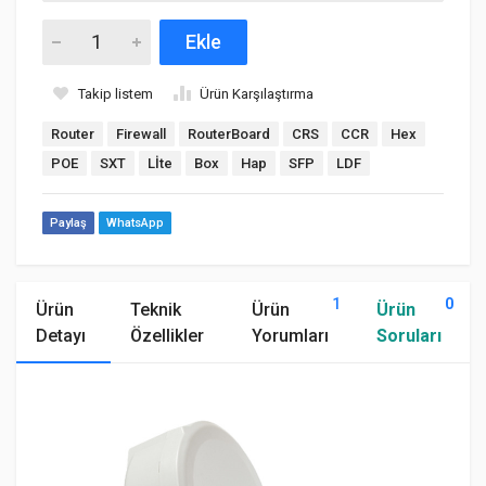
Ekle
Takip listem
Ürün Karşılaştırma
Router
Firewall
RouterBoard
CRS
CCR
Hex
POE
SXT
Lİte
Box
Hap
SFP
LDF
Paylaş
WhatsApp
1
0
Ürün
Teknik
Ürün
Ürün
Detayı
Özellikler
Yorumları
Soruları