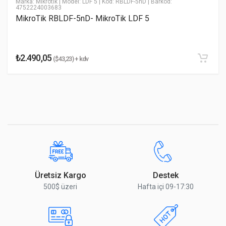
Marka: Mikrotik
| Model: LDF 5
| Kod: RBLDF-5nD
| Barkod:
4752224003683
* Yorumunuz
MikroTik RBLDF-5nD- MikroTik LDF 5
₺2.490,05
($43,23) + kdv
Yorumu Gönder
Üretsiz Kargo
Destek
500$ üzeri
Hafta içi 09-17:30