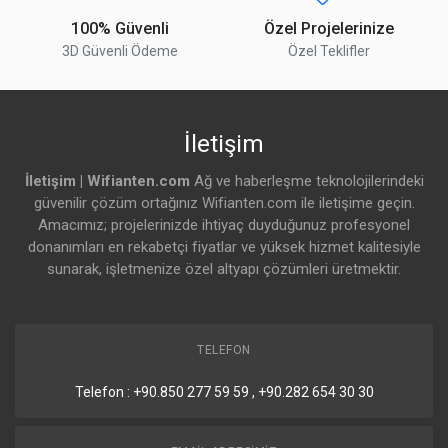
100% Güvenli
Özel Projelerinize
3D Güvenli Ödeme
Özel Teklifler
İletişim
İletişim | Wifianten.com
Ağ ve haberleşme teknolojilerindeki
güvenilir çözüm ortağınız Wifianten.com ile iletişime geçin.
Amacımız; projelerinizde ihtiyaç duyduğunuz profesyonel
donanımları en rekabetçi fiyatlar ve yüksek hizmet kalitesiyle
sunarak, işletmenize özel altyapı çözümleri üretmektir.
TELEFON
Telefon : +90.850 277 59 59 , +90.282 654 30 30