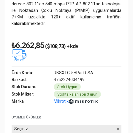
derece 802.11ac 540 mbps PTP AP, 802.11ac teknolojisi
ile Noktadan Çoklu Noktaya (PtMtP) uygulamalarda
7+KM uzaklıkta 120+ aktif kullanıcının trafiğini
kaldırabilmektedir.
₺6.262,85
($108,73) + kdv
Ürün Kodu:
RBSXTG-5HPacD-SA
Barkod:
4752224004499
Stok Durumu:
Stok Uygun
Stok Miktar:
Stokta kalan son 3 ürün
Marka
Mikrotik
UYUMLU ÜRÜNLER