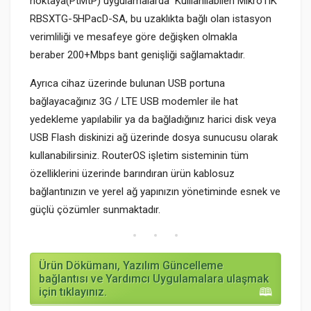
noktaya(PtMtP) uygulamalarda Kulllanılabilen
MikroTiK
RBSXTG-5HPacD-SA
, bu uzaklıkta bağlı olan istasyon
verimliliği ve mesafeye göre değişken olmakla
beraber 200+Mbps bant genişliği sağlamaktadır.
Ayrıca cihaz üzerinde bulunan USB portuna
bağlayacağınız 3G / LTE USB modemler ile hat
yedekleme yapılabilir ya da bağladığınız harici disk veya
USB Flash diskinizi ağ üzerinde dosya sunucusu olarak
kullanabilirsiniz.
RouterOS işletim sisteminin tüm
özelliklerini üzerinde barındıran ürün kablosuz
bağlantınızın ve yerel ağ yapınızın yönetiminde esnek ve
güçlü çözümler sunmaktadır.
Ürün Dökümanı, Yazılım Güncelleme
bağlantısı ve Yardımcı Uygulamalara ulaşmak
için tıklayınız.