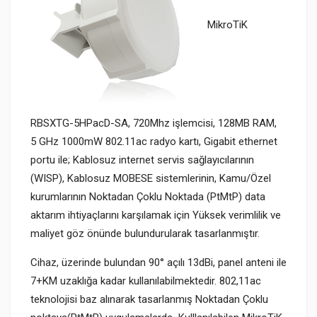
MikroTiK
RBSXTG-5HPacD-SA, 720Mhz işlemcisi, 128MB RAM,
5 GHz 1000mW
802.11ac
radyo kartı, Gigabit ethernet
portu ile; Kablosuz internet servis sağlayıcılarının
(WISP), Kablosuz MOBESE sistemlerinin, Kamu/Özel
kurumlarının Noktadan Çoklu Noktada (PtMtP) data
aktarım ihtiyaçlarını karşılamak için Yüksek verimlilik ve
maliyet göz önünde bulundurularak tasarlanmıştır.
Cihaz, üzerinde bulundan 90° açılı 13dBi, panel anteni ile
7+KM uzaklığa kadar kullanılabilmektedir. 802,11ac
teknolojisi baz alınarak tasarlanmış Noktadan Çoklu