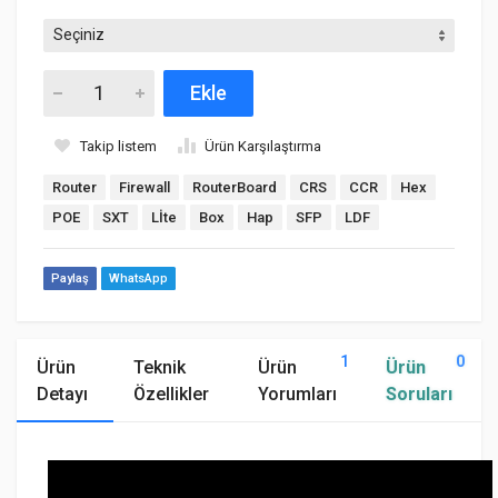
Ekle
Takip listem
Ürün Karşılaştırma
Router
Firewall
RouterBoard
CRS
CCR
Hex
POE
SXT
Lİte
Box
Hap
SFP
LDF
Paylaş
WhatsApp
1
0
Ürün
Teknik
Ürün
Ürün
Detayı
Özellikler
Yorumları
Soruları