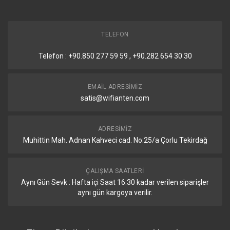
Enerji Detayları
DC Enerji Girişleri
2 Adet(PoE-IN, DC
jack)
TELEFON
Telefon : +90.850 277 59 59 , +90.282 654 30 30
DC jack Giriş Voltajı
10-57 V
En Yüksek Enerji tüketimi
10 W
EMAIL ADRESIMIZ
satis@wifianten.com
Ek Bağlantılar Olmadan Enerji
9 W
Tüketimi
ADRESIMIZ
Soğutma türü
Pasif Soğutma
Muhittin Mah. Adnan Kahveci cad. No:25/a Çorlu Tekirdağ
PoE Giriş Standardı
802.3af/at
ÇALIŞMA SAATLERI
PoE Giriş Voltajı
18-57 V
Aynı Gün Sevk : Hafta içi Saat 16:30 kadar verilen siparişler
aynı gün kargoya verilir.
Sertifika Detayları
Sertifikalar
CE, FCC, IC, EAC, ROHS