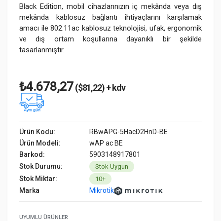
Black Edition, mobil cihazlarınızın iç mekânda veya dış
mekânda kablosuz bağlantı ihtiyaçlarını karşılamak
amacı ile 802.11ac kablosuz teknolojisi, ufak, ergonomik
ve dış ortam koşullarına dayanıklı bir şekilde
tasarlanmıştır.
₺4.678,27
($81,22) + kdv
Ürün Kodu:
RBwAPG-5HacD2HnD-BE
Ürün Modeli:
wAP ac BE
Barkod:
5903148917801
Stok Durumu:
Stok Uygun
Stok Miktar:
10+
Marka
Mikrotik
UYUMLU ÜRÜNLER