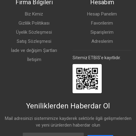
Firma Bilgileri
Hesabım
IP Standardı
IP54
Biz Kimiz
Hesap Panelim
Gizlilik Politikası
Favorilerim
Details
Üyelik Sözleşmesi
Siparişlerim
Satış Sözleşmesi
Adreslerim
PCB Sıcaklık Monitörü
Var
İade ve değişim Şartları
Voltaj
Var
Sitemiz ETBİS'e kayıtlıdır.
İletişim
2.4 GHz
Transmit (dBm)
Alış Hassasiyeti
1MBit/s
25
-100
11MBit/s
25
-94
Yeniliklerden Haberdar Ol
6MBit/s
25
-96
Mail adresinizi sistemimize kayderek sektörle ilgili gelişmelerden
ve yeni ürünlerden haberdar olun
54MBit/s
19
-78
Email Address