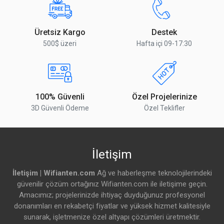
5 GHz En Yüksek Data Hızı
867 Mbit/s
Üretsiz Kargo
Destek
5 GHz Anten Sayısı
2 Adet
500$ üzeri
Hafta içi 09-17:30
5 GHz Desteklenen Standartlar
802.11a/n/ac
5 GHz Anten Kazancı
2.5 dBi
100% Güvenli
Özel Projelerinize
5 GHz çip modeli
IPQ-4018
3D Güvenli Ödeme
Özel Teklifler
5 GHz WiFi Jenerasyonu
Wi-Fi 5
5GHz WiFi Hızı
AC1200
İletişim
İletişim | Wifianten.com
Ağ ve haberleşme teknolojilerindeki
Ehernet Port Detayları
güvenilir çözüm ortağınız Wifianten.com ile iletişime geçin.
Amacımız; projelerinizde ihtiyaç duyduğunuz profesyonel
10/100/1000 Ethernet portu
2 Adet
donanımları en rekabetçi fiyatlar ve yüksek hizmet kalitesiyle
sunarak, işletmenize özel altyapı çözümleri üretmektir.