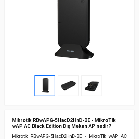
Mikrotik RBwAPG-5HacD2HnD-BE - MikroTik
wAP AC Black Edition Dış Mekan AP nedir?
Mikrotik RBwAPG-5HacD2HnD-BE - MikroTik wAP AC