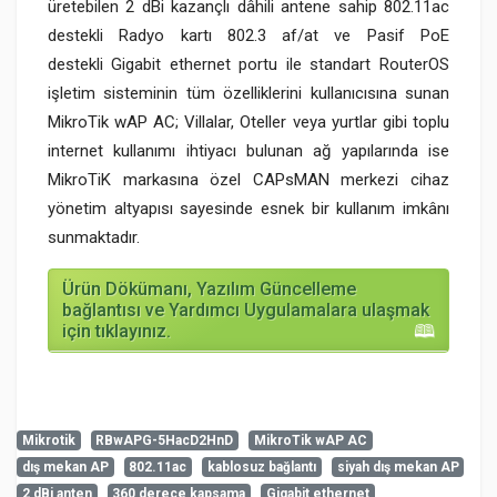
üretebilen 2 dBi kazançlı dâhili antene sahip 802.11ac
destekli Radyo kartı 802.3 af/at ve Pasif PoE
destekli Gigabit ethernet portu ile standart RouterOS
işletim sisteminin tüm özelliklerini kullanıcısına sunan
MikroTik wAP AC; Villalar, Oteller veya yurtlar gibi toplu
internet kullanımı ihtiyacı bulunan ağ yapılarında ise
MikroTiK markasına özel CAPsMAN merkezi cihaz
yönetim altyapısı sayesinde esnek bir kullanım imkânı
sunmaktadır.
Ürün Dökümanı, Yazılım Güncelleme
bağlantısı ve Yardımcı Uygulamalara ulaşmak
için tıklayınız.
Mikrotik
RBwAPG-5HacD2HnD
MikroTik wAP AC
dış mekan AP
802.11ac
kablosuz bağlantı
siyah dış mekan AP
Henüz cevaplanmış soru bulunmuyor. İlk soruyu siz
2 dBi anten
360 derece kapsama
Gigabit ethernet