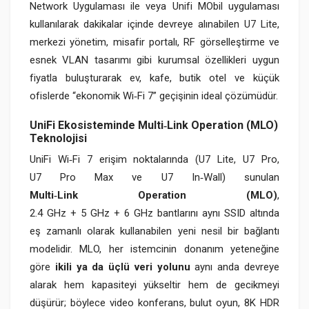
Network Uygulaması ile veya Unifi MObil uygulaması
kullanılarak dakikalar içinde devreye alınabilen U7 Lite,
merkezi yönetim, misafir portalı, RF görselleştirme ve
esnek VLAN tasarımı gibi kurumsal özellikleri uygun
fiyatla buluşturarak ev, kafe, butik otel ve küçük
ofislerde “ekonomik Wi‑Fi 7” geçişinin ideal çözümüdür.
UniFi Ekosisteminde Multi‑Link Operation (MLO)
Teknolojisi
UniFi Wi‑Fi 7 erişim noktalarında (U7 Lite, U7 Pro,
U7 Pro Max ve U7 In‑Wall) sunulan
Multi‑Link Operation (MLO)
,
2.4 GHz + 5 GHz + 6 GHz bantlarını aynı SSID altında
eş zamanlı olarak kullanabilen yeni nesil bir bağlantı
modelidir. MLO, her istemcinin donanım yeteneğine
göre
ikili ya da üçlü veri yolunu
aynı anda devreye
alarak hem kapasiteyi yükseltir hem de gecikmeyi
düşürür; böylece video konferans, bulut oyun, 8K HDR