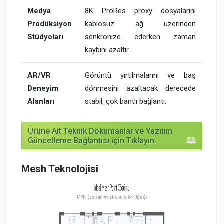
Medya
8K ProRes proxy dosyalarını
Prodüksiyon
kablosuz ağ üzerinden
Stüdyoları
senkronize ederken zaman
kaybını azaltır.
AR/VR
Görüntü yırtılmalarını ve baş
Deneyim
dönmesini azaltacak derecede
Alanları
stabil, çok bantlı bağlantı.
Ürüne Ait Teknik Dökümanlar ve Yazılım
Güncelleme Bağlantısı için Tıklayın.
Mesh Teknolojisi