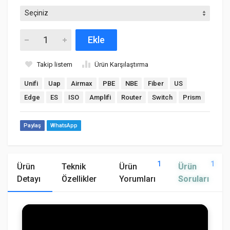
Ekle
Takip listem
Ürün Karşılaştırma
Unifi
Uap
Airmax
PBE
NBE
Fiber
US
Edge
ES
ISO
Amplifi
Router
Switch
Prism
Paylaş
WhatsApp
1
1
Ürün
Teknik
Ürün
Ürün
Detayı
Özellikler
Yorumları
Soruları