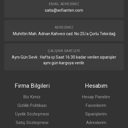
Doğrulama
EMAIL ADRESIMIZ
satis@wifianten.com
Ödemeyle Giriş
Var
Harici Portal
Var
ADRESIMIZ
Sunucu
Muhittin Mah. Adnan Kahveci cad. No:25/a Çorlu Tekirdağ
Şifreyle Giriş
Var
ÇALIŞMA SAATLERI
Aynı Gün Sevk : Hafta içi Saat 16:30 kadar verilen siparişler
Misafir Ağı
Var
İzolasyonu
aynı gün kargoya verilir.
Özel Şifre (PPSK)
Var
Firma Bilgileri
Hesabım
WiFi Hız Sınırlama
Var
Biz Kimiz
Hesap Panelim
İstemci Cihaz
Var
İzolasyonu
Gizlilik Politikası
Favorilerim
Üyelik Sözleşmesi
Siparişlerim
WiFi Zamanlama
Var
Satış Sözleşmesi
Adreslerim