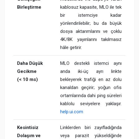
Birleştirme
kablosuz kapasite, MLO ile tek
bir istemciye kadar
yönlendirilebilir; bu da büyük
dosya aktarımlarını ve çoklu
4K/8K yayınlarını takılmasız
hâle getirir.
Daha Düşük
MLO destekli istemci aynı
Gecikme
anda iki‑üç ayrı linkte
(< 10 ms)
bekleyerek trafiği en az dolu
kanaldan geçirir; yoğun ofis
ortamlarında dahi ping süreleri
kablolu seviyelere yaklaşır.​
help.ui.com
Kesintisiz
Linklerden biri zayıfladığında
Dolaşım ve
veya parazit yükseldiğinde