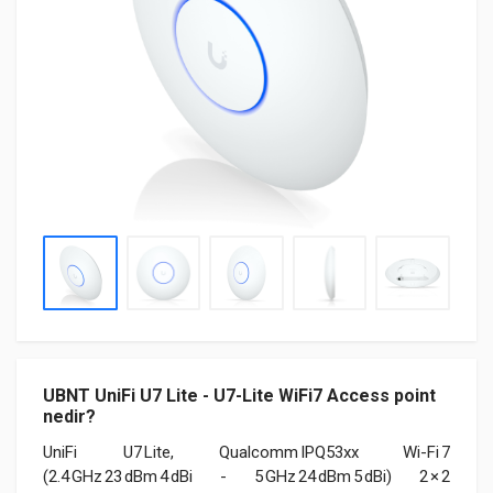
UBNT UniFi U7 Lite - U7-Lite WiFi7 Access point
nedir?
UniFi U7 Lite, Qualcomm IPQ53xx Wi-Fi 7
(2.4 GHz 23 dBm 4 dBi - 5 GHz 24 dBm 5 dBi) 2 × 2