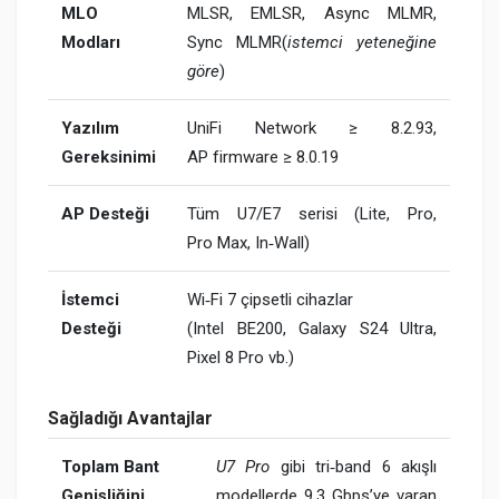
MLO
MLSR, EMLSR, Async MLMR,
Modları
Sync MLMR(
istemci yeteneğine
göre
)
Yazılım
UniFi Network ≥ 8.2.93,
Gereksinimi
AP firmware ≥ 8.0.19
AP Desteği
Tüm U7/E7 serisi (Lite, Pro,
Pro Max, In‑Wall)
İstemci
Wi‑Fi 7 çipsetli cihazlar
Desteği
(Intel BE200, Galaxy S24 Ultra,
Pixel 8 Pro vb.)
Sağladığı Avantajlar
Toplam Bant
U7 Pro
gibi tri‑band 6 akışlı
Genişliğini
modellerde 9.3 Gbps’ye varan