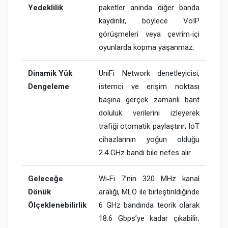
Yedeklilik
paketler anında diğer banda
kaydırılır, böylece VoIP
görüşmeleri veya çevrim‑içi
oyunlarda kopma yaşanmaz.
Dinamik Yük
UniFi Network denetleyicisi,
Dengeleme
istemci ve erişim noktası
başına gerçek zamanlı bant
doluluk verilerini izleyerek
trafiği otomatik paylaştırır; IoT
cihazlarının yoğun olduğu
2.4 GHz bandı bile nefes alır.
Geleceğe
Wi‑Fi 7’nin 320 MHz kanal
Dönük
aralığı, MLO ile birleştirildiğinde
Ölçeklenebilirlik
6 GHz bandında teorik olarak
18.6 Gbps’ye kadar çıkabilir;