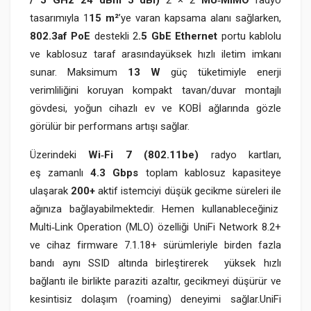
/ 5 GHz 24 dBm 5 dBi)
2 × 2
MU‑MIMO
radyo
tasarımıyla 1
15 m²
’ye varan kapsama alanı sağlarken,
802.3af PoE
destekli 2
.5 GbE Ethernet
portu kablolu
ve kablosuz taraf arasındayüksek hızlı iletim imkanı
sunar. Maksimum
13 W
güç tüketimiyle enerji
verimliliğini koruyan kompakt tavan/duvar montajlı
gövdesi, yoğun cihazlı ev ve KOBİ ağlarında gözle
görülür bir performans artışı sağlar.​
Üzerindeki
Wi‑Fi 7 (802.11be)
radyo kartları,
eş zamanlı
4.3 Gbps
toplam kablosuz kapasiteye
ulaşarak
200+
aktif istemciyi düşük gecikme süreleri ile
ağınıza bağlayabilmektedir. Hemen kullanableceğiniz
Multi‑Link Operation (MLO) özelliği UniFi Network 8.2+
ve cihaz firmware 7.1.18+ sürümleriyle birden fazla
bandı aynı SSID altında birleştirerek yüksek hızlı
bağlantı ile birlikte paraziti azaltır, gecikmeyi düşürür ve
kesintisiz dolaşım (roaming) deneyimi sağlar.​UniFi