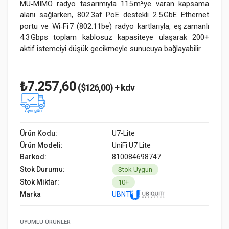
MU‑MIMO radyo tasarımıyla 115 m²ye varan kapsama
alanı sağlarken, 802.3af PoE destekli 2.5 GbE Ethernet
portu ve Wi‑Fi 7 (802.11be) radyo kartlarıyla, eş zamanlı
4.3 Gbps toplam kablosuz kapasiteye ulaşarak 200+
aktif istemciyi düşük gecikmeyle sunucuya bağlayabilir
₺7.257,60
($126,00) + kdv
Ürün Kodu:
U7-Lite
Ürün Modeli:
UniFi U7 Lite
Barkod:
810084698747
Stok Durumu:
Stok Uygun
Stok Miktar:
10+
Marka
UBNT
UYUMLU ÜRÜNLER