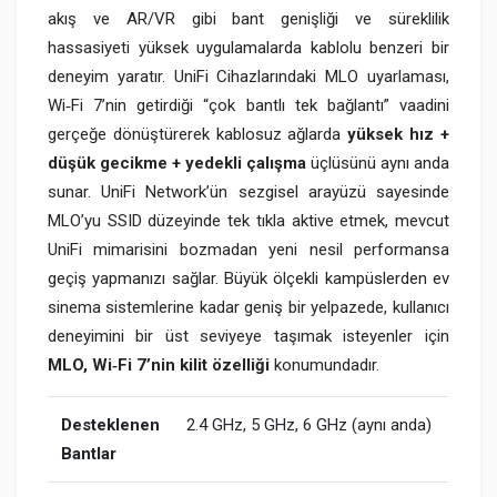
akış ve AR/VR gibi bant genişliği ve süreklilik
hassasiyeti yüksek uygulamalarda kablolu benzeri bir
deneyim yaratır.​ UniFi Cihazlarındaki MLO uyarlaması,
Wi‑Fi 7’nin getirdiği “çok bantlı tek bağlantı” vaadini
gerçeğe dönüştürerek kablosuz ağlarda
yüksek hız +
düşük gecikme + yedekli çalışma
üçlüsünü aynı anda
sunar. UniFi Network’ün sezgisel arayüzü sayesinde
MLO’yu SSID düzeyinde tek tıkla aktive etmek, mevcut
UniFi mimarisini bozmadan yeni nesil performansa
geçiş yapmanızı sağlar. Büyük ölçekli kampüslerden ev
sinema sistemlerine kadar geniş bir yelpazede, kullanıcı
deneyimini bir üst seviyeye taşımak isteyenler için
MLO, Wi‑Fi 7’nin kilit özelliği
konumundadır.
Desteklenen
2.4 GHz, 5 GHz, 6 GHz (aynı anda)
Bantlar