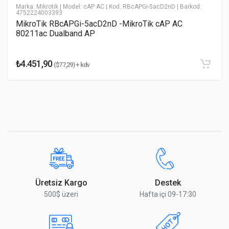
5 GHz Anten
5 dBi
Marka: Mikrotik
| Model: cAP AC
| Kod: RBcAPGi-5acD2nD
| Barkod:
4752224003393
Kazancı
MikroTik RBcAPGi-5acD2nD -MikroTik cAP AC
80211ac Dualband AP
2.4 GHz Anten
4 dBi
Kazancı
₺4.451,90
($77,29) + kdv
5 GHz Maks. TX
24 dBm
Yorumu Gönder
Gücü
2.4 GHz Maks. TX
23 dBm
Gücü
Maksimum BSSID
Her Radyo için 8
Desteklenen
WiFi 7 (802.11be)
7.3 Mbps - 4.3 Gbps
Hızlar
WiFi 6 (802.11ax)
7.3 Mbps - 2.4 Gbps
Üretsiz Kargo
Destek
500$ üzeri
Hafta içi 09-17:30
WiFi 5 (802.11ac)
6.5 Mbps - 1.7 Gbps
WiFi 4 (802.11n)
6.5 Mbps - 300 Mbps