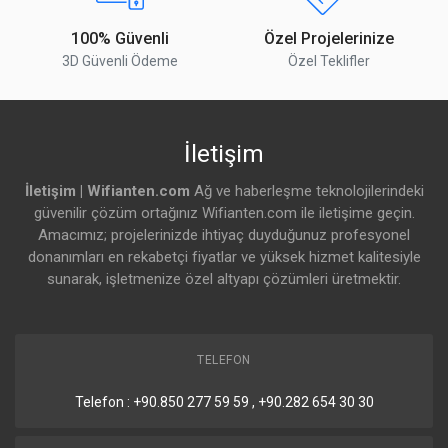
Özellikler
Kablosuz Mesh
Var
100% Güvenli
Özel Projelerinize
3D Güvenli Ödeme
Özel Teklifler
Band Steering
Var
802.11v BSS Geçişi
Var
İletişim
802.11r Hızlı
Var
Dolaşım
İletişim | Wifianten.com
Ağ ve haberleşme teknolojilerindeki
güvenilir çözüm ortağınız Wifianten.com ile iletişime geçin.
802.11k RRM
Var
Amacımız; projelerinizde ihtiyaç duyduğunuz profesyonel
donanımları en rekabetçi fiyatlar ve yüksek hizmet kalitesiyle
Gelişmiş Radyo
Var
Yönetimi
sunarak, işletmenize özel altyapı çözümleri üretmektir.
Passpoint (Hotspot
Var
2.0)
TELEFON
Özelleştirilmiş
Var
Açılış Sayfası
Telefon : +90.850 277 59 59 , +90.282 654 30 30
Voucher
Var