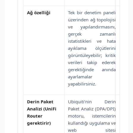
Ağ özelliği
Tek bir denetim paneli
üzerinden ağ topolojisi
ve yapılandırmasını,
gerçek zamanlı
istatistikleri ve hata
ayıklama ölçütlerini
görüntüleyebilir; kritik
verileri takip ederek
gerektiğinde anında
ayarlamalar
yapabilirsiniz.
Derin Paket
Ubiquiti’nin Derin
Analizi (UniFi
Paket Analiz (DPA/DPI)
Router
motoru, istemcilerin
gerektirir)
kullandığı uygulama ve
web sitesi