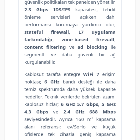
güvenlik politikaları tek panelden yönetilir.
2.3 Gbps IDS/IPS
kapasitesi, tehdit
önleme servisleri açıkken dahi
performansı korumaya yardımcı olur;
stateful firewall
,
L7 uygulama
farkındalığı
,
zone-based firewall
,
content filtering
ve
ad blocking
ile
segmentli ve daha güvenli bir ağ
kurgulanabilir.
Kablosuz tarafta entegre
WiFi 7
erişim
noktası;
6 GHz
bandı desteği ile daha
temiz spektrumda daha yüksek kapasite
hedefler. Teknik verilerde belirtilen azami
kablosuz hızlar;
6 GHz 5.7 Gbps
,
5 GHz
4.3 Gbps
ve
2.4 GHz 688 Mbps
seviyesindedir. Ayrıca 160 m² kapsama
alanı referansı; ev/SoHo ve küçük
ofislerde tek cihazla geniş kapsama