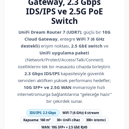
Gateway, 2.3 Gbps
IDS/IPS ve 2.5G PoE
Switch
UniFi Dream Router 7 (UDR7)
; güçlü bir
10G
Cloud Gateway
, entegre
WiFi 7 (6 GHz
destekli)
erişim noktası,
2.5 GbE switch
ve
UniFi uygulama paketi
(Network/Protect/Access/Talk/Connect)
özelliklerini tek bir masaüstü cihazda birleştirir.
2.3 Gbps IDS/IPS
kapasitesiyle güvenlik
servisleri aktifken yüksek performans hedefler;
10G SFP+ ve 2.5G WAN
mimarisiyle hızlı
internet/omurga bağlantılarına “geleceğe hazır”
bir çekirdek sunar.
IDS/IPS: 2.3 Gbps
WiFi 7 (6 GHz) 6 stream
Kapsama: 160 m²
30+ UniFi cihaz
300+ istemci
WAN: 10G SFP+ + 2.5 GbE RJ45