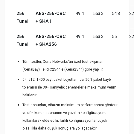
256
AES-256-CBC
49.4
553.3
54.8
22
Tünel
+ SHA1
256
AES-256-CBC
49.4
553.3
55
22
Tünel
+ SHA256
Tüm testler, Xena Networks'ün özel test ekipmanı
(XenaBay) ile RFC2544'e (Xena2544) göre yapılır.
64, 512, 1400 bayt paket boyutlarında %0,1 paket kaybı
toleransı ile 30+ saniyelik denemelerle maksimum verim
belirlenir
Test sonuçları, cihazın maksimum performansını gösterir
ve söz konusu donanım ve yazılım konfigürasyonu
kullanılarak elde edilir, farklı konfigürasyonlar büyük
olasılıkla daha düşük sonuçlara yol açacaktır.