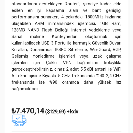
standartlarını destekleyen Router’ı, şimdiye kadar elde
edilen en iyi kapsama alanı ve bant genişliği
performansını sunarken, 4 çekirdekli 1800MHz hızlarına
ulaşabilen ARM mimarisindeki işlemcisi, 1GB Ram,
128MB NAND Flash Belleği, İnternet yedekleme veya
Sanal makine Konteynerları oluşturmak için
kullanılabilecek USB 3 Portu ile karmaşık Güvenlik Duvarı
Kuralları, Donanımsal IPSEC Şifreleme, WireGuard, BGP,
Gelişmiş Yönledirme İşlemleri veya uzak çalışma
işlemleri için Çoklu VPN bağlantıları kolaylıkla
gerçekleştirebilirsiniz, cihaz 2 adet 5.5 dBi anteni ile WiFi
5 Teknolojisine Kıyasla 5 GHz frekansında %40 2,4 GHz
frekansında ise %90 oranında daha yüksek hız
sağlamaktadır.
₺7.470,14
($129,69) + kdv