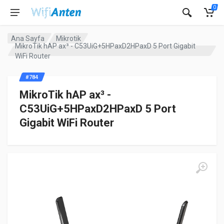
0
Ana Sayfa
Mikrotik
MikroTik hAP ax³ - C53UiG+5HPaxD2HPaxD 5 Port Gigabit
WiFi Router
#784
MikroTik hAP ax³ -
C53UiG+5HPaxD2HPaxD 5 Port
Gigabit WiFi Router