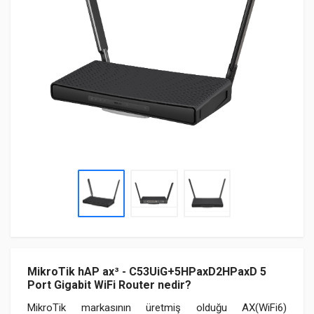
MikroTik hAP ax³ - C53UiG+5HPaxD2HPaxD 5
Port Gigabit WiFi Router nedir?
MikroTik markasının üretmiş olduğu AX(WiFi6)