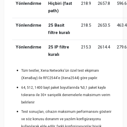
Yönlendirme
Hiçbiri (fast
218.9
2657.8
596.6
path)
Yönlendirme
25 Basit
218.5
2653.5
463.4
filtre kuralı
Yönlendirme
25 IP filtre
215.3
2614.4
279.6
kuralı
Tüm testler, Xena Networks'ün özel test ekipmanı
(XenaBay) ile RFC2544'e (Xena2544) göre yapılır.
64, 512, 1400 bayt paket boyutlarında %0,1 paket kaybı
toleransı ile 30+ saniyelik denemelerle maksimum verim
belirlenir
Test sonuçları, cihazın maksimum performansını gösterir
ve söz konusu donanım ve yazılım konfigürasyonu
kullanılarak elde edilir, farklı konfigürasyonlar büyük