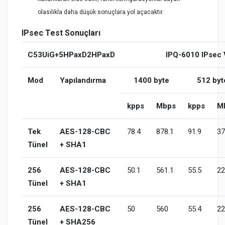
olasılıkla daha düşük sonuçlara yol açacaktır.
IPsec Test Sonuçları
C53UiG+5HPaxD2HPaxD
IPQ-6010 IPsec V
Mod
Yapılandırma
1400 byte
512 byt
kpps
Mbps
kpps
M
Tek
AES-128-CBC
78.4
878.1
91.9
37
Tünel
+ SHA1
256
AES-128-CBC
50.1
561.1
55.5
22
Tünel
+ SHA1
256
AES-128-CBC
50
560
55.4
22
Tünel
+ SHA256