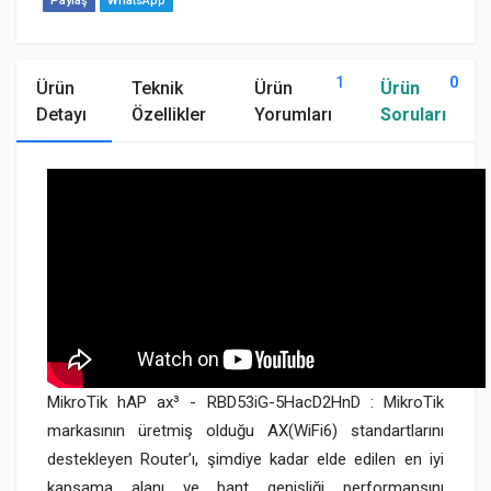
Paylaş
WhatsApp
1
0
Ürün
Teknik
Ürün
Ürün
Detayı
Özellikler
Yorumları
Soruları
MikroTik hAP ax³ - RBD53iG-5HacD2HnD : MikroTik
markasının üretmiş olduğu AX(WiFi6) standartlarını
destekleyen Router’ı, şimdiye kadar elde edilen en iyi
kapsama alanı ve bant genişliği performansını