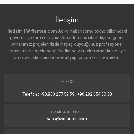
5 GHz Çip Modeli
QCN-5052
İletişim
5 GHz Jenerasyonu
Wi-Fi 6
İletişim | Wifianten.com
Ağ ve haberleşme teknolojilerindeki
WiFi Hızı
AX1800
güvenilir çözüm ortağınız Wifianten.com ile iletişime geçin.
Amacımız; projelerinizde ihtiyaç duyduğunuz profesyonel
Ethernet Özellikleri
donanımları en rekabetçi fiyatlar ve yüksek hizmet kalitesiyle
Detaylar
sunarak, işletmenize özel altyapı çözümleri üretmektir.
10/100/1000 Ethernet Portu
4 Adet
1G PoE-out Ethernet Portu
1 Adet
TELEFON
Telefon : +90.850 277 59 59 , +90.282 654 30 30
2.5G Ethernet Portu
1
Çevresel Özellikler
EMAIL ADRESIMIZ
Detaylar
satis@wifianten.com
USB portu
1 Adet