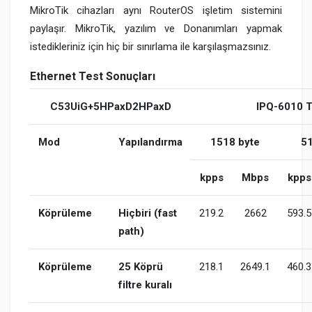
MikroTik cihazları aynı RouterOS işletim sistemini
paylaşır. MikroTik, yazılım ve Donanımları yapmak
istedikleriniz için hiç bir sınırlama ile karşılaşmazsınız.
Ethernet Test Sonuçları
C53UiG+5HPaxD2HPaxD
IPQ-6010 T
Mod
Yapılandırma
1518 byte
51
kpps
Mbps
kpps
Köprüleme
Hiçbiri (fast
219.2
2662
593.5
path)
Köprüleme
25 Köprü
218.1
2649.1
460.3
filtre kuralı