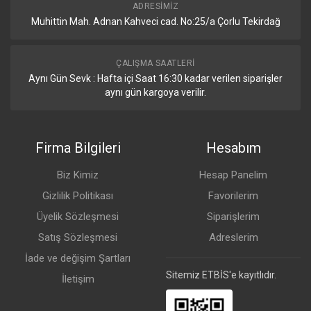
ADRESIMIZ
Muhittin Mah. Adnan Kahveci cad. No:25/a Çorlu Tekirdağ
USB Güç Sıfırlama
Evet
USB Bağlantı Tipi
USB 3.0 tip A
ÇALIŞMA SAATLERI
Aynı Gün Sevk : Hafta içi Saat 16:30 kadar verilen siparişler
Max USB Akımı (A)
1
aynı gün kargoya verilir.
Enerji Özellikleri
Detaylar
Firma Bilgileri
Hesabım
DC Enerji Girişi
2 Adet (DC jak,
Biz Kimiz
Hesap Panelim
PoE-IN)
Gizlilik Politikası
Favorilerim
DC jack Giriş Voltajı
12-28 V
Üyelik Sözleşmesi
Siparişlerim
Satış Sözleşmesi
Adreslerim
En Yüksek Güç Tüketimi
38 W
İade ve değişim Şartları
Ek Bağlantılar Olmadan En Yüksek Güç
15 W
Sitemiz ETBİS'e kayıtlıdır.
İletişim
Tüketimi
Soğutma Türü
Pasif Soğutma