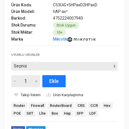
Ürün Kodu:
C53UiG+5HPaxD2HPaxD
Ürün Modeli:
hAP ax³
Barkod:
4752224007940
Stok Durumu:
Stok Uygun
Stok Miktar:
10+
Marka
Mikrotik
UYUMLU ÜRÜNLER
Ekle
Takip listem
Ürün Karşılaştırma
Router
Firewall
RouterBoard
CRS
CCR
Hex
POE
SXT
Lİte
Box
Hap
SFP
LDF