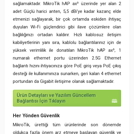
sağlamaktadır. MikroTik hAP ax³ üzerinde yer alan 2
adet Güçlü harici anten, 5,5 dBi'ye kadar kazanç elde
etmenizi sağlayarak, bir çok ortamda eskiden ihtiyaç
duyulan Wi-Fi güçlendirici gibi ilave çözümlere olan
bağlılığınızı ortadan kaldırır. Hızlı kablosuz iletişim
kabiliyetlerinin yanı sıra, kablolu bağlantılarınız için de
yüksek verimlilik ile donatılan MikroTik hAP ax³, 1
numaralı ethernet portu üzerinden 2.5G Ethernet
bağlantı hızını ihtiyacınıza göre PoE giriş veya PoE çıkış
desteği ile kullanımınıza sunarken, geri kalan 4 ethernet
portundan da Gigabit iletişime olanak sağlamaktadır.
Ürün Detayları ve Yazılım Güncellem
Bağlantısı İçin Tıklayın
Her Yönden Güvenlik
MikroTik, ürettiği tüm ürünlerinde son dönemde
oldukça fazla önem arz etmeye başlayan güvenlik ve