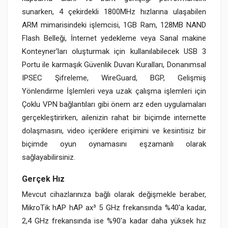
sunarken, 4 çekirdekli 1800MHz hızlarına ulaşabilen
ARM mimarisindeki işlemcisi, 1GB Ram, 128MB NAND
Flash Belleği, İnternet yedekleme veya Sanal makine
Konteyner’ları oluşturmak için kullanılabilecek USB 3
Portu ile karmaşık Güvenlik Duvarı Kuralları, Donanımsal
IPSEC Şifreleme, WireGuard, BGP, Gelişmiş
Yönlendirme İşlemleri veya uzak çalışma işlemleri için
Çoklu VPN bağlantıları gibi önem arz eden uygulamaları
gerçekleştirirken, ailenizin rahat bir biçimde internette
dolaşmasını, video içeriklere erişimini ve kesintisiz bir
biçimde oyun oynamasını eşzamanlı olarak
sağlayabilirsiniz.
Gerçek Hız
Mevcut cihazlarınıza bağlı olarak değişmekle beraber,
MikroTik hAP hAP ax³ 5 GHz frekansında %40'a kadar,
2,4 GHz frekansında ise %90'a kadar daha yüksek hız