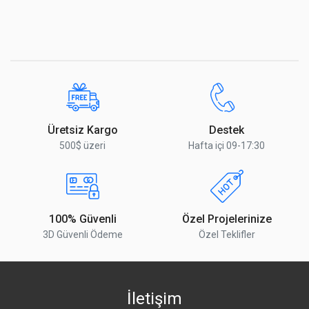
2.4 GHz standardı
802.11b/g/n/ax
2.4 GHz Anten kazancı
4.3 dBi
2.4 GHzÇip Modeli
IPQ-5010
Yorumu Gönder
2.4 GHz Jenerasyonu
Wi-Fi 6
WiFi Hızı
AX600
Üretsiz Kargo
Destek
500$ üzeri
Hafta içi 09-17:30
Ethernet
Detaylar
100% Güvenli
Özel Projelerinize
3D Güvenli Ödeme
Özel Teklifler
10/100/1000 Ethernet portu
4 Adet
Güç
İletişim