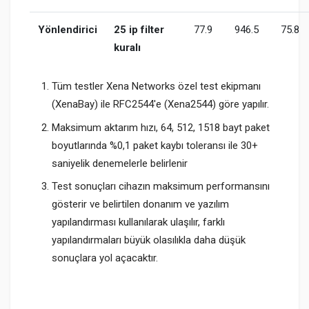
Yönlendirici
25 ip filter
77.9
946.5
75.8
kuralı
Tüm testler Xena Networks özel test ekipmanı
(XenaBay) ile RFC2544'e (Xena2544) göre yapılır.
Maksimum aktarım hızı, 64, 512, 1518 bayt paket
boyutlarında %0,1 paket kaybı toleransı ile 30+
saniyelik denemelerle belirlenir
Test sonuçları cihazın maksimum performansını
gösterir ve belirtilen donanım ve yazılım
yapılandırması kullanılarak ulaşılır, farklı
yapılandırmaları büyük olasılıkla daha düşük
sonuçlara yol açacaktır.