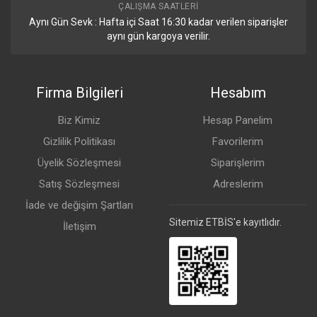
ÇALIŞMA SAATLERI
Aynı Gün Sevk : Hafta içi Saat 16:30 kadar verilen siparişler
Detaylar
aynı gün kargoya verilir.
Mod butonu
Var
Firma Bilgileri
Hesabım
Kablosuz Özellikleri
Biz Kimiz
Hesap Panelim
Gizlilik Politikası
Favorilerim
2.4 GHz
İletim (dBm)
Alış Hassasiyeti
Üyelik Sözleşmesi
Siparişlerim
1MBit/s
22
-100
Satış Sözleşmesi
Adreslerim
11MBit/s
22
-100
İade ve değişim Şartları
Sitemiz ETBİS'e kayıtlıdır.
İletişim
6MBit/s
22
-95
54MBit/s
18
-77
MCS0
22
-95