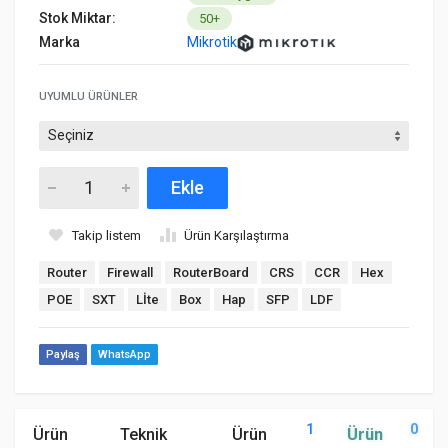
Stok Miktar:
50+
Marka
Mikrotik
UYUMLU ÜRÜNLER
Ekle
Takip listem
Ürün Karşılaştırma
Router
Firewall
RouterBoard
CRS
CCR
Hex
POE
SXT
Lİte
Box
Hap
SFP
LDF
Paylaş
WhatsApp
1
0
Ürün
Teknik
Ürün
Ürün