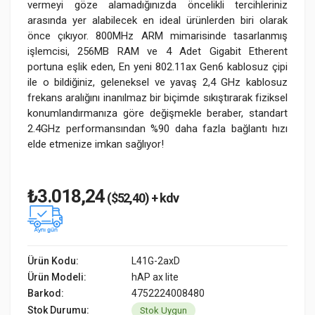
vermeyi göze alamadığınızda öncelikli tercihleriniz
arasında yer alabilecek en ideal ürünlerden biri olarak
önce çıkıyor. 800MHz ARM mimarisinde tasarlanmış
işlemcisi, 256MB RAM ve 4 Adet Gigabit Etherent
portuna eşlik eden, En yeni 802.11ax Gen6 kablosuz çipi
ile o bildiğiniz, geleneksel ve yavaş 2,4 GHz kablosuz
frekans aralığını inanılmaz bir biçimde sıkıştırarak fiziksel
konumlandırmanıza göre değişmekle beraber, standart
2.4GHz performansından %90 daha fazla bağlantı hızı
elde etmenize imkan sağlıyor!
₺3.018,24
($52,40) + kdv
Ürün Kodu:
L41G-2axD
Ürün Modeli:
hAP ax lite
Barkod:
4752224008480
Stok Durumu:
Stok Uygun