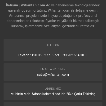
Details
İletişim | Wifianten.com
Ağ ve haberleşme teknolojilerindeki
güvenilir çözüm ortağınız Wifianten.com ile iletişime geçin.
DC Giriş Sayısı
1 Adet
Amacımız; projelerinizde ihtiyaç duyduğunuz profesyonel
donanımları en rekabetçi fiyatlar ve yüksek hizmet kalitesiyle
En YÜksek Güç Tüketimi
8W
sunarak, işletmenize özel altyapı çözümleri üretmektir.
Soğutma Türü
Pasif Soğutma
TELEFON
Sertifikalar
Telefon : +90.850 277 59 59 , +90.282 654 30 30
Detaylar
EMAIL ADRESIMIZ
Sertifikalar
satis@wifianten.com
CE, FCC, IC, EAC, ROHS
IP
20
ADRESIMIZ
Muhittin Mah. Adnan Kahveci cad. No:25/a Çorlu Tekirdağ
Diğer