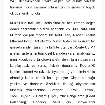
WiFi deneyiminden uzakt, alışkın olduğunuz yüksek
hızlarda mobil çalışma ortamınızın oluşmasına büyük
ölçüde yardımcı olur.
MikroTik'in hAP lite serisicihazları her zaman değer
odaklı alternatifler olarakTasarlanır. 256 MB RAM, 800
MHz'de çalışan modern bir ARM CPU, 4 adet Gigabit
Ethernet Portu, 4.3 dBi 2x2 Mimo Anten ve eksiksiz bir
görsel yeniden tasarımla birlikte Standart RouterOS V7
işletim sisteminin tüm özelliklerinden yararlanabildiğiniz
ürün, küçük ve orta ölçekli işletmelerin tüm ihtiyaçlarını
karşılayacak benzersiz teknik donanımı, RouterOS
işletim sistemi ve rakipsiz fiyatı ile ağ yönetiminizi hiç
olmadığı kadar esnek hale getiriyor. Cihaz sunduğu
yazılım ve donanım özellikleri ile ağ altyapılarının
Dinamik yönlendirme, Hotspot, PPPoE, Firewall,
5651LOG,MPLS, Gelişmiş QoS, Yük Dengeleme (Load
Balancing), Bonding, VPN gibi ihtiyaçlarını