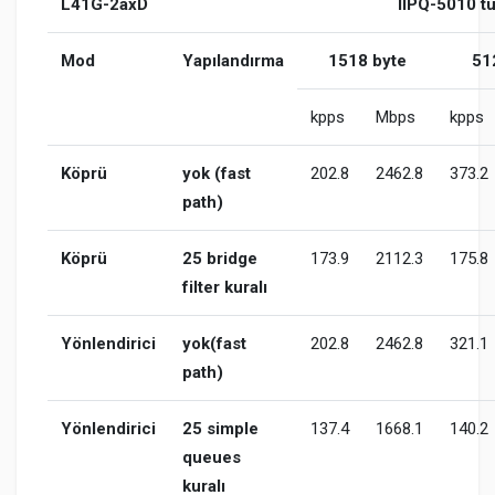
L41G-2axD
IIPQ-5010 tü
Mod
Yapılandırma
1518 byte
51
kpps
Mbps
kpps
Köprü
yok (fast
202.8
2462.8
373.2
path)
Köprü
25 bridge
173.9
2112.3
175.8
filter kuralı
Yönlendirici
yok(fast
202.8
2462.8
321.1
path)
Yönlendirici
25 simple
137.4
1668.1
140.2
queues
kuralı