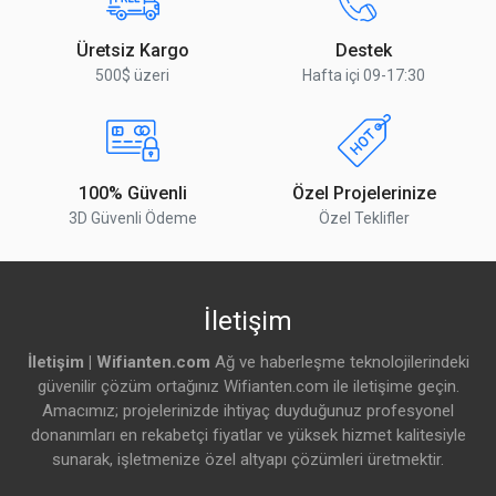
Soğutma Türü
4 adet fan
Üretsiz Kargo
Destek
500$ üzeri
Hafta içi 09-17:30
Ethernet
Detaylar
10/100/1000 Ethernet portu
13 Adet
100% Güvenli
Özel Projelerinize
3D Güvenli Ödeme
Özel Teklifler
Fiber
Detaylar
İletişim
SFP+ portu
4 Adet
İletişim | Wifianten.com
Ağ ve haberleşme teknolojilerindeki
güvenilir çözüm ortağınız Wifianten.com ile iletişime geçin.
Çevresel
Amacımız; projelerinizde ihtiyaç duyduğunuz profesyonel
donanımları en rekabetçi fiyatlar ve yüksek hizmet kalitesiyle
Detaylar
sunarak, işletmenize özel altyapı çözümleri üretmektir.
Seri Konsol Portu
RJ45