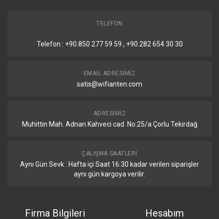
M.2 slot
1
TELEFON
Diğer
Telefon : +90.850 277 59 59 , +90.282 654 30 30
Detaylar
EMAIL ADRESIMIZ
satis@wifianten.com
CPU sıcaklık monitörü
Var
PCB sıcaklık monitörü
Var
ADRESIMIZ
Muhittin Mah. Adnan Kahveci cad. No:25/a Çorlu Tekirdağ
Mod butonu
Var
Sertifikalar
ÇALIŞMA SAATLERI
Aynı Gün Sevk : Hafta içi Saat 16:30 kadar verilen siparişler
aynı gün kargoya verilir.
Detaylar
Sertifikasyon
CE, EAC, ROHS
Firma Bilgileri
Hesabım