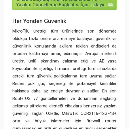
Yazılım Güncelleme Bağlantısı İçin Tıklayın
Her Yönden Güvenlik
MikroTik, ürettiği tüm ürünlerinde son dönemde
oldukça fazla önem arz etmeye başlayan güvenlik ve
güvenilirlik konularında akıllara takılan endişeleri de
ortadan kaldırmayı amaç edinmiştir. Avrupa merkezli
üretim, ünlü İskandinav çalışma etiği ve AB yasa
koyucuları ile işbirliği, firmanın ürettiği tüm cihazlarda
gerekli tüm güvenlik politikalarına tam uyumu sağlar.
Birden çok güç seçeneği ile potansiyel kesintiler
hakkında daha az endişe duymanızı sağlar. En son
RouterOS v7 güncellemeleri ve donanımın sağladığı
gelişmiş şifreleme desteği cihazlara benzersiz yazılım
güvenliği sağlar. Özetle, MikroTik CCR2116-12G-4S+
orta ve büyük işletmeler için firewall router
dünyasındaki en hızlı, en güvenli ve en güçlü seçenekler