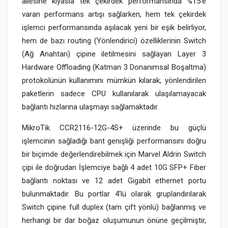
ailesine kıyasla tek çekirdek performansında %15'e
varan performans artışı sağlarken, hem tek çekirdek
işlemci performansında aşılacak yeni bir eşik belirliyor,
hem de bazı routing (Yönlendirici) özelliklerinin Switch
(Ağ Anahtarı) çipine iletilmesini sağlayan Layer 3
Hardware Offloading (Katman 3 Donanımsal Boşaltma)
protokolünün kullanımını mümkün kılarak, yönlendirilen
paketlerin sadece CPU kullanılarak ulaşılamayacak
bağlantı hızlarına ulaşmayı sağlamaktadır.
MikroTik CCR2116-12G-4S+ üzerinde bu güçlü
işlemcinin sağladığı bant genişliği performansını doğru
bir biçimde değerlendirebilmek için Marvel Aldrin Switch
çipi ile doğrudan İşlemciye bağlı 4 adet 10G SFP+ Fiber
bağlantı noktası ve 12 adet Gigabit ethernet portu
bulunmaktadır. Bu portlar 4'lü olarak gruplandırılarak
Switch çipine full duplex (tam çift yönlü) bağlanmış ve
herhangi bir dar boğaz oluşumunun önüne geçilmiştir,