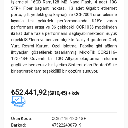
İşlemcisi, 16GB Ram,128 MB Nand Flash, 4 adet 10G
SFP+ Fiber bağlantı noktası, 13 adet Gigabit ethernet
portu, çift yedekli güç kaynağı ile CCR2004 ürün ailesine
kıyasla tek çekirdek performansında %15'e varan
performans artışı ve 36 çekirdekli CCR1036 modelinden
iki kat daha fazla performans sağlayabilmektedir. Büyük
ölçekli ISP'lerin ve benzeri ölçekte faaliyet gösteren Otel,
Yurt, Resmi Kurum, Özel İşletme, Fabrika gibi ağların
ihtiyaçları gözetilerek tasarlanmış MikroTik CCR2116-
12G-4S+ Güvenilir bir 10G Altyapı oluşturma imkanını
güçlü ve benzersiz bir İşletim Sistemi olan RouterOS ile
birleştirerek tam teşekküllü bir çözüm sunuyor.
₺52.441,92
($910,45) + kdv
Ürün Kodu:
CCR2116-12G-4S+
Barkod:
4752224007919