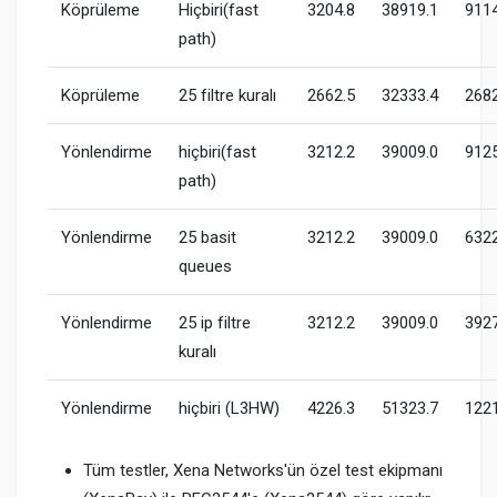
Köprüleme
Hiçbiri(fast
3204.8
38919.1
9114
path)
Köprüleme
25 filtre kuralı
2662.5
32333.4
2682
Yönlendirme
hiçbiri(fast
3212.2
39009.0
9125
path)
Yönlendirme
25 basit
3212.2
39009.0
6322
queues
Yönlendirme
25 ip filtre
3212.2
39009.0
3927
kuralı
Yönlendirme
hiçbiri (L3HW)
4226.3
51323.7
122
Tüm testler, Xena Networks'ün özel test ekipmanı