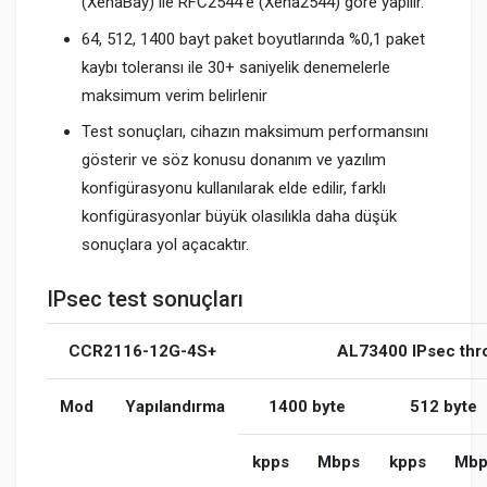
(XenaBay) ile RFC2544'e (Xena2544) göre yapılır.
64, 512, 1400 bayt paket boyutlarında %0,1 paket
kaybı toleransı ile 30+ saniyelik denemelerle
maksimum verim belirlenir
Test sonuçları, cihazın maksimum performansını
gösterir ve söz konusu donanım ve yazılım
konfigürasyonu kullanılarak elde edilir, farklı
konfigürasyonlar büyük olasılıkla daha düşük
sonuçlara yol açacaktır.
IPsec test sonuçları
CCR2116-12G-4S+
AL73400 IPsec thr
Mod
Yapılandırma
1400 byte
512 byte
kpps
Mbps
kpps
Mbp