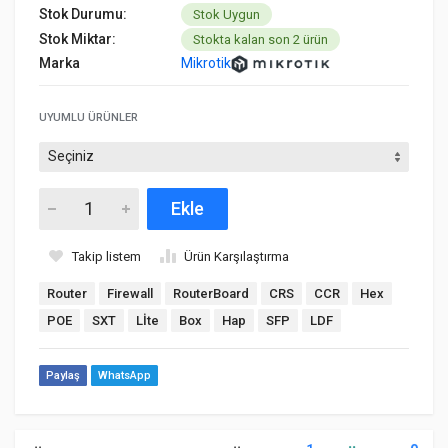
Stok Durumu:
Stok Uygun
Stok Miktar:
Stokta kalan son 2 ürün
Marka
Mikrotik
UYUMLU ÜRÜNLER
Ekle
Takip listem
Ürün Karşılaştırma
Router
Firewall
RouterBoard
CRS
CCR
Hex
POE
SXT
Lİte
Box
Hap
SFP
LDF
Paylaş
WhatsApp