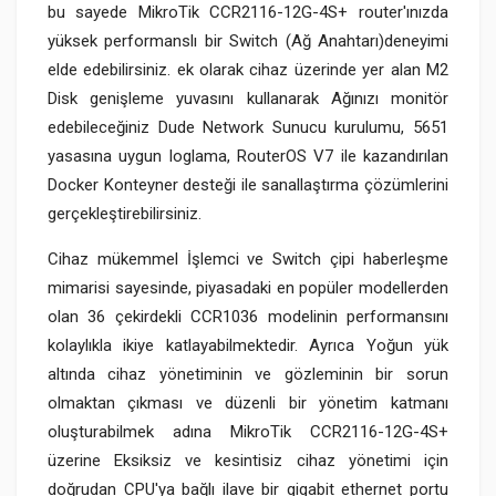
bu sayede MikroTik CCR2116-12G-4S+ router'ınızda
yüksek performanslı bir Switch (Ağ Anahtarı)deneyimi
elde edebilirsiniz. ek olarak cihaz üzerinde yer alan M2
Disk genişleme yuvasını kullanarak Ağınızı monitör
edebileceğiniz Dude Network Sunucu kurulumu, 5651
yasasına uygun loglama, RouterOS V7 ile kazandırılan
Docker Konteyner desteği ile sanallaştırma çözümlerini
gerçekleştirebilirsiniz.
Cihaz mükemmel İşlemci ve Switch çipi haberleşme
mimarisi sayesinde, piyasadaki en popüler modellerden
olan 36 çekirdekli CCR1036 modelinin performansını
kolaylıkla ikiye katlayabilmektedir. Ayrıca Yoğun yük
altında cihaz yönetiminin ve gözleminin bir sorun
olmaktan çıkması ve düzenli bir yönetim katmanı
oluşturabilmek adına MikroTik CCR2116-12G-4S+
üzerine Eksiksiz ve kesintisiz cihaz yönetimi için
doğrudan CPU'ya bağlı ilave bir gigabit ethernet portu