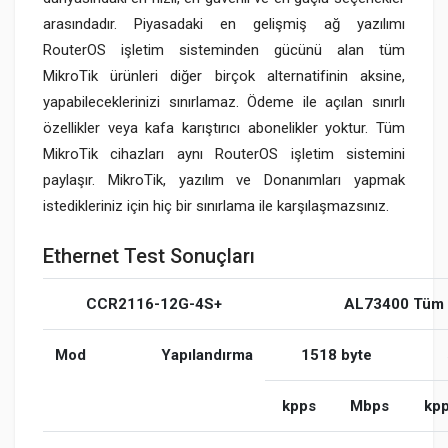
arasındadır. Piyasadaki en gelişmiş ağ yazılımı
RouterOS işletim sisteminden gücünü alan tüm
MikroTik ürünleri diğer birçok alternatifinin aksine,
yapabileceklerinizi sınırlamaz. Ödeme ile açılan sınırlı
özellikler veya kafa karıştırıcı abonelikler yoktur. Tüm
MikroTik cihazları aynı RouterOS işletim sistemini
paylaşır. MikroTik, yazılım ve Donanımları yapmak
istedikleriniz için hiç bir sınırlama ile karşılaşmazsınız.
Ethernet Test Sonuçları
CCR2116-12G-4S+
AL73400 Tüm P
Mod
Yapılandırma
1518 byte
kpps
Mbps
kp