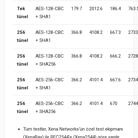
Tek
AES-128-CBC
179.7
2012.6
186.4
763.
tünel
+ SHA1
256
AES-128-CBC
366.8
4108.2
667.3
2733
tünel
+ SHA1
256
AES-128-CBC
366.8
4108.2
666.2
2728
tünel
+ SHA256
256
AES-256-CBC
366.2
4101.4
667.6
2734
tünel
+ SHA1
256
AES-256-CBC
366.2
4101.4
670
2744
tünel
+ SHA256
Tüm testler, Xena Networks'ün özel test ekipmanı
(XenaBay) ile RFC2544'e (Xena2544) göre yapılır.