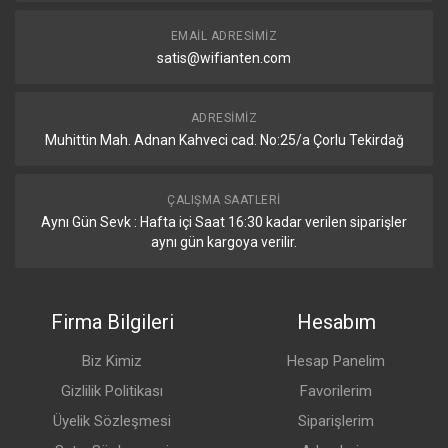
Diğer Özellikler
EMAIL ADRESIMIZ
satis@wifianten.com
CPU Sıcaklık Sensörü
Var
ADRESIMIZ
PCB Sıcaklık Sensörü
Var
Muhittin Mah. Adnan Kahveci cad. No:25/a Çorlu Tekirdağ
Gerilim İzleme
Var
ÇALIŞMA SAATLERI
Sertifikalar ve Onaylar
Aynı Gün Sevk : Hafta içi Saat 16:30 kadar verilen siparişler
aynı gün kargoya verilir.
Sertifikalar
CE, EAC, RoHS
IP Koruma Sınıfı
IP20
Firma Bilgileri
Hesabım
Kutu İçeriği
Biz Kimiz
Hesap Panelim
K-83 Montaj Kiti
Gizlilik Politikası
Favorilerim
48 V 0.95 A Güç Adaptörü
Rackmount Kulak (“Ears”)
Üyelik Sözleşmesi
Siparişlerim