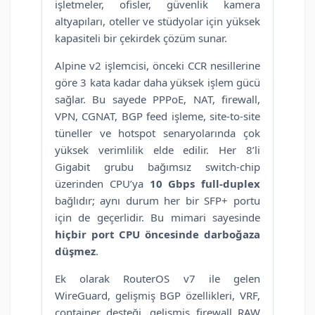
işletmeler, ofisler, güvenlik kamera
altyapıları, oteller ve stüdyolar için yüksek
kapasiteli bir çekirdek çözüm sunar.
Alpine v2 işlemcisi, önceki CCR nesillerine
göre 3 kata kadar daha yüksek işlem gücü
sağlar. Bu sayede PPPoE, NAT, firewall,
VPN, CGNAT, BGP feed işleme, site-to-site
tüneller ve hotspot senaryolarında çok
yüksek verimlilik elde edilir. Her 8’li
Gigabit grubu bağımsız switch-chip
üzerinden CPU’ya
10 Gbps full-duplex
bağlıdır; aynı durum her bir SFP+ portu
için de geçerlidir. Bu mimari sayesinde
hiçbir port CPU öncesinde darboğaza
düşmez
.
Ek olarak RouterOS v7 ile gelen
WireGuard, gelişmiş BGP özellikleri, VRF,
container desteği, gelişmiş firewall RAW