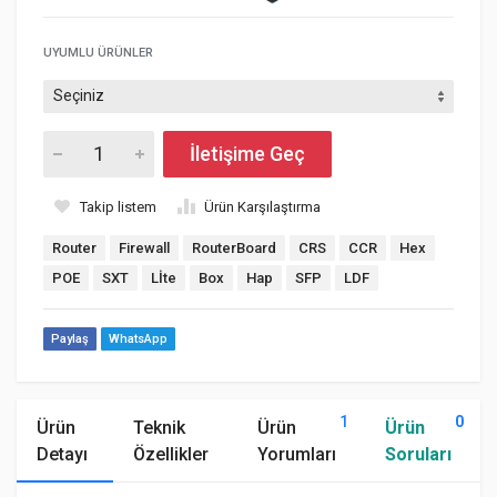
UYUMLU ÜRÜNLER
İletişime Geç
Takip listem
Ürün Karşılaştırma
Router
Firewall
RouterBoard
CRS
CCR
Hex
POE
SXT
Lİte
Box
Hap
SFP
LDF
Paylaş
WhatsApp
1
0
Ürün
Teknik
Ürün
Ürün
Detayı
Özellikler
Yorumları
Soruları