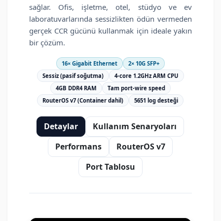
sağlar. Ofis, işletme, otel, stüdyo ve ev
laboratuvarlarında sessizlikten ödün vermeden
gerçek CCR gücünü kullanmak için ideale yakın
bir çözüm.
16× Gigabit Ethernet
2× 10G SFP+
Sessiz (pasif soğutma)
4-core 1.2GHz ARM CPU
4GB DDR4 RAM
Tam port-wire speed
RouterOS v7 (Container dahil)
5651 log desteği
Detaylar
Kullanım Senaryoları
Performans
RouterOS v7
Port Tablosu