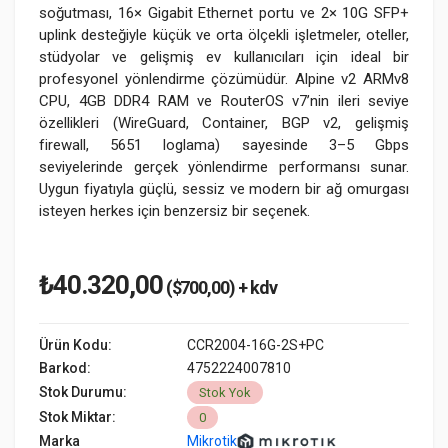
soğutması, 16× Gigabit Ethernet portu ve 2× 10G SFP+
uplink desteğiyle küçük ve orta ölçekli işletmeler, oteller,
stüdyolar ve gelişmiş ev kullanıcıları için ideal bir
profesyonel yönlendirme çözümüdür. Alpine v2 ARMv8
CPU, 4GB DDR4 RAM ve RouterOS v7’nin ileri seviye
özellikleri (WireGuard, Container, BGP v2, gelişmiş
firewall, 5651 loglama) sayesinde 3–5 Gbps
seviyelerinde gerçek yönlendirme performansı sunar.
Uygun fiyatıyla güçlü, sessiz ve modern bir ağ omurgası
isteyen herkes için benzersiz bir seçenek.
₺40.320,00
($700,00) + kdv
Ürün Kodu:
CCR2004-16G-2S+PC
Barkod:
4752224007810
Stok Durumu:
Stok Yok
Stok Miktar:
0
Marka
Mikrotik