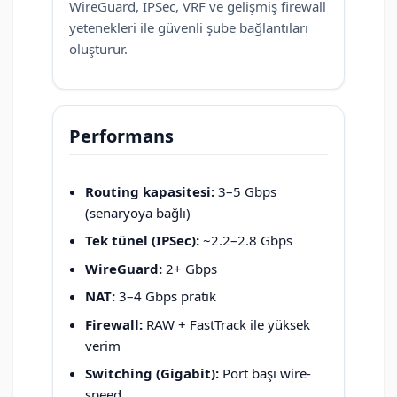
WireGuard, IPSec, VRF ve gelişmiş firewall
yetenekleri ile güvenli şube bağlantıları
oluşturur.
Performans
Routing kapasitesi:
3–5 Gbps
(senaryoya bağlı)
Tek tünel (IPSec):
~2.2–2.8 Gbps
WireGuard:
2+ Gbps
NAT:
3–4 Gbps pratik
Firewall:
RAW + FastTrack ile yüksek
verim
Switching (Gigabit):
Port başı wire-
speed