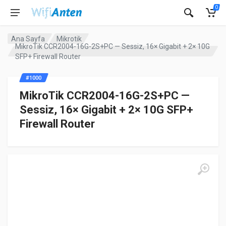
0
Ana Sayfa
Mikrotik
MikroTik CCR2004-16G-2S+PC — Sessiz, 16× Gigabit + 2× 10G
SFP+ Firewall Router
#1000
MikroTik CCR2004-16G-2S+PC —
Sessiz, 16× Gigabit + 2× 10G SFP+
Firewall Router