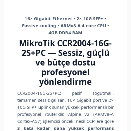
16× Gigabit Ethernet • 2× 10G SFP+ •
Passive cooling • ARMv8-A 4-core CPU •
4GB DDR4 RAM
MikroTik
CCR2004-16G-
2S+PC
— Sessiz, güçlü
ve bütçe dostu
profesyonel
yönlendirme
CCR2004-16G-2S+PC; pasif soğutmalı,
tamamen sessiz çalışan, 16× Gigabit port ve 2×
10G SFP+ uplink sunan yüksek performanslı bir
profesyonel router’dır. Alpine v2 (ARMv8-A
Cortex-A57) işlemcisi önceki nesil CCR’lere göre
3 kata kadar daha yüksek performans