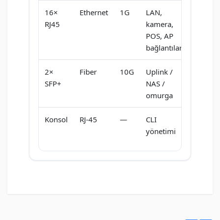
16×
Ethernet
1G
LAN,
RJ45
kamera,
POS, AP
bağlantıları
2×
Fiber
10G
Uplink /
SFP+
NAS /
omurga
Konsol
RJ-45
—
CLI
yönetimi
Henüz cevaplanmış soru bulunmuyor. İlk soruyu siz