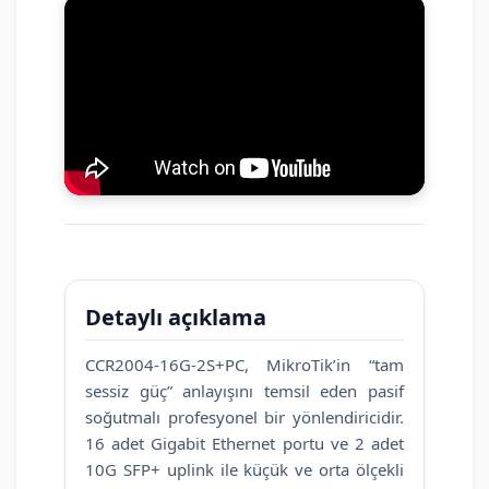
Detaylı açıklama
CCR2004-16G-2S+PC, MikroTik’in “tam
sessiz güç” anlayışını temsil eden pasif
soğutmalı profesyonel bir yönlendiricidir.
16 adet Gigabit Ethernet portu ve 2 adet
10G SFP+ uplink ile küçük ve orta ölçekli