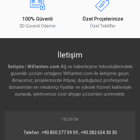
2-Pin Terminal Giriş Voltaji
36 – 57 V
100% Güvenli
Özel Projelerinize
Yorumu Gönder
Maksimum Güç Tüketimi
36 W
3D Güvenli Ödeme
Özel Teklifler
Bağlantısız Durumdaki Tüketim
30 W
Soğutma Türü
Pasif
İletişim
Ethernet
İletişim | Wifianten.com
Ağ ve haberleşme teknolojilerindeki
güvenilir çözüm ortağınız Wifianten.com ile iletişime geçin.
10/100/1000 Ethernet Portu
16
Amacımız; projelerinizde ihtiyaç duyduğunuz profesyonel
donanımları en rekabetçi fiyatlar ve yüksek hizmet kalitesiyle
Fiber
sunarak, işletmenize özel altyapı çözümleri üretmektir.
SFP+ Port Sayısı
2
TELEFON
Çevresel Bağlantılar
Telefon : +90.850 277 59 59 , +90.282 654 30 30
Seri Konsol Portu
RJ45