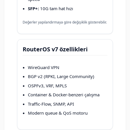
SFP+:
10G tam hat hızı
Değerler yapılandırmaya göre değişiklik gösterebilir.
RouterOS v7 özellikleri
WireGuard VPN
BGP v2 (RPKI, Large Community)
OSPFv3, VRF, MPLS
Container & Docker-benzeri çalışma
Traffic-Flow, SNMP, API
Modern queue & QoS motoru