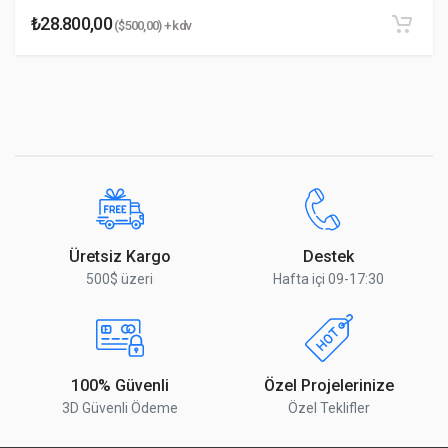
₺28.800,00
($500,00) + kdv
Switching
160 Gbps
Capacity
* Ad Soyad
Forwarding Rate
18 Mpps
Güç Yöntemi
(2) Hot-swappable AC/DC (Included) or
* Email Adresiniz
DC/DC (Not included) PSU, 100W
Desteklenen
AC/DC: 100–240V AC, 24V DC output
Voltaj Aralığı
DC/DC: 38–54V DC, 24V DC output
* Yorumunuz
Üretsiz Kargo
Destek
Maks. Güç
100W
500$ üzeri
Hafta içi 09-17:30
Tüketimi
ESD / EMP
Air/contact: ± 24kV
Koruması
100% Güvenli
Özel Projelerinize
LED’ler
System: status
Ethernet ports: link/activity
3D Güvenli Ödeme
Özel Teklifler
Yorumu Gönder
SFP+ ports: link/activity