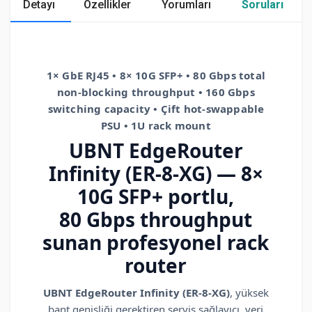
Detayı
Özellikler
Yorumları
Soruları
1× GbE RJ45 • 8× 10G SFP+ • 80 Gbps total
non-blocking throughput • 160 Gbps
switching capacity • Çift hot-swappable
PSU • 1U rack mount
UBNT EdgeRouter
Infinity (ER-8-XG) — 8×
10G SFP+ portlu,
80 Gbps throughput
sunan profesyonel rack
router
UBNT EdgeRouter Infinity (ER-8-XG)
, yüksek
bant genişliği gerektiren servis sağlayıcı, veri