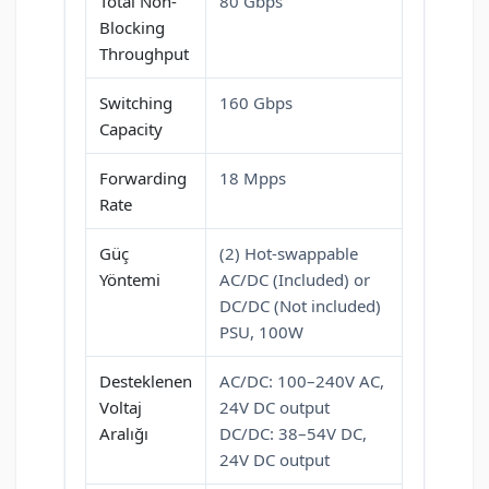
Total Non-
80 Gbps
Blocking
Throughput
Switching
160 Gbps
Capacity
Forwarding
18 Mpps
Rate
Güç
(2) Hot-swappable
Yöntemi
AC/DC (Included) or
DC/DC (Not included)
PSU, 100W
Desteklenen
AC/DC: 100–240V AC,
Voltaj
24V DC output
Aralığı
DC/DC: 38–54V DC,
24V DC output