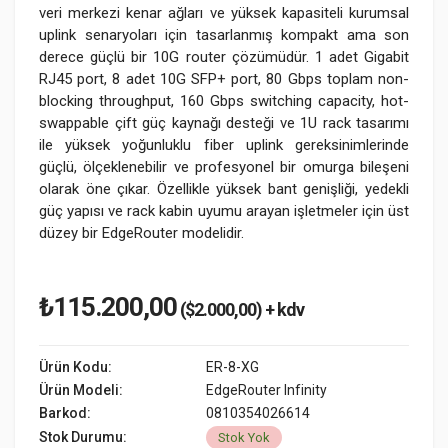
veri merkezi kenar ağları ve yüksek kapasiteli kurumsal
uplink senaryoları için tasarlanmış kompakt ama son
derece güçlü bir 10G router çözümüdür. 1 adet Gigabit
RJ45 port, 8 adet 10G SFP+ port, 80 Gbps toplam non-
blocking throughput, 160 Gbps switching capacity, hot-
swappable çift güç kaynağı desteği ve 1U rack tasarımı
ile yüksek yoğunluklu fiber uplink gereksinimlerinde
güçlü, ölçeklenebilir ve profesyonel bir omurga bileşeni
olarak öne çıkar. Özellikle yüksek bant genişliği, yedekli
güç yapısı ve rack kabin uyumu arayan işletmeler için üst
düzey bir EdgeRouter modelidir.
₺115.200,00
($2.000,00) + kdv
Ürün Kodu:
ER-8-XG
Ürün Modeli:
EdgeRouter Infinity
Barkod:
0810354026614
Stok Durumu:
Stok Yok