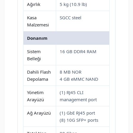
Ağırlık
5 kg (10.9 lb)
Kasa
SGCC steel
Malzemesi
Donanım
Sistem
16 GB DDR4 RAM
Belleği
Dahili Flash
8 MB NOR
Depolama
4 GB eMMC NAND
Yönetim
(1) RJ45 CLI
Arayüzü
management port
Ağ Arayüzü
(1) GbE RJ45 port
(8) 10G SFP+ ports