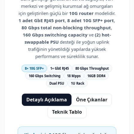
merkezi ve gelişmiş kurumsal ağ omurgaları
için geliştirilen güçlü bir
10G router
modelidir.
1 adet GbE RJ45 port
,
8 adet 10G SFP+ port
,
80 Gbps total non-blocking throughput
,
160 Gbps switching capacity
ve
(2) hot-
swappable PSU
desteği ile yoğun uplink
trafiğinin yönetildiği yapılarda yüksek
performans ve süreklilik sunar.
8× 10G SFP+
1× GbE RJ45
80 Gbps Throughput
160 Gbps Switching
18 Mpps
16GB DDR4
Dual PSU
1U Rack
Detaylı Açıklama
Öne Çıkanlar
Teknik Tablo