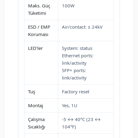
Maks. Güç
100W
Tüketimi
ESD / EMP
Air/contact: ± 24kV
Koruması
LED’ler
System: status
Ethernet ports:
link/activity
SFP+ ports:
link/activity
Tuş
Factory reset
Montaj
Yes, 1U
Çalışma
-5 ↔ 40°C (23 ↔
Sıcaklığı
104°F)