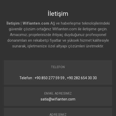
Tuş
Factory reset
İletişim
Montaj
Yes, 1U
İletişim | Wifianten.com
Ağ ve haberleşme teknolojilerindeki
Çalışma Sıcaklığı
-5 ↔ 40°C (23 ↔ 104°F)
güvenilir çözüm ortağınız Wifianten.com ile iletişime geçin.
Amacımız; projelerinizde ihtiyaç duyduğunuz profesyonel
Çalışma Nemi
%5 – %95 yoğuşmasız
donanımları en rekabetçi fiyatlar ve yüksek hizmet kalitesiyle
sunarak, işletmenize özel altyapı çözümleri üretmektir.
Sertifikalar
CE, FCC, IC
NDAA Compliant
Yes
TELEFON
Telefon : +90.850 277 59 59 , +90.282 654 30 30
EMAIL ADRESIMIZ
satis@wifianten.com
ADRESIMIZ