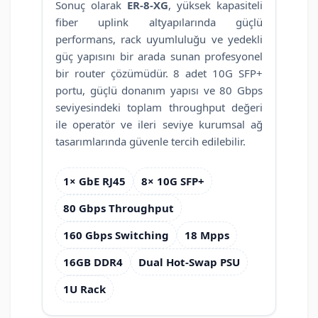
Sonuç olarak
ER-8-XG
, yüksek kapasiteli
fiber uplink altyapılarında güçlü
performans, rack uyumluluğu ve yedekli
güç yapısını bir arada sunan profesyonel
bir router çözümüdür. 8 adet 10G SFP+
portu, güçlü donanım yapısı ve 80 Gbps
seviyesindeki toplam throughput değeri
ile operatör ve ileri seviye kurumsal ağ
tasarımlarında güvenle tercih edilebilir.
1× GbE RJ45
8× 10G SFP+
80 Gbps Throughput
160 Gbps Switching
18 Mpps
16GB DDR4
Dual Hot-Swap PSU
1U Rack