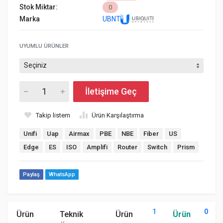
Stok Miktar:
0
Marka
UBNT
UYUMLU ÜRÜNLER
İletişime Geç
Takip listem
Ürün Karşılaştırma
Unifi
Uap
Airmax
PBE
NBE
Fiber
US
Edge
ES
ISO
Amplifi
Router
Switch
Prism
Paylaş
WhatsApp
1
0
Ürün
Teknik
Ürün
Ürün