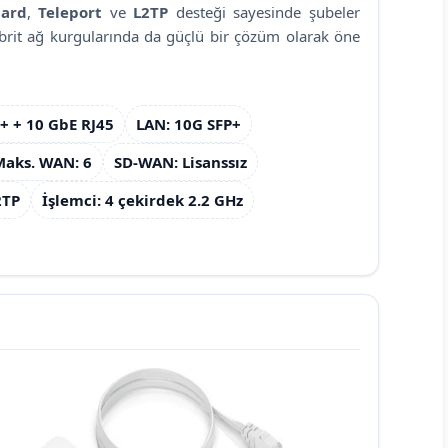
ard
,
Teleport
ve
L2TP
desteği sayesinde şubeler
ibrit ağ kurgularında da güçlü bir çözüm olarak öne
+ + 10 GbE RJ45
LAN: 10G SFP+
Maks. WAN: 6
SD-WAN: Lisanssız
2TP
İşlemci: 4 çekirdek 2.2 GHz