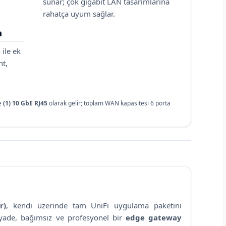
sunar; çok gigabit LAN tasarımlarına
rahatça uyum sağlar.
h
 ile ek
nt,
e
(1) 10 GbE RJ45
olarak gelir; toplam WAN kapasitesi 6 porta
r)
, kendi üzerinde tam UniFi uygulama paketini
ziyade, bağımsız ve profesyonel bir
edge gateway