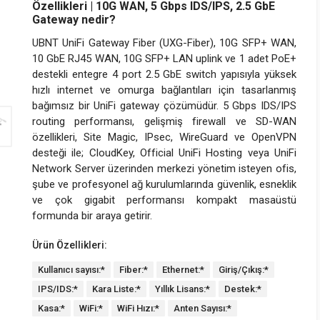
Özellikleri | 10G WAN, 5 Gbps IDS/IPS, 2.5 GbE
Gateway nedir?
UBNT UniFi Gateway Fiber (UXG-Fiber), 10G SFP+ WAN,
10 GbE RJ45 WAN, 10G SFP+ LAN uplink ve 1 adet PoE+
destekli entegre 4 port 2.5 GbE switch yapısıyla yüksek
hızlı internet ve omurga bağlantıları için tasarlanmış
bağımsız bir UniFi gateway çözümüdür. 5 Gbps IDS/IPS
routing performansı, gelişmiş firewall ve SD-WAN
özellikleri, Site Magic, IPsec, WireGuard ve OpenVPN
desteği ile; CloudKey, Official UniFi Hosting veya UniFi
Network Server üzerinden merkezi yönetim isteyen ofis,
şube ve profesyonel ağ kurulumlarında güvenlik, esneklik
ve çok gigabit performansı kompakt masaüstü
formunda bir araya getirir.
Ürün Özellikleri:
Kullanıcı sayısı:*
Fiber:*
Ethernet:*
Giriş/Çıkış:*
IPS/IDS:*
Kara Liste:*
Yıllık Lisans:*
Destek:*
Kasa:*
WiFi:*
WiFi Hızı:*
Anten Sayısı:*