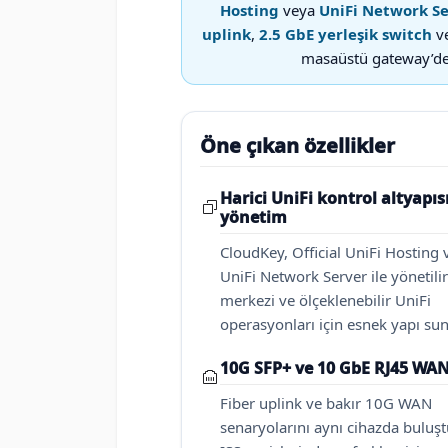
Hosting
veya
UniFi Network S
uplink
,
2.5 GbE yerleşik switch
v
masaüstü gateway’de a
Öne çıkan özellikler
Harici UniFi kontrol altyapıs
yönetim
CloudKey, Official UniFi Hosting 
UniFi Network Server ile yönetilir
merkezi ve ölçeklenebilir UniFi
operasyonları için esnek yapı sun
10G SFP+ ve 10 GbE RJ45 WA
Fiber uplink ve bakır 10G WAN
senaryolarını aynı cihazda buluşt