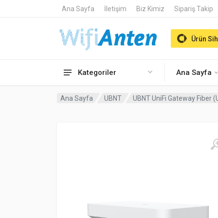
Ana Sayfa
İletişim
Biz Kimiz
Sipariş Takip
Ürün Sih
Kategoriler
Ana Sayfa
Ana Sayfa
UBNT
UBNT UniFi Gateway Fiber (U