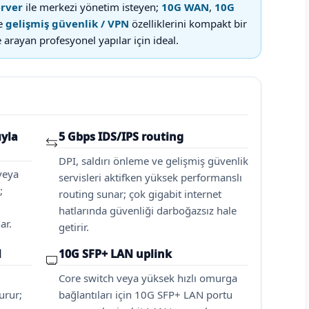
erver
ile merkezi yönetim isteyen;
10G WAN
,
10G
e
gelişmiş güvenlik / VPN
özelliklerini kompakt bir
rayan profesyonel yapılar için ideal.
ıyla
5 Gbps IDS/IPS routing
DPI, saldırı önleme ve gelişmiş güvenlik
veya
servisleri aktifken yüksek performanslı
;
routing sunar; çok gigabit internet
hatlarında güvenliği darboğazsız hale
ar.
getirir.
N
10G SFP+ LAN uplink
Core switch veya yüksek hızlı omurga
urur;
bağlantıları için 10G SFP+ LAN portu