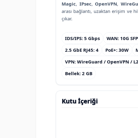
Magic
,
IPsec
,
OpenVPN
,
WireGu
arası bağlantı, uzaktan erişim ve h
çıkar.
IDS/IPS: 5 Gbps
WAN: 10G SFP
2.5 GbE RJ45: 4
PoE+: 30W
VPN: WireGuard / OpenVPN / L
Bellek: 2 GB
Kutu İçeriği