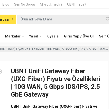
Blog
Seri No Sorgu
Mikrotik nedir?
UBNT nedir?
irbazı
Markalar
Yasal
Kıyasla
Giriş Yap / Üye Ol
Self
XG-Fiber) Fiyatı ve Özellikleri | 10G WAN, 5 Gbps IDS/IPS, 2.5 GbE Gate
UBNT UniFi Gateway Fiber
(UXG-Fiber) Fiyatı ve Özellikleri
| 10G WAN, 5 Gbps IDS/IPS, 2.5
GbE Gateway
UBNT UniFi Gateway Fiber (UXG-Fiber) Fiyatı ve