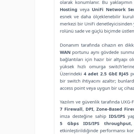
olarak konumlanır. Bu yaklaşımın
Hosting
veya
UniFi Network Se
esnek ve daha ölçeklenebilir kurulu
merkezi bir UniFi denetleyicisinden 
rolünü sade ve güçlü biçimde üstleni
Donanım tarafında cihazın en dikk
WAN
portunu aynı gövdede sunması
bağlantıları için hazır bir altyapı 
yüksek hızlı omurga switch’lerin
Üzerindeki
4 adet 2.5 GbE RJ45
po
bir switch ihtiyacını azaltır; bunla
access point veya uygun bir uç cih
Yazılım ve güvenlik tarafında UXG-
7 Firewall
,
DPI
,
Zone-Based Fire
imza desteğine sahip
IDS/IPS
yapı
5 Gbps IDS/IPS throughput
,
etkinleştirildiğinde performansı ko