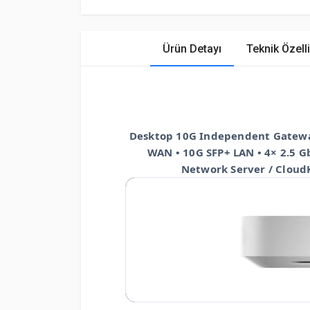
Ürün Detayı
Teknik Özelli
Desktop 10G Independent Gateway
WAN • 10G SFP+ LAN • 4× 2.5 G
Network Server / CloudK