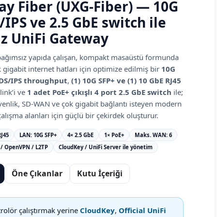
y Fiber (UXG-Fiber) — 10G
IPS ve 2.5 GbE switch ile
z UniFi Gateway
 bağımsız yapıda çalışan, kompakt masaüstü formunda
 gigabit internet hatları için optimize edilmiş bir
10G
IDS/IPS throughput
,
(1) 10G SFP+ ve (1) 10 GbE RJ45
ink’i ve
1 adet PoE+ çıkışlı 4 port 2.5 GbE switch
ile;
enlik, SD-WAN ve çok gigabit bağlantı isteyen modern
çalışma alanları için güçlü bir çekirdek oluşturur.
RJ45
LAN: 10G SFP+
4× 2.5 GbE
1× PoE+
Maks. WAN: 6
 / OpenVPN / L2TP
CloudKey / UniFi Server ile yönetim
Öne Çıkanlar
Kutu İçeriği
rolör çalıştırmak yerine
CloudKey
,
Official UniFi