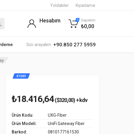
Yoldakiler
Kıyaslama
Hesabım
Sepetim
0
₺0,00
+90.850 277 5959
 Ödeme
Sizi arayalım:
way
#1049
₺18.416,64
($320,00) + kdv
Ürün Kodu:
UXG-Fiber
Ürün Modeli:
UniFi Gateway Fiber
Barkod:
0810177161530