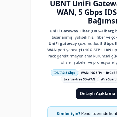
UBNT UniFi Gatewa
WAN, 5 Gbps IDS/
Bağımsı
UniFi Gateway Fiber (UXG-Fiber)
;
tasarlanmış, yüksek hızlı fiber ve çok
UniFi gateway
çözümüdür.
5 Gbps 
WAN
port yapısı,
(1) 10G SFP+ LAN
upl
rack gerektirmeyen ama kurumsal güv
ofisler, şubeler ve profesyonel 
IDS/IPS: 5 Gbps
WAN: 10G SFP+ + 10 GbE 
License-Free SD-WAN
WireGuard
Detaylı Açıklama
Kimler için?
Kendi üzerinde kont