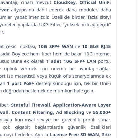
 avantajı; cihazı mevcut
CloudKey
,
Official UniFi
rver
altyapısına dahil ederek daha modüler, daha
mlar yapabilmenizdir. Özellikle birden fazla siteyi
yöneten yapılarda UXG-Fiber, “yüksek hızlı ağ geçidi”
r.
at çekici noktası,
10G SFP+ WAN
ile
10 GbE RJ45
dır. Böylece hem fiber hem de bakır 10G internet
oluşur. Buna ek olarak
1 adet 10G SFP+ LAN
portu,
e uplink vermek için önemli bir avantaj sağlar.
rt ise masaüstü veya küçük ofis senaryolarında ek
rdan
1 port PoE+
desteği sunduğu için, tek bir UniFi
azı doğrudan beslemek de mümkün hale gelir.
Fiber;
Stateful Firewall
,
Application-Aware Layer
wall
,
Content Filtering
,
Ad Blocking
ve
55,000+
sıyla kurumsal seviye bir güvenlik profili sunar.
 çok gigabit bağlantılarda güvenlik özellikleri
rumayı hedefler. Ayrıca
License-Free SD-WAN
,
Site