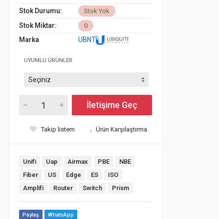
Stok Durumu:
Stok Yok
Stok Miktar:
0
Marka
UBNT
UYUMLU ÜRÜNLER
İletişime Geç
Takip listem
Ürün Karşılaştırma
Unifi
Uap
Airmax
PBE
NBE
Fiber
US
Edge
ES
ISO
Amplifi
Router
Switch
Prism
Paylaş
WhatsApp