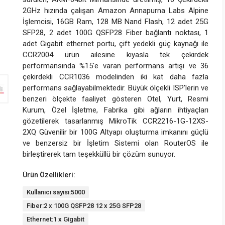
2GHz hızında çalışan Amazon Annapurna Labs Alpine
İşlemcisi, 16GB Ram, 128 MB Nand Flash, 12 adet 25G
SFP28, 2 adet 100G QSFP28 Fiber bağlantı noktası, 1
adet Gigabit ethernet portu, çift yedekli güç kaynağı ile
CCR2004 ürün ailesine kıyasla tek çekirdek
performansında %15'e varan performans artışı ve 36
çekirdekli CCR1036 modelinden iki kat daha fazla
performans sağlayabilmektedir. Büyük ölçekli ISP'lerin ve
benzeri ölçekte faaliyet gösteren Otel, Yurt, Resmi
Kurum, Özel İşletme, Fabrika gibi ağların ihtiyaçları
gözetilerek tasarlanmış MikroTik CCR2216-1G-12XS-
2XQ Güvenilir bir 100G Altyapı oluşturma imkanını güçlü
ve benzersiz bir İşletim Sistemi olan RouterOS ile
birleştirerek tam teşekküllü bir çözüm sunuyor.
Ürün Özellikleri:
Kullanıcı sayısı:5000
Fiber:2 x 100G QSFP28 12 x 25G SFP28
Ethernet:1 x Gigabit