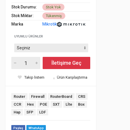
Stok Durumu:
Stok Yok
Stok Miktar:
Tükenmiş
Marka
Mikrotik
UYUMLU ÜRÜNLER
İletişime Geç
Takip listem
Ürün Karşılaştırma
Router
Firewall
RouterBoard
CRS
CCR
Hex
POE
SXT
Lİte
Box
Hap
SFP
LDF
Paylaş
WhatsApp