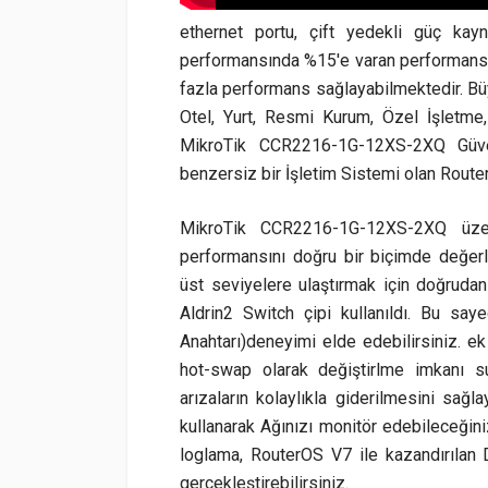
ethernet portu, çift yedekli güç kay
performansında %15'e varan performans 
fazla performans sağlayabilmektedir. Büy
Otel, Yurt, Resmi Kurum, Özel İşletme, 
MikroTik CCR2216-1G-12XS-2XQ Güven
benzersiz bir İşletim Sistemi olan Router
MikroTik CCR2216-1G-12XS-2XQ üzeri
performansını doğru bir biçimde değer
üst seviyelere ulaştırmak için doğruda
Aldrin2 Switch çipi kullanıldı. Bu sa
Anahtarı)deneyimi elde edebilirsiniz. ek
hot-swap olarak değiştirlme imkanı s
arızaların kolaylıkla giderilmesini sağ
kullanarak Ağınızı monitör edebileceğ
loglama, RouterOS V7 ile kazandırılan 
gerçekleştirebilirsiniz.