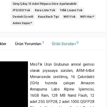
Giriş/Çıkış:15 Adet İhtiyaca Göre Ayarlanabilir
IPS/IDS:Yok
Kara Liste:Yok
Yıllık Lisans:Yok
Destek:Ücretli
Kasa:Rack Tipi
WiFi:Yok
WiFi Hızı:*
Anten Sayısı:*
1
0
kler
Ürün Yorumları
Ürün Soruları
MiroTik Ürün Grubunun amiral gemisi
olarak piyasaya sürülen, ARM-64bit
Mimarisinde üretilmiş, 16 Çekirdekli
2GHz hızında çalışan Amazon
Annapurna Labs Alpine İşlemcisi,
16GB Ram, 128 MB Nand Flash, 12
adet 25G SFP28, 2 adet 100G QSFP28