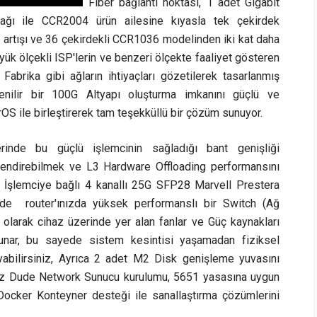
Fiber bağlantı noktası, 1 adet Gigabit
nağı ile CCR2004 ürün ailesine kıyasla tek çekirdek
artışı ve 36 çekirdekli CCR1036 modelinden iki kat daha
ük ölçekli ISP'lerin ve benzeri ölçekte faaliyet gösteren
Fabrika gibi ağların ihtiyaçları gözetilerek tasarlanmış
ilir bir 100G Altyapı oluşturma imkanını güçlü ve
OS ile birleştirerek tam teşekküllü bir çözüm sunuyor.
nde bu güçlü işlemcinin sağladığı bant genişliği
lendirebilmek ve L3 Hardware Offloading performansını
n İşlemciye bağlı 4 kanallı 25G SFP28 Marvell Prestera
yede router'ınızda yüksek performanslı bir Switch (Ağ
 olarak cihaz üzerinde yer alan fanlar ve Güç kaynakları
unar, bu sayede sistem kesintisi yaşamadan fiziksel
layabilirsiniz, Ayrıca 2 adet M2 Disk genişleme yuvasını
iniz Dude Network Sunucu kurulumu, 5651 yasasına uygun
Docker Konteyner desteği ile sanallaştırma çözümlerini