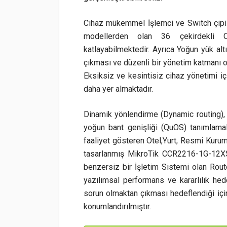
Cihaz mükemmel İşlemci ve Switch çipi
modellerden olan 36 çekirdekli C
katlayabilmektedir. Ayrıca Yoğun yük al
çıkması ve düzenli bir yönetim katmanı
Eksiksiz ve kesintisiz cihaz yönetimi iç
daha yer almaktadır.
Dinamik yönlendirme (Dynamic routing), b
yoğun bant genişliği (QuOS) tanımlamal
faaliyet gösteren Otel,Yurt, Resmi Kurum,
tasarlanmış MikroTik CCR2216-1G-12XS-
benzersiz bir İşletim Sistemi olan Rout
yazılımsal performans ve kararlılık hede
sorun olmaktan çıkması hedeflendiği için
konumlandırılmıştır.