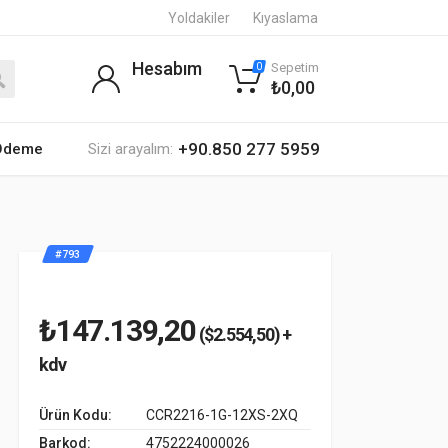
Yoldakiler
Kıyaslama
Hesabım
Sepetim
0
₺0,00
+90.850 277 5959
 Ödeme
Sizi arayalım:
#793
₺147.139,20
($2.554,50) +
kdv
Ürün Kodu:
CCR2216-1G-12XS-2XQ
Barkod:
4752224000026