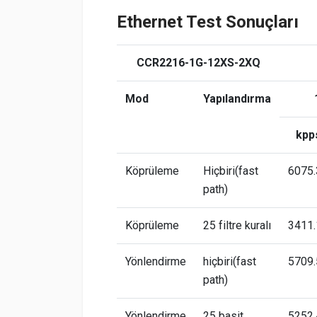
Ethernet Test Sonuçları
CCR2216-1G-12XS-2XQ
Mod
Yapılandırma
kpp
Köprüleme
Hiçbiri(fast
6075.
path)
Köprüleme
25 filtre kuralı
3411.
Yönlendirme
hiçbiri(fast
5709.
path)
Yönlendirme
25 basit
5252.