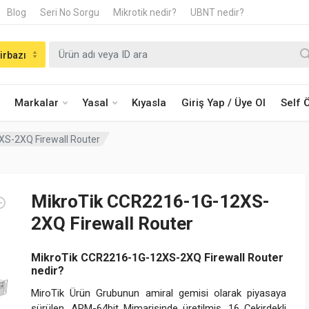
Blog
Seri No Sorgu
Mikrotik nedir?
UBNT nedir?
irbazı
Markalar
Yasal
Kıyasla
Giriş Yap / Üye Ol
Self
S-2XQ Firewall Router
MikroTik CCR2216-1G-12XS-
2XQ Firewall Router
MikroTik CCR2216-1G-12XS-2XQ Firewall Router
nedir?
MiroTik Ürün Grubunun amiral gemisi olarak piyasaya
sürülen, ARM-64bit Mimarisinde üretilmiş, 16 Çekirdekli