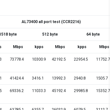
AL73400 all port test (CCR2216)
1518 byte
512 byte
64 byte
s
Mbps
kpps
Mbps
kpps
Mbps
3
73778.4
10300.9
42192.5
22954.5
11752.7
1
41424.4
3416.1
13992.3
2940.8
1505.7
5
69336.2
11033.3
45192.4
29985.8
15352.7
4
63785.1
6355.7
26032.9
6079.5
3112.7