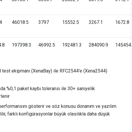
4
46018.5
3797
15552.5
3267.1
1672.8
.8
197398.3
46992.5
192481.3
284090.9
145454
l test ekipmanı (XenaBay) ile RFC2544'e (Xena2544)
da %0,1 paket kaybı toleransı ile 30+ saniyelik
lenir
performansını gösterir ve söz konusu donanım ve yazılım
lir, farklı konfigürasyonlar büyük olasılıkla daha düşük