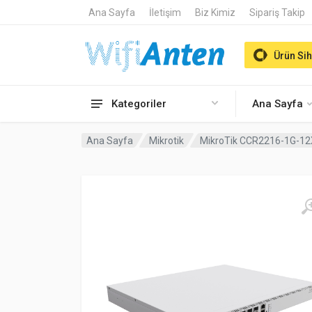
Ana Sayfa
İletişim
Biz Kimiz
Sipariş Takip
Ürün Sih
Kategoriler
Ana Sayfa
Ana Sayfa
Mikrotik
MikroTik CCR2216-1G-12X