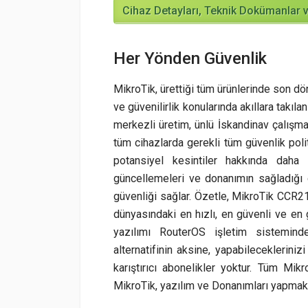
Cihaz Detayları, Teknik Dokümanlar v
Her Yönden Güvenlik
MikroTik, ürettiği tüm ürünlerinde son 
ve güvenilirlik konularında akıllara takıl
merkezli üretim, ünlü İskandinav çalışma e
tüm cihazlarda gerekli tüm güvenlik poli
potansiyel kesintiler hakkında dah
güncellemeleri ve donanımın sağladığı 
güvenliği sağlar. Özetle, MikroTik CCR21
dünyasındaki en hızlı, en güvenli ve en
yazılımı RouterOS işletim sistemind
alternatifinin aksine, yapabilecekleriniz
karıştırıcı abonelikler yoktur. Tüm Mikr
MikroTik, yazılım ve Donanımları yapmak is