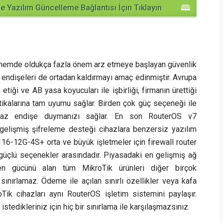
e Yazılım Güncelleme Bağlantısı İçin Tıklayın
dönemde oldukça fazla önem arz etmeye başlayan güvenlik
an endişeleri de ortadan kaldırmayı amaç edinmiştir. Avrupa
tiği ve AB yasa koyucuları ile işbirliği, firmanın ürettiği
tikalarına tam uyumu sağlar. Birden çok güç seçeneği ile
a az endişe duymanızı sağlar. En son RouterOS v7
gelişmiş şifreleme desteği cihazlara benzersiz yazılım
16-12G-4S+ orta ve büyük işletmeler için firewall router
 güçlü seçenekler arasındadır. Piyasadaki en gelişmiş ağ
en gücünü alan tüm MikroTik ürünleri diğer birçok
i sınırlamaz. Ödeme ile açılan sınırlı özellikler veya kafa
oTik cihazları aynı RouterOS işletim sistemini paylaşır.
tedikleriniz için hiç bir sınırlama ile karşılaşmazsınız.