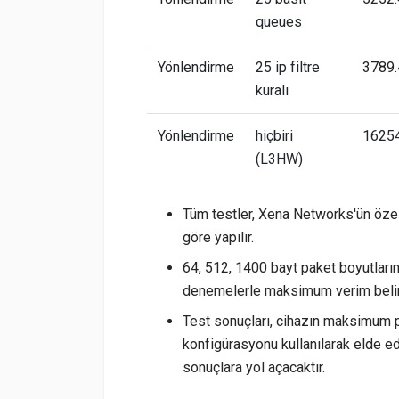
queues
Yönlendirme
25 ip filtre
3789.
kuralı
Yönlendirme
hiçbiri
16254
(L3HW)
Tüm testler, Xena Networks'ün öze
göre yapılır.
64, 512, 1400 bayt paket boyutların
denemelerle maksimum verim belir
Test sonuçları, cihazın maksimum 
konfigürasyonu kullanılarak elde edi
sonuçlara yol açacaktır.