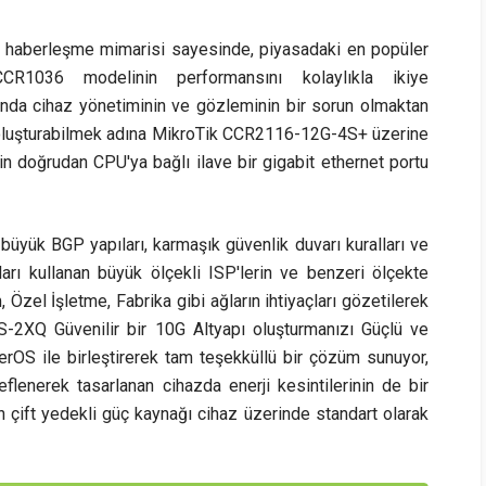
 haberleşme mimarisi sayesinde, piyasadaki en popüler
CR1036 modelinin performansını kolaylıkla ikiye
tında cihaz yönetiminin ve gözleminin bir sorun olmaktan
 oluşturabilmek adına MikroTik CCR2116-12G-4S+ üzerine
in doğrudan CPU'ya bağlı ilave bir gigabit ethernet portu
üyük BGP yapıları, karmaşık güvenlik duvarı kuralları ve
arı kullanan büyük ölçekli ISP'lerin ve benzeri ölçekte
 Özel İşletme, Fabrika gibi ağların ihtiyaçları gözetilerek
2XQ Güvenilir bir 10G Altyapı oluşturmanızı Güçlü ve
erOS ile birleştirerek tam teşekküllü bir çözüm sunuyor,
flenerek tasarlanan cihazda enerji kesintilerinin de bir
 çift yedekli güç kaynağı cihaz üzerinde standart olarak