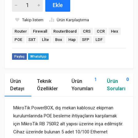
Ekle
Takip listem
Ürün Karşılaştırma
Router
Firewall
RouterBoard
CRS
CCR
Hex
POE
SXT
Lİte
Box
Hap
SFP
LDF
Paylaş
WhatsApp
1
0
Ürün
Teknik
Ürün
Ürün
Detayı
Özellikler
Yorumları
Soruları
MikroTik PowerBOX, dış mekan kablosuz ekipman
kurulumlarında POE besleme ihtiyaçlarını karşılamak
için MikroTik RB 750R2 alt yapısı üzerine inşa edilmiştir.
Cihaz üzerinde bulunan 5 adet 10/100 Ethernet