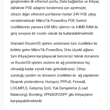
girişlerinden ilk ethernet portu, Data bağlantısı ve ihtiyaç
dahilinde POE adaptör beslemesi için ayrılmıştır,
cihazn diğer etherent portlarının herbiri 24V POE çıkışı
verebilmektedir. MikroTik PowerBox POE Switch
özelliklerinin yanısıra 650 Mhz işlemci ve 64MB RAM ile
giriş seviyesi bir router olarak da kullanılabilmektedir.
Standart RouterOS işletim sisteminin tüm özellikleri ile
birlikte gelen MikroTik PowerBox, Orta ölçekli ağların
tüm ihtiyaçlarını karşılayacak benzersiz teknik donanımı
ve RouterOS işletim sistemi ile ağ yönetiminizi hiç
olmadığı kadar esnek hale getirebilirsiniz. Cihaz
sunduğu yazılım ve donanım özellikleri ile ağ yapılarının
Dinamik yönlendirme, Hotspot, PPPoE, Firewall,
LOG,MPLS, Gelişmiş QoS, Yük Dengeleme (Load
Balancing), Bonding, VPN,BGP,OSPF gibi ihtiyaçlarını
karşılayabilmektedir.