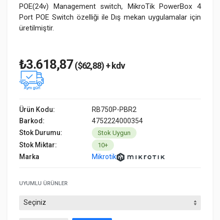
POE(24v) Management switch, MikroTik PowerBox 4
Port POE Switch özelliği ile Dış mekan uygulamalar için
üretilmiştir.
₺3.618,87
($62,88) + kdv
Ürün Kodu:
RB750P-PBR2
Barkod:
4752224000354
Stok Durumu:
Stok Uygun
Stok Miktar:
10+
Marka
Mikrotik
UYUMLU ÜRÜNLER