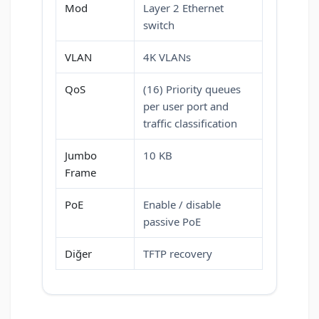
Mod
Layer 2 Ethernet
switch
VLAN
4K VLANs
QoS
(16) Priority queues
per user port and
traffic classification
Jumbo
10 KB
Frame
PoE
Enable / disable
passive PoE
Diğer
TFTP recovery