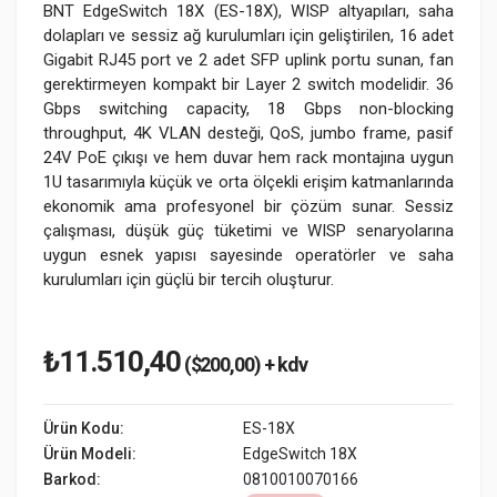
BNT EdgeSwitch 18X (ES-18X), WISP altyapıları, saha
dolapları ve sessiz ağ kurulumları için geliştirilen, 16 adet
Gigabit RJ45 port ve 2 adet SFP uplink portu sunan, fan
gerektirmeyen kompakt bir Layer 2 switch modelidir. 36
Gbps switching capacity, 18 Gbps non-blocking
throughput, 4K VLAN desteği, QoS, jumbo frame, pasif
24V PoE çıkışı ve hem duvar hem rack montajına uygun
1U tasarımıyla küçük ve orta ölçekli erişim katmanlarında
ekonomik ama profesyonel bir çözüm sunar. Sessiz
çalışması, düşük güç tüketimi ve WISP senaryolarına
uygun esnek yapısı sayesinde operatörler ve saha
kurulumları için güçlü bir tercih oluşturur.
₺11.510,40
($200,00) + kdv
Ürün Kodu:
ES-18X
Ürün Modeli:
EdgeSwitch 18X
Barkod:
0810010070166