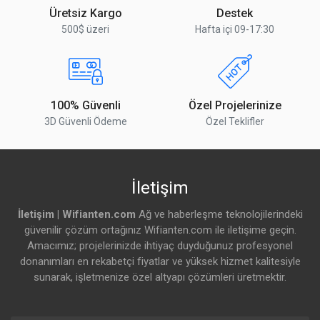
24V Passive PoE
* Yorumunuz
Üretsiz Kargo
Destek
500$ üzeri
Hafta içi 09-17:30
Güç Kaynağı
AC/DC adapter • 24V passive PoE
Desteklenen
9 ↔ 30V DC
Voltaj Aralığı
100% Güvenli
Özel Projelerinize
Maks. Güç
14W (PoE hariç)
3D Güvenli Ödeme
Özel Teklifler
Tüketimi
Yorumu Gönder
Pasif PoE Port
15W
Başına Maks. Güç
İletişim
Pasif PoE Voltajı
24V
İletişim | Wifianten.com
Ağ ve haberleşme teknolojilerindeki
ESD/EMP
Air: ±16 kV • Contact: ±8 kV
güvenilir çözüm ortağınız Wifianten.com ile iletişime geçin.
Koruması
Amacımız; projelerinizde ihtiyaç duyduğunuz profesyonel
donanımları en rekabetçi fiyatlar ve yüksek hizmet kalitesiyle
Çalışma Sıcaklığı
-10 ↔ 50°C
sunarak, işletmenize özel altyapı çözümleri üretmektir.
Çalışma Nemi
%10 – %90 yoğuşmasız