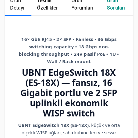
Ürün
Teknik
Ürün
Ürün
Detayı
Özellikler
Yorumları
Soruları
16× GbE RJ45 • 2× SFP • Fanless • 36 Gbps
switching capacity • 18 Gbps non-
blocking throughput • 24V pasif PoE • 1U •
Wall / Rack mount
UBNT EdgeSwitch 18X
(ES-18X) — fansız, 16
Gigabit portlu ve 2 SFP
uplinkli ekonomik
WISP switch
UBNT EdgeSwitch 18X (ES-18X)
, küçük ve orta
ölçekli WISP ağları, saha kabinetleri ve sessiz