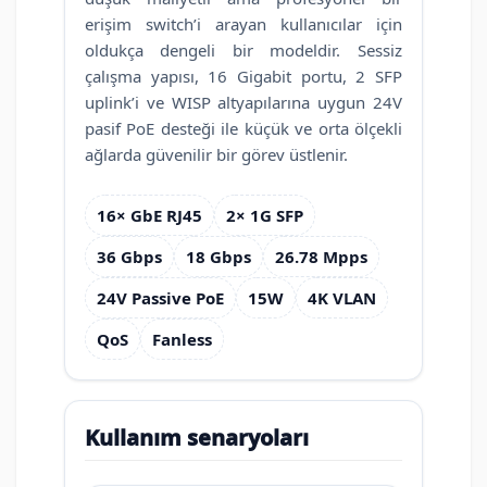
erişim switch’i arayan kullanıcılar için
oldukça dengeli bir modeldir. Sessiz
çalışma yapısı, 16 Gigabit portu, 2 SFP
uplink’i ve WISP altyapılarına uygun 24V
pasif PoE desteği ile küçük ve orta ölçekli
ağlarda güvenilir bir görev üstlenir.
16× GbE RJ45
2× 1G SFP
36 Gbps
18 Gbps
26.78 Mpps
24V Passive PoE
15W
4K VLAN
QoS
Fanless
Kullanım senaryoları