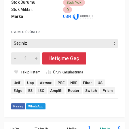
Stok Durumu:
Stok Yok
Stok Miktar:
0
Marka
UBNT
UYUMLU ÜRÜNLER
İletişime Geç
Takip listem
Ürün Karşılaştırma
Unifi
Uap
Airmax
PBE
NBE
Fiber
US
Edge
ES
ISO
Amplifi
Router
Switch
Prism
Paylaş
WhatsApp
1
0