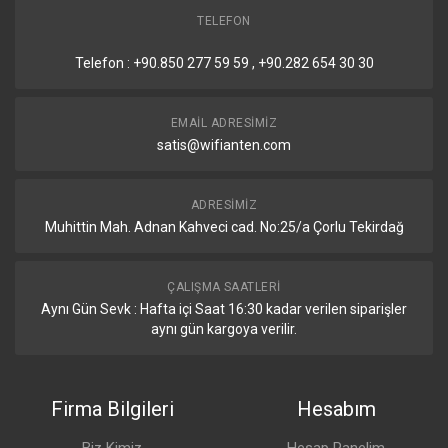
Sertifikalar
CE, FCC, IC
TELEFON
NDAA Compliant
Evet
Telefon : +90.850 277 59 59 , +90.282 654 30 30
LED Göstergeleri
EMAIL ADRESIMIZ
satis@wifianten.com
Sistem
(1) White / blue
Ethernet
1G: green • 10/100 Mbps: amber
ADRESIMIZ
Muhittin Mah. Adnan Kahveci cad. No:25/a Çorlu Tekirdağ
SFP
1G: green
Yazılım
ÇALIŞMA SAATLERI
Aynı Gün Sevk : Hafta içi Saat 16:30 kadar verilen siparişler
Mod
Layer 2 Ethernet switch
aynı gün kargoya verilir.
VLAN
4K VLANs
Firma Bilgileri
Hesabım
QoS
(16) Priority queues per user port and
traffic classification