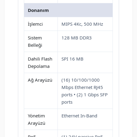
Donanım
İşlemci
MIPS 4Kc, 500 MHz
Sistem
128 MB DDR3
Belleği
Dahili Flash
SPI 16 MB
Depolama
Ağ Arayüzü
(16) 10/100/1000
Mbps Ethernet RJ45
ports • (2) 1 Gbps SFP
ports
Yönetim
Ethernet In-Band
Arayüzü
PoE
(1) 24V passive PoE