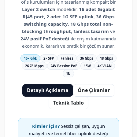
ofis kurulumları için tasarlanmış kompakt bir
Layer 2 switch
modelidir.
16 adet Gigabit
RJ45 port
,
2 adet 1G SFP uplink
,
36 Gbps
switching capacity
,
18 Gbps total non-
blocking throughput
,
fanless tasarım
ve
24V pasif PoE desteği
ile erişim katmanında
ekonomik, kararlı ve pratik bir çözüm sunar.
16× GbE
2× SFP
Fanless
36 Gbps
18 Gbps
26.78 Mpps
24V Passive PoE
15W
4K VLAN
1U
Detaylı Açıklama
Öne Çıkanlar
Teknik Tablo
Kimler için?
Sessiz çalışan, uygun
maliyetli ve temel fiber uplink desteği