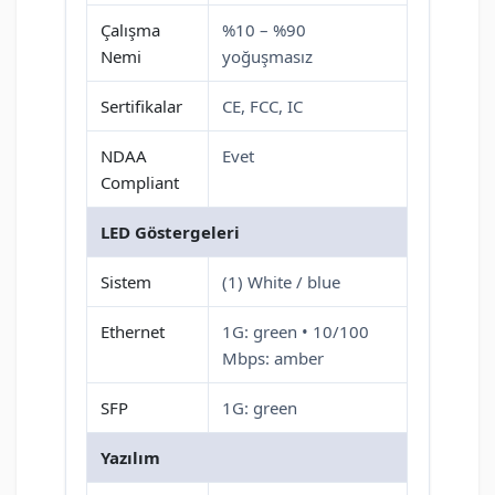
Çalışma
%10 – %90
Nemi
yoğuşmasız
Sertifikalar
CE, FCC, IC
NDAA
Evet
Compliant
LED Göstergeleri
Sistem
(1) White / blue
Ethernet
1G: green • 10/100
Mbps: amber
SFP
1G: green
Yazılım