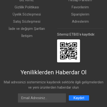
Biz Kimiz
Hesap Panelim
Jumbo Frame
10 KB
Gizlilik Politikası
Favorilerim
Üyelik Sözleşmesi
Siparişlerim
PoE
Enable / disable passive PoE
Satış Sözleşmesi
Adreslerim
Diğer
TFTP recovery
İade ve değişim Şartları
Sitemiz ETBİS'e kayıtlıdır.
İletişim
Yeniliklerden Haberdar Ol
Mail adresinizi sistemimize kayderek sektörle ilgili gelişmelerden
ve yeni ürünlerden haberdar olun
Email Address
Kaydet