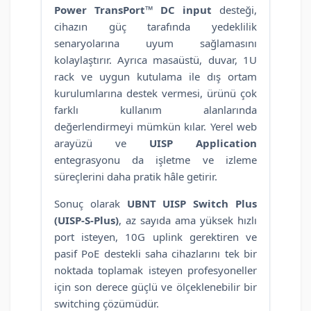
Power TransPort™ DC input
desteği,
cihazın güç tarafında yedeklilik
senaryolarına uyum sağlamasını
kolaylaştırır. Ayrıca masaüstü, duvar, 1U
rack ve uygun kutulama ile dış ortam
kurulumlarına destek vermesi, ürünü çok
farklı kullanım alanlarında
değerlendirmeyi mümkün kılar. Yerel web
arayüzü ve
UISP Application
entegrasyonu da işletme ve izleme
süreçlerini daha pratik hâle getirir.
Sonuç olarak
UBNT UISP Switch Plus
(UISP-S-Plus)
, az sayıda ama yüksek hızlı
port isteyen, 10G uplink gerektiren ve
pasif PoE destekli saha cihazlarını tek bir
noktada toplamak isteyen profesyoneller
için son derece güçlü ve ölçeklenebilir bir
switching çözümüdür.