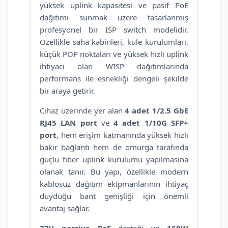
yüksek uplink kapasitesi ve pasif PoE
dağıtımı sunmak üzere tasarlanmış
profesyonel bir ISP switch modelidir.
Özellikle saha kabinleri, kule kurulumları,
küçük POP noktaları ve yüksek hızlı uplink
ihtiyacı olan WISP dağıtımlarında
performans ile esnekliği dengeli şekilde
bir araya getirir.
Cihaz üzerinde yer alan
4 adet 1/2.5 GbE
RJ45 LAN port
ve
4 adet 1/10G SFP+
port
, hem erişim katmanında yüksek hızlı
bakır bağlantı hem de omurga tarafında
güçlü fiber uplink kurulumu yapılmasına
olanak tanır. Bu yapı, özellikle modern
kablosuz dağıtım ekipmanlarının ihtiyaç
duyduğu bant genişliği için önemli
avantaj sağlar.
27V passive PoE
desteği ve
160W