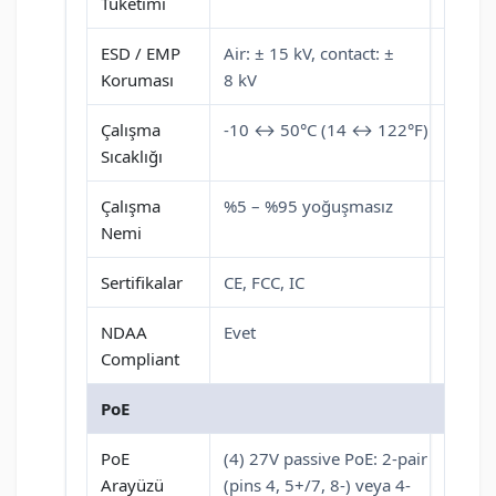
Tüketimi
ESD / EMP
Air: ± 15 kV, contact: ±
Koruması
8 kV
Çalışma
-10 ↔ 50°C (14 ↔ 122°F)
Sıcaklığı
Çalışma
%5 – %95 yoğuşmasız
Nemi
Sertifikalar
CE, FCC, IC
NDAA
Evet
Compliant
PoE
PoE
(4) 27V passive PoE: 2-pair
Arayüzü
(pins 4, 5+/7, 8-) veya 4-