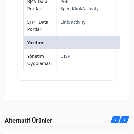
RJ45 Data
PoE
Portları
Speed/link/activity
SFP+ Data
Link/activity
Portları
Yazılım
Yönetim
UISP
Uygulaması
Henüz cevaplanmış soru bulunmuyor. İlk soruyu siz
Alternatif Ürünler
sorabilirsiniz.
Teknik özellikler
admin
7-8-2026