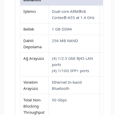
İşlemci
Dual-core ARM®v8
Cortex®-A55 at 1.4 GHz
Bellek
1 GB DDR4
Dahili
256 MB NAND
Depolama
Ağ Arayüzü
(4) 1/2.5 GbE RJ45 LAN
ports
(4) 1/10G SFP+ ports
Yönetim
Ethernet In-band
Arayüzü
Bluetooth
Total Non-
50 Gbps
Blocking
Throughput