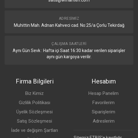
satis@wifianten.com
Toplam
160W (included power adapter ile)
Kullanılabilir
PoE
ADRESIMIZ
Muhittin Mah. Adnan Kahveci cad. No:25/a Çorlu Tekirdağ
Port Başına
2-pair mode: 20W/27V DC
Maks. Pasif
4-pair mode: 40W/27V DC
PoE Gücü
ÇALIŞMA SAATLERI
Aynı Gün Sevk : Hafta içi Saat 16:30 kadar verilen siparişler
Pasif PoE
27V DC
Voltaj Aralığı
aynı gün kargoya verilir.
LED Göstergeleri
Firma Bilgileri
Hesabım
System
Status
Biz Kimiz
Hesap Panelim
RJ45 Data
PoE
Portları
Speed/link/activity
Gizlilik Politikası
Favorilerim
Üyelik Sözleşmesi
Siparişlerim
SFP+ Data
Link/activity
Portları
Satış Sözleşmesi
Adreslerim
İade ve değişim Şartları
Yazılım
Sitemiz ETBİS'e kayıtlıdır.