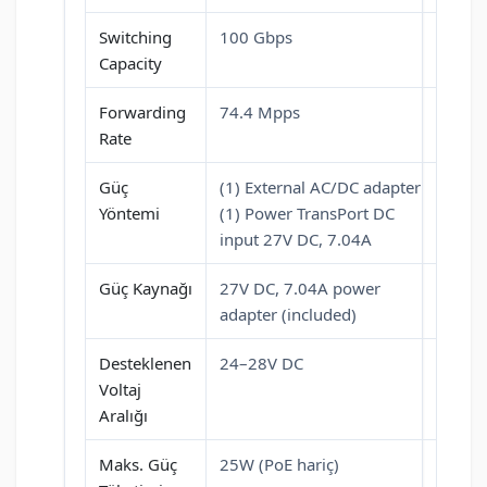
Switching
100 Gbps
Capacity
Forwarding
74.4 Mpps
Rate
Güç
(1) External AC/DC adapter
Yöntemi
(1) Power TransPort DC
input 27V DC, 7.04A
Güç Kaynağı
27V DC, 7.04A power
adapter (included)
Desteklenen
24–28V DC
Voltaj
Aralığı
Maks. Güç
25W (PoE hariç)