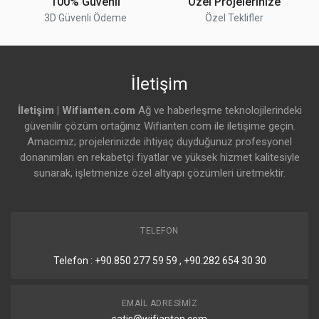
100% Güvenli
Özel Projelerinize
Maks. Güç
25W (PoE hariç)
Tüketimi
3D Güvenli Ödeme
Özel Teklifler
ESD / EMP
Air: ± 15 kV, contact: ± 8 kV
Koruması
Yorumu Gönder
İletişim
Çalışma
-10 ↔ 50°C (14 ↔ 122°F)
Sıcaklığı
İletişim | Wifianten.com
Ağ ve haberleşme teknolojilerindeki
güvenilir çözüm ortağınız Wifianten.com ile iletişime geçin.
Çalışma Nemi
%5 – %95 yoğuşmasız
Amacımız; projelerinizde ihtiyaç duyduğunuz profesyonel
donanımları en rekabetçi fiyatlar ve yüksek hizmet kalitesiyle
Sertifikalar
CE, FCC, IC
sunarak, işletmenize özel altyapı çözümleri üretmektir.
NDAA
Evet
Compliant
TELEFON
PoE
Telefon : +90.850 277 59 59 , +90.282 654 30 30
PoE Arayüzü
(4) 27V passive PoE: 2-pair (pins 4, 5+/7, 8-)
veya 4-pair (pins 1, 2, 4, 5+/3, 6, 7, 8-) • Port
1 ↔ 4
EMAIL ADRESIMIZ