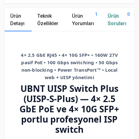
1
0
Ürün
Teknik
Ürün
Ürün
Detayı
Özellikler
Yorumları
Soruları
4× 2.5 GbE RJ45 • 4× 10G SFP+ • 160W 27V
pasif PoE • 100 Gbps switching • 50 Gbps
non-blocking • Power TransPort™ • Local
web + UISP yönetimi
UBNT UISP Switch Plus
(UISP-S-Plus) — 4× 2.5
GbE PoE ve 4× 10G SFP+
portlu profesyonel ISP
switch