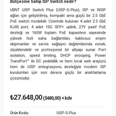
Bütçesine Sahip ISP Switch nedir?
UBNT UISP Switch Plus (UISP-S-Plus), ISP ve WISP
ağları için geliştirilmiş, kompakt ama güçlü bir 2.5 GbE
PoE switch modelidir. Üzerinde bulunan 4 adet 2.5 GbE
RJ45 port, 4 adet 10G SFP+ uplink, 27V pasif PoE
desteği ve 160W toplam PoE kapasitesi sayesinde
yüksek hızlı saha bağlantıları, kablosuz erişim
ekipmanları ve servis sağlayıcı dağıtımlarında esnek,
ölçeklenebilir ve profesyonel bir altyapı sunar. Port
isolation, speed limiting, DHCP snooping, Power
TransPort™ ile DC yedeklilik ve hem local web arayüzü
hem de UISP entegrasyonu desteğiyle modern ISP
kurulumları için son derece güçlü bir anahtarlama
çözümüdür.
₺27.648,00
($480,00) + kdv
Ürün Kodu:
UISP-S-Plus