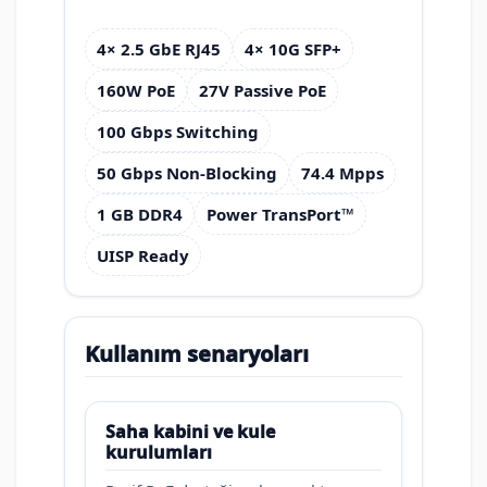
4× 2.5 GbE RJ45
4× 10G SFP+
160W PoE
27V Passive PoE
100 Gbps Switching
50 Gbps Non-Blocking
74.4 Mpps
1 GB DDR4
Power TransPort™
UISP Ready
Kullanım senaryoları
Saha kabini ve kule
kurulumları