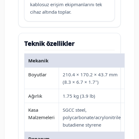
kablosuz erişim ekipmanlarını tek
cihaz altında toplar.
Teknik özellikler
Mekanik
Boyutlar
210.4 × 170.2 × 43.7 mm
(8.3 × 6.7 × 1.7")
Ağırlık
1.75 kg (3.9 lb)
Kasa
SGCC steel,
Malzemeleri
polycarbonate/acrylonitrile
butadiene styrene
Donanım