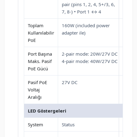
pair (pins 1, 2, 4, 5+/3, 6,
7, 8-) • Port 1 ↔ 4
Toplam
160W (included power
Kullanılabilir
adapter ile)
PoE
Port Başına
2-pair mode: 20W/27V DC
Maks. Pasif
4-pair mode: 40W/27V DC
PoE Gücü
Pasif PoE
27V DC
Voltaj
Aralığı
LED Göstergeleri
System
Status