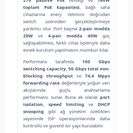
toplam PoE kapasitesi
, bağlı saha
cihazlarına enerji iletimini doğrudan
switch üzerinden gerçekleştirmeye
yardımcı olur. Port başına
2-pair modda
20W
ve
4-pair modda 40W
güç
sağlayabilmesi, farklı cihaz tipleriyle daha
esnek kurulum yapılmasını mümkün kılar.
Performans tarafında
100 Gbps
switching capacity
,
50 Gbps total non-
blocking throughput
ve
74.4 Mpps
forwarding rate
değerleriyle yoğun veri
akışlarında güçlü anahtarlama
performansı sunar. Buna ek olarak
port
isolation
,
speed limiting
ve
DHCP
snooping
gibi ağ yönetim özellikleri
sayesinde ISP operasyonlarında daha
kontrollü ve güvenli bir yapı kurulabilir.