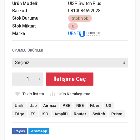
Ürün Modeli:
UISP Switch Plus
Barkod:
0810084692028
Stok Durumu:
Stok Yok
Stok Miktar:
0
Marka
UBNT
UYUMLU ÜRÜNLER
İletişime Geç
Takip listem
Ürün Karşılaştırma
Unifi
Uap
Airmax
PBE
NBE
Fiber
US
Edge
ES
ISO
Amplifi
Router
Switch
Prism
Paylaş
WhatsApp