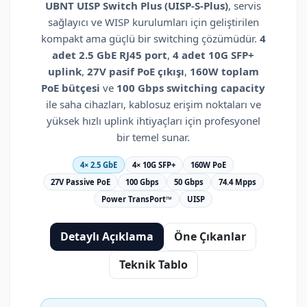
UBNT UISP Switch Plus (UISP-S-Plus)
, servis
sağlayıcı ve WISP kurulumları için geliştirilen
kompakt ama güçlü bir switching çözümüdür.
4
adet 2.5 GbE RJ45 port
,
4 adet 10G SFP+
uplink
,
27V pasif PoE çıkışı
,
160W toplam
PoE bütçesi
ve
100 Gbps switching capacity
ile saha cihazları, kablosuz erişim noktaları ve
yüksek hızlı uplink ihtiyaçları için profesyonel
bir temel sunar.
4× 2.5 GbE
4× 10G SFP+
160W PoE
27V Passive PoE
100 Gbps
50 Gbps
74.4 Mpps
Power TransPort™
UISP
Detaylı Açıklama
Öne Çıkanlar
Teknik Tablo