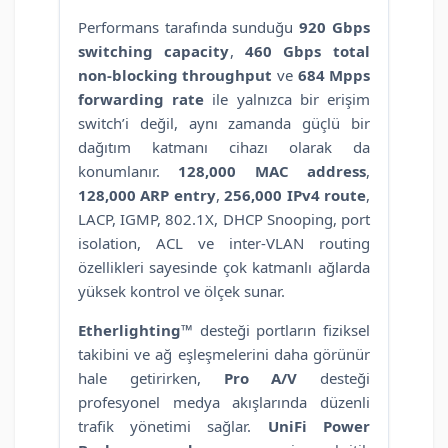
Performans tarafında sunduğu
920 Gbps
switching capacity
,
460 Gbps total
non-blocking throughput
ve
684 Mpps
forwarding rate
ile yalnızca bir erişim
switch’i değil, aynı zamanda güçlü bir
dağıtım katmanı cihazı olarak da
konumlanır.
128,000 MAC address
,
128,000 ARP entry
,
256,000 IPv4 route
,
LACP, IGMP, 802.1X, DHCP Snooping, port
isolation, ACL ve inter-VLAN routing
özellikleri sayesinde çok katmanlı ağlarda
yüksek kontrol ve ölçek sunar.
Etherlighting™
desteği portların fiziksel
takibini ve ağ eşleşmelerini daha görünür
hale getirirken,
Pro A/V
desteği
profesyonel medya akışlarında düzenli
trafik yönetimi sağlar.
UniFi Power