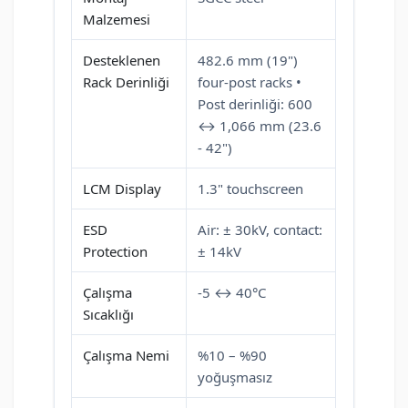
Malzemesi
Desteklenen
482.6 mm (19")
Rack Derinliği
four-post racks •
Post derinliği: 600
↔ 1,066 mm (23.6
- 42")
LCM Display
1.3" touchscreen
ESD
Air: ± 30kV, contact:
Protection
± 14kV
Çalışma
-5 ↔ 40°C
Sıcaklığı
Çalışma Nemi
%10 – %90
yoğuşmasız