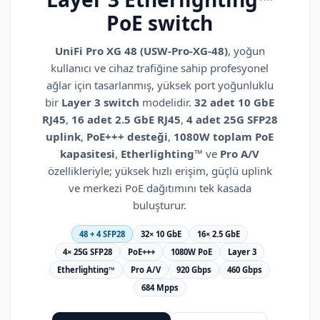
PoE switch
UniFi Pro XG 48 (USW-Pro-XG-48)
, yoğun
kullanıcı ve cihaz trafiğine sahip profesyonel
ağlar için tasarlanmış, yüksek port yoğunluklu
bir
Layer 3 switch
modelidir.
32 adet 10 GbE
RJ45
,
16 adet 2.5 GbE RJ45
,
4 adet 25G SFP28
uplink
,
PoE+++ desteği
,
1080W toplam PoE
kapasitesi
,
Etherlighting™
ve
Pro A/V
özellikleriyle; yüksek hızlı erişim, güçlü uplink
ve merkezi PoE dağıtımını tek kasada
buluşturur.
48 + 4 SFP28
32× 10 GbE
16× 2.5 GbE
4× 25G SFP28
PoE+++
1080W PoE
Layer 3
Etherlighting™
Pro A/V
920 Gbps
460 Gbps
684 Mpps