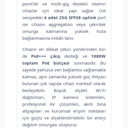
point’ler ve multi-gig destekli istemci
cihazlar için ideal yapı sağlar. Üst
seviyedeki
4 adet 25G SFP28 uplink
port
ise cihazın aggregation veya çekirdek
omurga katmanına yüksek hızla
bağlanmasına imkân tanır.
Cihazın en dikkat çekici yönlerinden biri
de
PoE+++ çıkış
desteği ve
1080W
toplam PoE bütçesi
sunmasıdır. Bu
sayede yalnızca veri bağlantısı sağlamakla
kalmaz, aynı zamanda yüksek güç ihtiyacı
bulunan çok sayıda cihazı merkezî olarak
besleyebilir. Büyük ölçekli Wi-Fi
dağıtımları, IP kamera sistemleri,
profesyonel AV çözümleri, akıllı bina
altyapıları ve kurumsal erişim noktaları
için güçlü ve ölçeklendirilebilir bir enerji
dağıtım omurgası oluşturur.