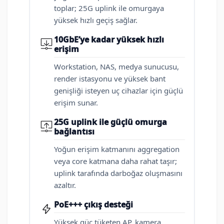
toplar; 25G uplink ile omurgaya
yüksek hızlı geçiş sağlar.
10GbE’ye kadar yüksek hızlı
erişim
Workstation, NAS, medya sunucusu,
render istasyonu ve yüksek bant
genişliği isteyen uç cihazlar için güçlü
erişim sunar.
25G uplink ile güçlü omurga
bağlantısı
Yoğun erişim katmanını aggregation
veya core katmana daha rahat taşır;
uplink tarafında darboğaz oluşmasını
azaltır.
PoE+++ çıkış desteği
Yüksek güç tüketen AP, kamera,