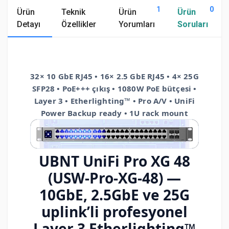
1
0
Ürün
Teknik
Ürün
Ürün
Detayı
Özellikler
Yorumları
Soruları
32× 10 GbE RJ45 • 16× 2.5 GbE RJ45 • 4× 25G
SFP28 • PoE+++ çıkış • 1080W PoE bütçesi •
Layer 3 • Etherlighting™ • Pro A/V • UniFi
Power Backup ready • 1U rack mount
UBNT UniFi Pro XG 48
(USW-Pro-XG-48) —
10GbE, 2.5GbE ve 25G
uplink’li profesyonel
Layer 3 Etherlighting™