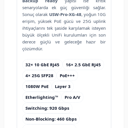
Backup ready
yapısı ise kritik
senaryolarda ek güç güvenliği sağlar.
Sonuç olarak
USW-Pro-XG-48
, yoğun 10G
erişim, yüksek PoE gücü ve 25G uplink
ihtiyaçlarını tek şaside karşılamak isteyen
büyük ölçekli UniFi kurulumları için son
derece güçlü ve geleceğe hazır bir
çözümdür.
32× 10 GbE RJ45
16× 2.5 GbE RJ45
4× 25G SFP28
PoE+++
1080W PoE
Layer 3
Etherlighting™
Pro A/V
Switching: 920 Gbps
Non-Blocking: 460 Gbps