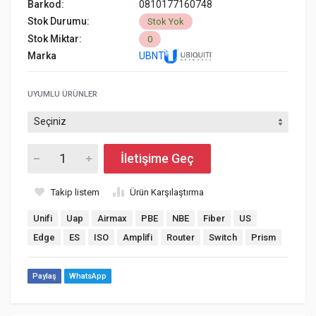
Barkod:
0810177160748
Stok Durumu:
Stok Yok
Stok Miktar:
0
Marka
UBNT
UYUMLU ÜRÜNLER
İletişime Geç
Takip listem
Ürün Karşılaştırma
Unifi
Uap
Airmax
PBE
NBE
Fiber
US
Edge
ES
ISO
Amplifi
Router
Switch
Prism
Paylaş
WhatsApp