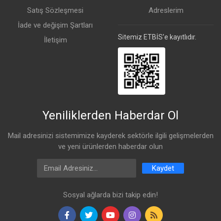
Satış Sözleşmesi
Adreslerim
MAC Address
Evet
İade ve değişim Şartları
Blocking
Sitemiz ETBİS'e kayıtlıdır.
İletişim
IP-Based ACLs &
Evet
Network Isolation
MAC-Based Port
Evet
Restriction
Port Isolation
Evet
Yeniliklerden Haberdar Ol
Port Mirroring
Evet
Mail adresinizi sistemimize kayderek sektörle ilgili gelişmelerden
ve yeni ürünlerden haberdar olun
Jumbo Frames
Evet
Email Address
Kaydet
LLDP-MED
Evet
Sosyal ağlarda bizi takip edin!
Voice VLAN
Evet
Loop Protection
Evet