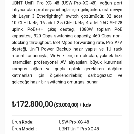
UBNT UniFi Pro XG 48 (USW-Pro-XG-48), yoğun port
ihtiyacı olan profesyonel ağlar için geliştirilen, üst seviye
bir Layer 3 Etherlighting™ switch çözümüdür. 32 adet
10 GbE RJ45, 16 adet 2.5 GbE RJ45, 4 adet 25G SFP28
uplink, PoE+++ çıkış desteği, 1080W toplam PoE
kapasitesi, 920 Gbps switching capacity, 460 Gbps non-
blocking throughput, 684 Mpps forwarding rate, Pro A/V
desteği, UniFi Power Backup hazır yapısı ve 1U rack
mount tasarımıyla; Wi-Fi 7 erişim noktaları, yüksek hızlı
istemciler, profesyonel AV altyapıları, büyük kurumsal
kampüs ağları ve güçlü uplink gerektiren dağıtım
katmanları için ölçeklendirilebilir, darboğazsız ve
geleceğe hazır bir switching omurgası sunar.
₺172.800,00
($3.000,00) + kdv
Ürün Kodu:
USW-Pro-XG-48
Ürün Modeli:
UBNT UniFi Pro XG 48