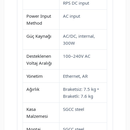
RPS DC input
Power Input
AC input
Method
Güç Kaynağı
AC/DC, internal,
300W
Desteklenen
100–240V AC
Voltaj Aralığı
Yönetim
Ethernet, AR
Ağırlık
Braketsiz: 7.5 kg •
Braketli: 7.6 kg
Kasa
SGCC steel
Malzemesi
Montaj
SGCC steel