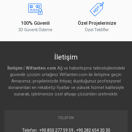
Layer 3 Özellikleri
DHCP Server
Evet
100% Güvenli
Özel Projelerinize
(Local Networks)
3D Güvenli Ödeme
Özel Teklifler
DHCP Relay
Evet
Yorumu Gönder
Inter-VLAN
Evet
İletişim
Routing (Local
Networks)
İletişim | Wifianten.com
Ağ ve haberleşme teknolojilerindeki
Static Routing
güvenilir çözüm ortağınız Wifianten.com ile iletişime geçin.
Evet
(Local Networks)
Amacımız; projelerinizde ihtiyaç duyduğunuz profesyonel
donanımları en rekabetçi fiyatlar ve yüksek hizmet kalitesiyle
Layer 2 Özellikleri
sunarak, işletmenize özel altyapı çözümleri üretmektir.
LACP Port
Evet
Aggregation
TELEFON
STP & RSTP
Evet
Telefon : +90.850 277 59 59 , +90.282 654 30 30