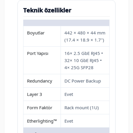
Teknik özellikler
Boyutlar
442 × 480 × 44 mm
(17.4 × 18.9 × 1.7")
Port Yapısı
16× 2.5 GbE RJ45 •
32× 10 GbE RJ45 •
4× 25G SFP28
Redundancy
DC Power Backup
Layer 3
Evet
Form Faktör
Rack mount (1U)
Etherlighting™
Evet