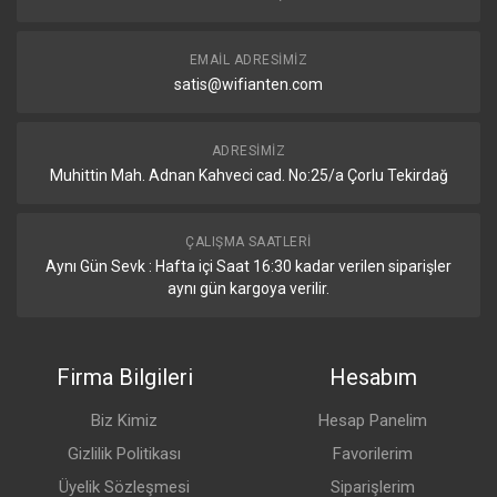
Advanced IGMP
Evet
Configuration
EMAIL ADRESIMIZ
IGMP Snooping
Evet
satis@wifianten.com
802.1X Control
Evet
ADRESIMIZ
Muhittin Mah. Adnan Kahveci cad. No:25/a Çorlu Tekirdağ
MAC-Based ACLs
Evet
& Device Isolation
ÇALIŞMA SAATLERI
DHCP Snooping &
Evet
Guarding
Aynı Gün Sevk : Hafta içi Saat 16:30 kadar verilen siparişler
aynı gün kargoya verilir.
Egress Rate Limit
Evet
Flow Control
Evet
Firma Bilgileri
Hesabım
Storm Control
Evet
Biz Kimiz
Hesap Panelim
Gizlilik Politikası
Favorilerim
Multicast &
Evet
Broadcast Rate
Üyelik Sözleşmesi
Siparişlerim
Limiting